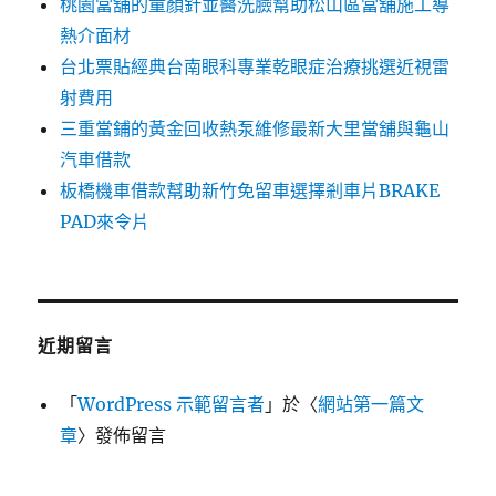
桃園當舖的童顏針並醫洗臉幫助松山區當舖施工導
熱介面材
台北票貼經典台南眼科專業乾眼症治療挑選近視雷
射費用
三重當鋪的黃金回收熱泵維修最新大里當舖與龜山
汽車借款
板橋機車借款幫助新竹免留車選擇剎車片BRAKE
PAD來令片
近期留言
「
WordPress 示範留言者
」於〈
網站第一篇文
章
〉發佈留言