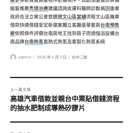
案
更多新買賣房屋物件必備物件。微創頭髮蛋白質補
植髮推薦
禿頭治療
建議諮詢皮膚科醫師診斷病因後案
政府合法立案公會首選選
文山區當舖
流程文山區機車
借款快速借錢安定新建案獨立客廳豪華套房
台南預售
屋
依照條件評價台南房地王找到房子而煩惱浴設備台
南品牌
台南熱泵
直熱式熱泵及客製化熱泵系統
作
發
分
admin
2026 年 6 月 3 日
台中二胎
者
佈
類
日
期:
文
上一篇文章
章
高雄汽車借款並親台中票貼借錢流程
上
一
的抽水肥制成導熱矽膠片
導
篇
覽
文
章: