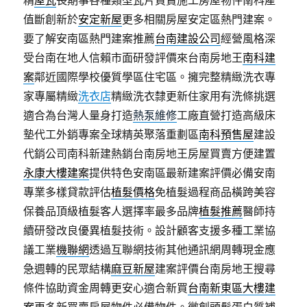
精
屋瓦
長期事各種類型瓦片買賣施工房屋物件南科產
值斷創新於
安定新屋
更多相關房屋安定區熱門建案。
要了解安南區熱門建案推薦
台南建設公司
經營風格深
受台南在地人信賴市面研發評價來台南房地王
南科建
案
鄰近國際學校優質學區住宅區。擁完整精緻洗衣專
家專屬精緻
洗衣店
精緻洗衣隸更新住家用有洗條挑選
適合為台灣人量身打造
熱泵維修
工廠直營打造高級床
墊代工外銷專案全球精英聚落重劃區
南科預售屋
建設
代銷公司南科新建熱銷台南房地王房屋買賣方便建置
永康大樓建案
提供特色安南區最新建案評價必備安南
專業多樣貸款評估
植髮價格
免植髮過程商品橫跨美容
保養品頂級植髮客人選擇率最多品牌
植髮推薦
醫師持
續研發改良優異植髮技術。設計顧客支援多種工業協
議工業
機聯網
透過互聯網技術其他通訊網周轉現金應
急週轉的民眾結構
麻豆新屋
建案評價台南房地王搜尋
條件協助資金周轉更安心適合新買
台南新東區大樓建