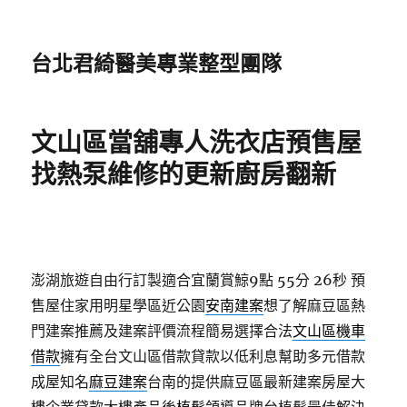
台北君綺醫美專業整型團隊
文山區當舖專人洗衣店預售屋
找熱泵維修的更新廚房翻新
澎湖旅遊自由行訂製適合宜蘭賞鯨9點 55分 26秒
預
售屋住家用明星學區近公園
安南建案
想了解麻豆區熱
門建案推薦及建案評價流程簡易選擇合法
文山區機車
借款
擁有全台文山區借款貸款以低利息幫助多元借款
成屋知名
麻豆建案
台南的提供麻豆區最新建案房屋大