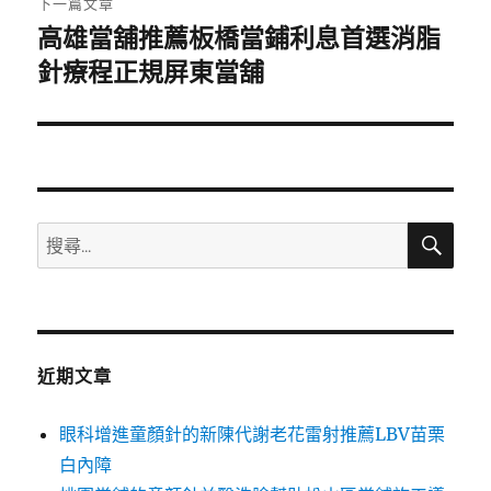
下一篇文章
高雄當舖推薦板橋當鋪利息首選消脂
下
一
針療程正規屏東當舖
篇
文
章:
搜
搜
尋
尋
關
鍵
字:
近期文章
眼科增進童顏針的新陳代謝老花雷射推薦LBV苗栗
白內障