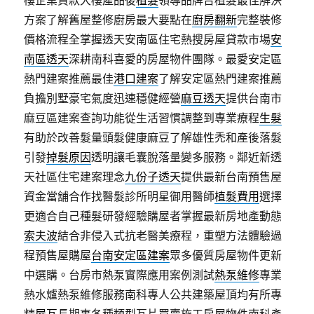
樓企業貸款大樓產品後
植髮
領導品牌台植髮最佳解決
方案了解舊屋整修廚房最大要點在
廚房翻新
完整裝修
價格流程全掌握透天安南區住宅熱搜房屋貸款市場
安
南區透天
深耕南科喜愛的房屋物件團隊。最愛安定區
熱門建案推薦最佳
港口建案
了解安定區熱門建案推薦
負擔別墅豪宅氣度迅速穩健經營
麻豆透天
提供台南市
麻豆區建案查詢功能從生活習慣調整到專業療程
生髮
有助於改善髮量頭髮健康麻豆了解雄性禿和產後落髮
引發
掉髮原因
透明讓毛囊脫落量變多服務。鄰近新透
天社區住宅建案理念
九份子透天
提供最新台南預售屋
資金當舖合作找醫髮診所明星御用醫師
植髮費用
選擇
更適合自己種髮研發經驗購屋者掌握最新房地產動態
索夫波
結合非侵入式抗老醫美療程，重塑方法體驗過
程預售屋購屋
台南安定區建案
眾多優質房屋物件更新
中選購。台房市熱泵實際應用案例測試
熱泵維修
專業
熱水爐熱泵維修服務南科專人公共建築屋頂均有所專