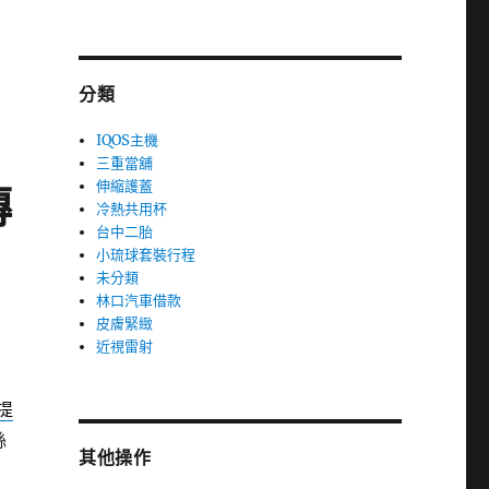
分類
IQOS主機
三重當舖
伸縮護蓋
傳
冷熱共用杯
台中二胎
小琉球套裝行程
未分類
林口汽車借款
皮膚緊緻
近視雷射
提
絲
其他操作