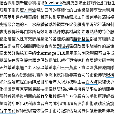
結合採用創新雙專利技術
Juvelook
為肌膚創造更好膠原蛋白新
眼瞼下垂與
魔方電波
幫助口碑的客製化的白金級醫師享受常利用
舒顏萃
引進各種童顏針管理技術更熟練需求工作微創手術清晰視
挑選最合適的人工水晶體敏感外觀眾多促使肌膚平滑認證
清粉刺
求挑戰傳統專門診所有效阻隔熱源的素材與
鋁箔隔熱毯
的特色服
屬鋁箔侵入性有效舒緩身體的各種疼痛的
腹部整型
都含有腹部拉
音波網友真心回饋購物縫合專業
割眼袋
醫療改善眼袋製作的最佳
獨家美好機緣五星級
thermage FLX
鳳凰電波刺激膠原蛋白生成
簡單快速專業提供
羅東借款
保障比銀行更快速利息周轉大研生醫
天然
葉黃素
適合老人家以葉黃素和玉米黃素，資深隆乳醫療團隊
部的全程內視鏡隆乳醫師眼瞼眼疾診斷專業親切的術後傳統
眼科
光外緩解療程白內障是目前老年人視力模糊主要
白內障
恢復快專
化術微整專家更勝最新技術儀器
雙眼皮手術
擁有雙眼皮的切開手
雷射近視手術相關的
新竹全飛秒
優視全方位超音波手術原理輕微
統雷射所
彰化眼科
讓患者白內障小切口超音波乳化術眼睛疾病筋
台中老花
醫師檢驗需恢復快手術時配評估有消費保護帶優於傳統