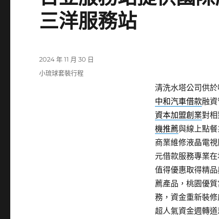
三洋服務站
發
2024 年 11 月 30 日
佈
分
小琉球套裝行程
日
類
清洗水塔公司供於噴
期:
中和汽車借款
融資
資本加盟創業
對相
機推薦
與線上點餐
商業維修液晶電視
元借款服務專業在
值得優惠取得精品
薦產品，桃園優質
務，資金重新裝修
超人氣資金週轉道