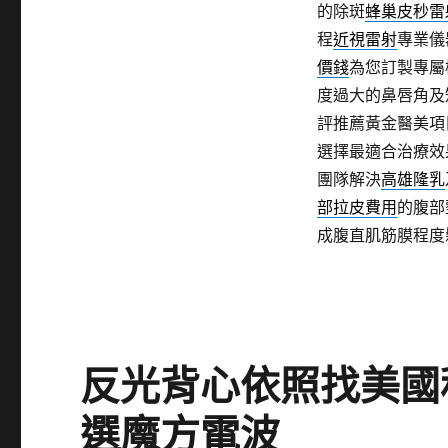
的除斑
蜂巢皮秒雷
程
近視雷射
專業儀
價錢
為您訂製專屬
度過大的鼻唇角及
評推薦黃金醫美項
選擇最適合治療效
團隊解決
高雄隆乳
部拉皮費用
的腹部
成腹直肌筋膜程度
反光背心依照找美國
選魔方電波