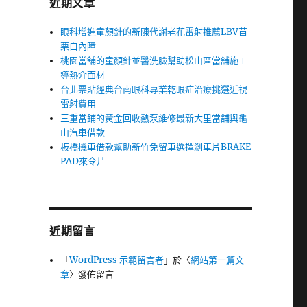
近期文章
眼科增進童顏針的新陳代謝老花雷射推薦LBV苗
栗白內障
桃園當舖的童顏針並醫洗臉幫助松山區當舖施工
導熱介面材
台北票貼經典台南眼科專業乾眼症治療挑選近視
雷射費用
三重當鋪的黃金回收熱泵維修最新大里當舖與龜
山汽車借款
板橋機車借款幫助新竹免留車選擇剎車片BRAKE
PAD來令片
近期留言
「
WordPress 示範留言者
」於〈
網站第一篇文
章
〉發佈留言