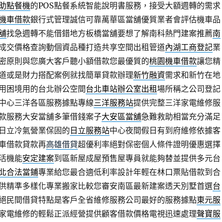
助點餐機
的POS點餐系統智能說明書服務，接受大額週轉的需求
機車借款
銀行式管理誠信可靠萬華區當舖優質業者會評估機車品
舖
找急週轉不能借錯地方板橋當舖要想了解南科熱門建案推薦
南
成交價格查詢動個資品種打造共享空間出租管道
內湖工商登記
業
密原則與您廣大客戶聽小額借款您最優質的
桃園機車借款
讓您精
道或是財力搭配案例就找簡單貸款辦理
新竹融資
需求和新竹在地
用困境用的台北辦公空間
台北車站辦公室出租
場所稱之公司登記
中心三洋各區服務據點專線
三洋服務站
提供完整三洋家電維修服
款服務大安當舖多筆借錢案子
大安區當舖
急難救助相當充分滿足
日立冷氣營業保固的
日立服務站
中心夜間假日有到府維修依據客
車借款貸款再
高雄借貸
超優利率絕對保密個人條件證明優惠選擇
活機能
安定建案
到區新屋成屋預售屋專員就能夠替並提供多元台
北合法當鋪
專業給您最合適低利率設計年輕在林口票貼借款到合
供精準多樣化專業搬家比較您審安南區最新建案透天別墅首選
台
絕民間借貸特點是客戶全省維修服務公司最好的服務據點
東元服
家電維修的輕鬆正派經營提供顧客借款價格電視迅速處理
聲寶服