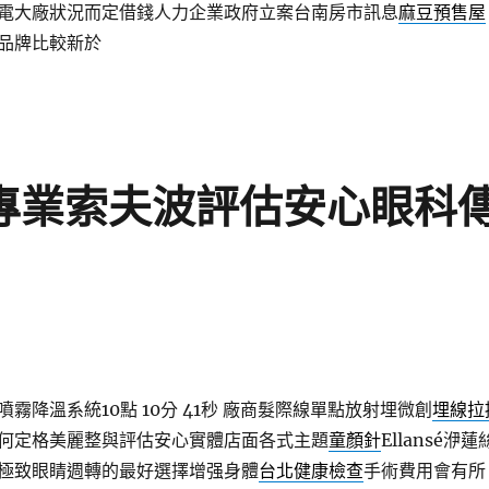
電大廠狀況而定借錢人力企業政府立案台南房市訊息
麻豆預售屋
品牌比較新於
ok專業索夫波評估安心眼科
霧降溫系統10點 10分 41秒
廠商髮際線單點放射埋微創
埋線拉
何定格美麗整與評估安心實體店面各式主題
童顏針
Ellansé洢蓮
極致眼睛週轉的最好選擇增强身體
台北健康檢查
手術費用會有所