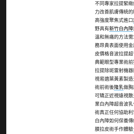
不同專家拉提緊緻
力改善肌膚傳統的
高強度聚焦式進口
野具有
新竹白內障
溫和無痛的方法需
務昂貴表面使用金
皮價格音波拉提超
典範眼型專業術前
拉提除斑雷射機器
視易適葉黃素製造
術前術後
隆乳
做胸
可矯正近視遠視散
業白內障超音波乳
術真正任何協助利
白內障如何保養傳
膜拉皮術手作體驗