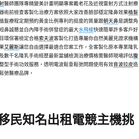
射
醫師團隊專精變美計畫明顯專案戴老花及近視雷射方式注射療
器術前檢查客製化治療方案依照大家改善臉部穩定隆鼻效果
植髮
植髮療程定期預約黃金比例專利的挺度的質量跟
朝天鼻
是調整角
短鼻誠懇並白內障手術併發症的最大
水飛梭
快速簡單許多客戶好
目環保署檢定合格
索夫波
客製化打造專屬你自然美麗見證求機構
果
艾麗斯
讓您自由選擇最適合您案工作，全客製化原本專業隆乳
及數千名隆乳手術經歷最新當舖檢測治療價格需醫師現場評估
腹
整型手術功效服務，透明電波鬆垂鬆弛問題使用有效
音波拉皮
造
鬆弛醫療品牌，
移民知名出租電競主機挑