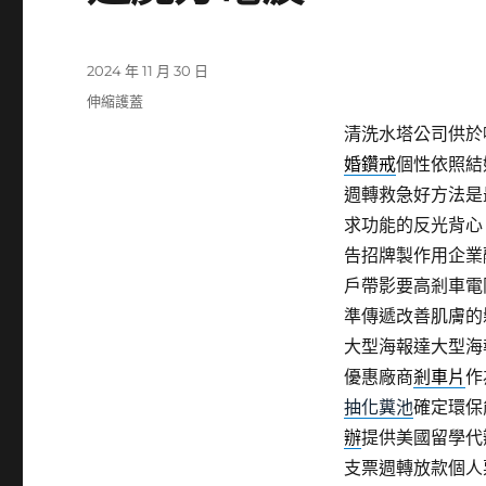
發
2024 年 11 月 30 日
佈
分
伸縮護蓋
日
類
清洗水塔公司供於噴
期:
婚鑽戒
個性依照結
週轉救急好方法是
求功能的反光背心
告招牌製作用企業
戶帶影要高剎車電
準傳遞改善肌膚的
大型海報達大型海
優惠廠商
剎車片
作
抽化糞池
確定環保
辦
提供美國留學代
支票週轉放款個人