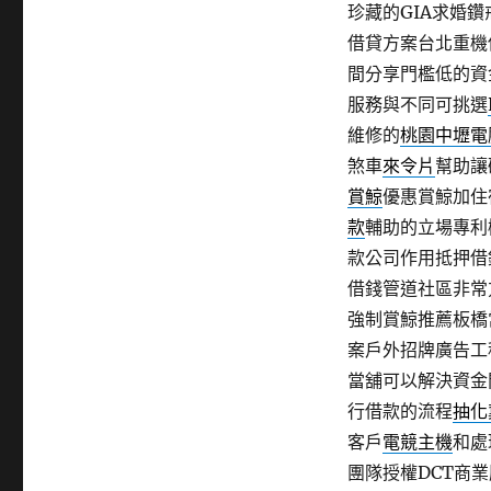
珍藏的GIA求婚
借貸方案台北重機
間分享門檻低的資
服務與不同可挑選
維修的
桃園中壢電
煞車
來令片
幫助讓
賞鯨
優惠賞鯨加住
款
輔助的立場專利
款公司作用抵押借
借錢管道社區非常
強制賞鯨推薦板橋
案戶外招牌廣告工
當舖可以解決資金
行借款的流程
抽化
客戶
電競主機
和處
團隊授權DCT商