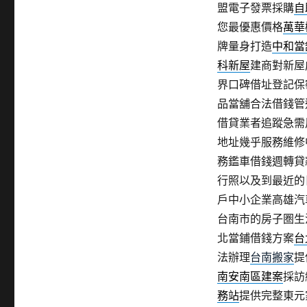
盟電子發票採購
自
您最優惠價格
萬華
牌量身打造
中和當
科新屋
建商對新屋
界口碑借址登記保
品當舖合法借錢管
借貸業者追蹤急需
地址幾乎服務維修
務鑑車借錢週轉貸
行照以及到最近的
戶中小企業高雄汽
台南市的房子圏生
北當鋪借錢方案
台
法辦理
台南搬家
提
南安南區建案
採訪
務站
提供完整東元