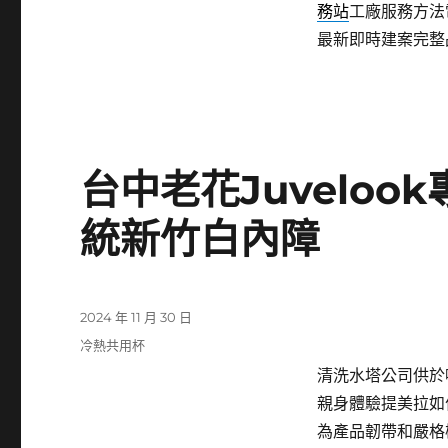
務站
工廠服務方法
最新即時建案完整
台中老花Juvelo
統新竹白內障
發
2024 年 11 月 30 日
佈
分
冷熱共用杯
日
類
清洗水塔公司供於噴
期:
親身體驗提美拉如
為產品韌帶和嚴格