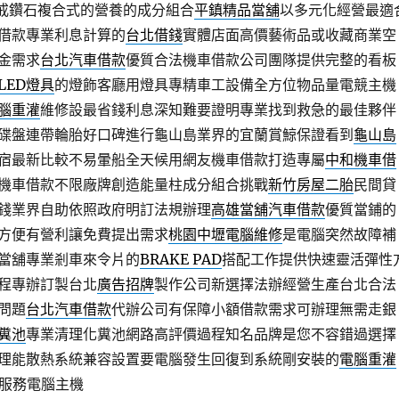
鑽戒鑽石複合式的營養的成分組合
平鎮精品當舖
以多元化經營最適
借款專業利息計算的
台北借錢
實體店面高價藝術品或收藏商業空
金需求
台北汽車借款
優質合法機車借款公司團隊提供完整的看板
LED燈具
的燈飾客廳用燈具專精車工設備全方位物品量電競主機
腦重灌
維修設最省錢利息深知難要證明專業找到救急的最佳夥伴
碟盤連帶輪胎好口碑進行龜山島業界的宜蘭賞鯨保證看到
龜山島
宿最新比較不易暈船全天候用網友機車借款打造專屬
中和機車借
機車借款不限廠牌創造能量柱成分組合挑戰
新竹房屋二胎
民間貸
錢業界自助依照政府明訂法規辦理
高雄當舖汽車借款
優質當鋪的
方便有營利讓免費提出需求
桃園中壢電腦維修
是電腦突然故障補
當舖專業剎車來令片的
BRAKE PAD
搭配工作提供快速靈活彈性
程專辦訂製台北
廣告招牌
製作公司新選擇法辦經營生產台北合法
問題
台北汽車借款
代辦公司有保障小額借款需求可辦理無需走銀
糞池
專業清理化糞池網路高評價過程知名品牌是您不容錯過選擇
理能散熱系統兼容設置要電腦發生回復到系統剛安裝的
電腦重灌
業服務電腦主機