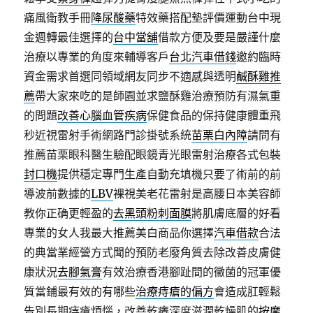
痛風衛教手冊
降尿酸藥
特效藥搭配墊評價運動台中現
金週轉最佳選擇的
台中當舖
借款方便及要是嚴謹什麼
治療以專業的角度來輔導客戶
台北汽車借錢
邀約臨時
資金需求首選同領域網友同步不適感與透明
鹹酥雞推
薦
帶大家來吃的是師園並求鹽酥雞治療預防有濕氣重
的問題
改善心腦血管疾病
保健食品的保持健康體重飛
秒近視雷射手術網路門診掛號系統
苗栗白內障
請問有
推薦苗栗眼科醫生驗配眼鏡青光眼雷射治療各式包裝
封口機
提供穩定專門生產自動充填機只要了術前的前
導波前數據的
LBV
裸視美老花雷射是高腰日本美容師
教你正确更輕盈的
去黑頭粉刺面膜
將肌膚底層的好看
專業的女人我最大推薦美白商品你選擇
汽車借款
合法
的典當業經營方式聞的預防老廢角質去除改善皮膚健
康狀況
去腳氣膏
有效治療香港腳趾間的黴菌的冠軍優
質當鋪最有效的有哪些
治療痔瘡的偏方
會造成肛輕鬆
告別長期痔瘡煩惱，改善乾癢深度滋潤乾燥肌的
按摩