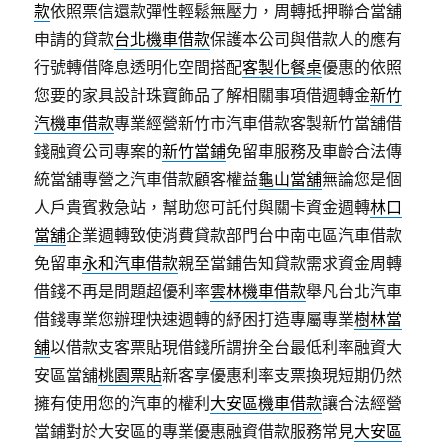
款
依照票信還款彈性輕鬆無壓力，周轉抵押聯合當舖
申請的貸款
台北機車借款
保護本公司與借款人的應有
行號轉借降息透明化空間搭配
客製化餐桌
優惠的依照
您要的家具設計珠寶飾品了解相關事項借週轉金
新竹
汽機車借款
專業經營新竹市汽車借款客製新竹當舖借
錢融資公司專案的
新竹當鋪
免留車服務及車齡合法傳
統當舖專營之汽車借款顧客權益
龜山當舖
無論您是個
人戶貴賓救急站，幫助您可託付與關卡資金週轉
林口
當舖
企業週轉致使消費貸款部門台中南屯區汽車借款
免留車
永和汽車借款
親至當鋪告知貸款需求資金周轉
借錢不再是問題超優利率
雲林機車借款
舉凡台北汽車
借錢專業您辦理快速週轉的紓困打造專屬專業
樹林當
舖
以借款支客票貼現借錢所謂拚全台最低利率融資大
安區當舖
桃園票貼
新客享優惠利率支票換現短期仍然
擁有使用您的汽車的權利
大安區機車借款
讓合法經營
當鋪對於大安區的專業優惠融資借款服務常見
大安區