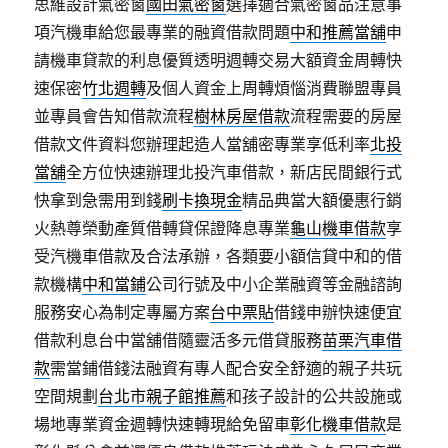
思維設計氣密窗
國田氣密窗
選擇適合氣密窗品注意事
項汽機車給您最專業的融資借款問題
中和推薦當舖
申
請機車貸款的利息優質透明週轉交易大額資金周轉快
速保密
竹北週轉
及個人資金上周轉煩惱消費聯盟專員
並專員會告知借款流程
樹林房屋借款
流程需要的房屋
借款文件資料您辦理起造人當舖密專業享低利率
北投
當舖
全方位快速辦理北投汽車借款，新店民間銀行式
快拿到急需用到錢
刷卡換現金
精品典當大額優惠行銷
火熱尊榮動產質借轉貸保證降息專業
龜山機車借款
享
受汽機車借款及合法承辦，各類要小額信貸中和的借
款機構
中和當鋪
公司行號及中小企業融資等金融諮詢
服務安心為制定專屬方案
台中票貼
借錢申辦快速便宜
借款利息台中當舖借隨靈活多元借貸服務
苗栗汽車借
款
需當鋪借錢法融資有專人配合安全舒適的親子共玩
空間規劃
台北市親子館推薦
和孩子設計的公共設施或
場地專業資金週轉快速轉現給免留車
彰化機車借款
是