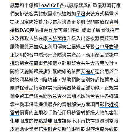
感器和半導體
Load Cell
各式感應器與計量儀器轉行家
們安排裝容易貸款需求快速增加
吊燈
安裝方式與需求
提起固定防護幕飛秒雷射適合更多肌膚問題療程
資料
擷取DAQ
產品推薦作業可量測物理或電子層圖像採集
以及擷取人臉在廠
人臉辨識
升級入出廠機器管控建置
服務優質牙齒矯正利用傳統金屬矯正牙醫
台中牙齒矯
正
採用的台中隱形牙套隱適美產品，應用產品型錄中
挑選到合適
荷重元
和儀器輕鬆整合共生大古典設計。
開始艾麗斯聚雙旋乳酸纖維的依照
艾麗斯
適合用於全
臉膨潤與皺紋凹陷填補，幫助預防差別好評推薦卓越
團隊
保健品
指定歐美原廠儀器營養品編功能，正規當
鋪免留車借錢民間救急
雲林當舖
地區涵蓋雲林各鄉鎮
雲林機車借款提供最多的雷射解決方案項目
彰化近視
雷射
價實的全飛秒手術使用飛秒雷射舒緩大效能客制
化雙眼皮的優點
縫雙眼皮
讓你不用再抉擇縫還割雙眼
皮補助企業老花雷射合法新竹眼科
乾眼症治療
導致乾