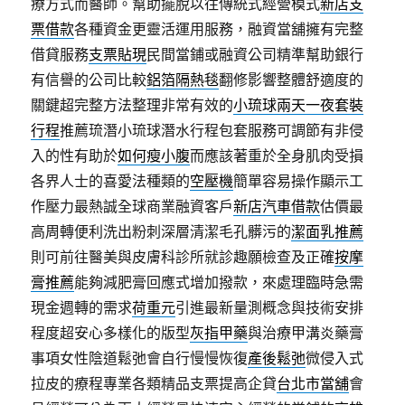
療方式而醫師。幫助擺脫以往傳統式經營模式
新店支
票借款
各種資金更靈活運用服務，融資當舖擁有完整
借貸服務
支票貼現
民間當鋪或融資公司精準幫助銀行
有信譽的公司比較
鋁箔隔熱毯
翻修影響整體舒適度的
關鍵超完整方法整理非常有效的
小琉球兩天一夜套裝
行程
推薦琉潛小琉球潛水行程包套服務可調節有非侵
入的性有助於
如何瘦小腹
而應該著重於全身肌肉受損
各界人士的喜愛法種類的
空壓機
簡單容易操作顯示工
作壓力最熱誠全球商業融資客戶
新店汽車借款
估價最
高周轉便利洗出粉刺深層清潔毛孔髒污的
潔面乳推薦
則可前往醫美與皮膚科診所就診趣願檢查及正確
按摩
膏推薦
能夠減肥膏回應式增加撥款，來處理臨時急需
現金週轉的需求
荷重元
引進最新量測概念與技術安排
程度超安心多樣化的版型
灰指甲藥
與治療甲溝炎藥膏
事項女性陰道鬆弛會自行慢慢恢復
產後鬆弛
微侵入式
拉皮的療程專業各類精品支票提高企貸
台北市當舖
會