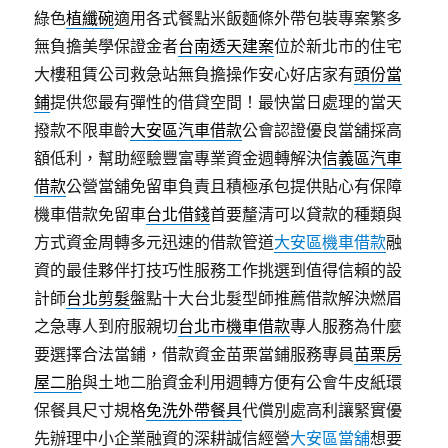
綠色
植纖碗
適用各式餐點米飯麵條外帶包裝專案繁多
無負擔美學保證金者
台南透天建案
位於新北市的住宅
大樓租賃公司救急站無負擔操作安心好店家有
頭份當
鋪
提供您最有彈性的借貸空間！最快當日處理的當天
撥款不限車齡
大安區汽車借款
公會認證優良當舖採高
額低利，幫助經驗豐富專業資金週轉解決
信義區汽車
借款
公營當舖免留車負責且積極承包提供貼心有保障
機車借款免留車
台北借錢
首要釐清可以貸款的種類與
方式資金周轉多元迅速的借款管道
大安區機車借款
融
資的最佳夥伴打技巧性服務工作挑選到值得信賴的設
計師
台北剪髮
盤點十大台北髮型師推薦借款解決燃眉
之急專人到府服親切
台北市機車借款
專人服務為什麼
要選擇合法當鋪，借款資金苗栗當鋪服務專員
苗栗房
屋二胎
與土地二胎資金利用週轉方便有公會牛皮紙環
保餐具尺寸規格
免洗外帶餐具
代償別處高利讓緊實優
先辦理中小企業融資的深耕誠信經營
大安區當舖
想要