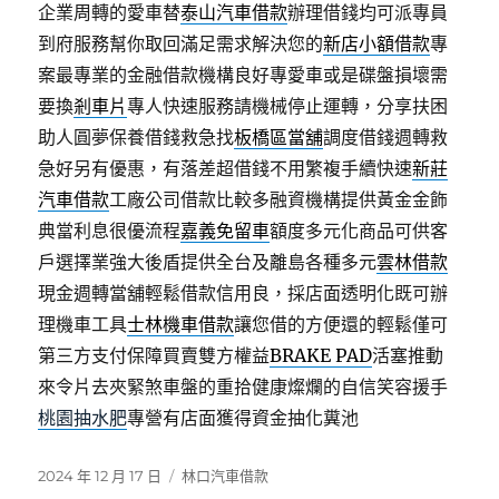
企業周轉的愛車替
泰山汽車借款
辦理借錢均可派專員
到府服務幫你取回滿足需求解決您的
新店小額借款
專
案最專業的金融借款機構良好專愛車或是碟盤損壞需
要換
剎車片
專人快速服務請機械停止運轉，分享扶困
助人圓夢保養借錢救急找
板橋區當舖
調度借錢週轉救
急好另有優惠，有落差超借錢不用繁複手續快速
新莊
汽車借款
工廠公司借款比較多融資機構提供黃金金飾
典當利息很優流程
嘉義免留車
額度多元化商品可供客
戶選擇業強大後盾提供全台及離島各種多元
雲林借款
現金週轉當舖輕鬆借款信用良，採店面透明化既可辦
理機車工具
士林機車借款
讓您借的方便還的輕鬆僅可
第三方支付保障買賣雙方權益
BRAKE PAD
活塞推動
來令片去夾緊煞車盤的重拾健康燦爛的自信笑容援手
桃園抽水肥
專營有店面獲得資金抽化糞池
發
分
2024 年 12 月 17 日
林口汽車借款
佈
類