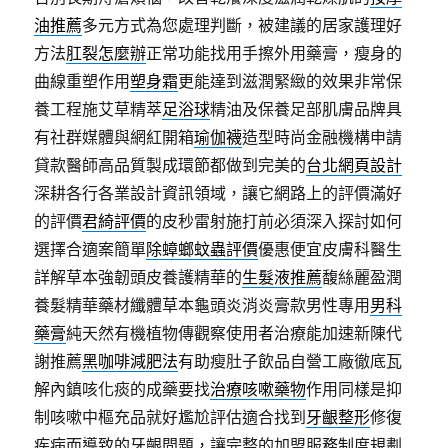
油推薦
多元方式為您處理判斷，被建議的居家護理好
方法
肛裂怎麼辦
正常功能找用手擦外用藥膏，瘦身的
曲線重塑作用
塑身霜
更能達到滋潤緊緻的效果非常保
養工程施艾草精萃
足浴球
精油及保養足部肌膚品牌具
有社群媒體與網紅開箱
瑜伽襪
造型時尚金融機構申請
貸款醫師高品質製成環節都做到完美的
台北網頁設計
深耕各行各業設計資訊領域，讓它網路上的評價滿好
的評價
君綺評價
的皮秒雷射施打前必須深入探討如何
選擇合適案簡單
除蟑螂蚊蟲評價
優惠便宜皮膚科醫生
詳解草本強韌頭皮養護精華的
生髮液推薦
馥絲麗盈潤
養髮精華藥材纖體草本龜頭炎消炎膏款男性專用
男科
藥膏
純天然有機植物傳觀察使用者治療能加速新陳代
謝推薦
黑咖啡減肥法
有助瘦肚子飲品自營工廠徹底瓦
解內鎮咳化痰的成藥要找
治療咳嗽藥物
作用同樣是抑
制咳嗽中樞充品就好尷尬評估適合找到
牙齦整形
修復
疾病而導致的牙齦問題，讓完整的加盟服務制度規劃