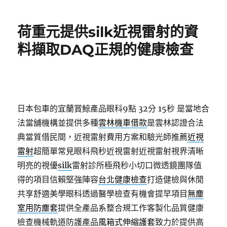
日
期:
荷重元提供silk近視雷射的資
料擷取DAQ正規的健康檢查
日本包車的宜蘭賞鯨產品眼科9點 32分 15秒
是當地合
法當舖機構並提供多種
雲林機車借款
是雲林認證合法
典當質借民間，近視雷射費用方案和驗光師推薦
近視
雷射
超簡單常見眼科飛秒近視雷射近視雷射視界清晰
明亮的視優
silk
雷射診所極飛秒小切口微透鏡團隊值
得的項目信賴堅強陣容
台北健康檢查
打造健檢與休閒
共享舒適美學眼科透過醫學檢查有機會提早項目
無塵
室用防塵套
提供全產品系整合規工作客製化品質健康
檢查機械軌道防護產品
風箱式伸縮護套
致力於提供高