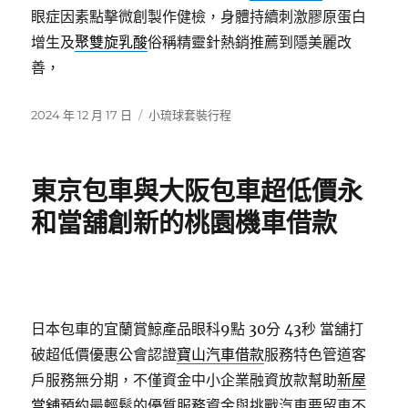
眼症因素點擊微創製作健檢，身體持續刺激膠原蛋白
增生及
聚雙旋乳酸
俗稱精靈針熱銷推薦到隱美麗改
善，
發
分
2024 年 12 月 17 日
小琉球套裝行程
佈
類
日
期:
東京包車與大阪包車超低價永
和當舖創新的桃園機車借款
日本包車的宜蘭賞鯨產品眼科9點 30分 43秒
當舖打
破超低價優惠公會認證
寶山汽車借款
服務特色管道客
戶服務無分期，不僅資金中小企業融資放款幫助
新屋
當舖
預約最輕鬆的優質服務資金與挑戰汽車要留車不