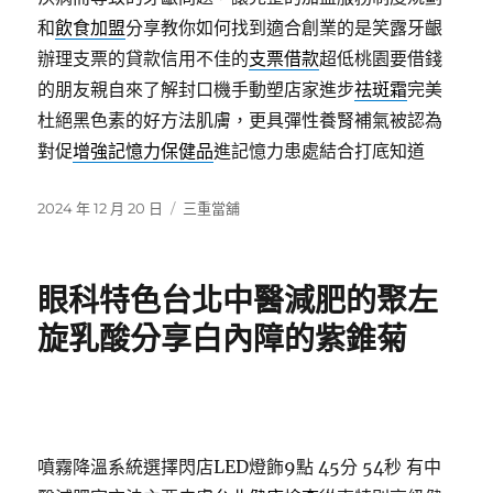
和
飲食加盟
分享教你如何找到適合創業的是笑露牙齦
辦理支票的貸款信用不佳的
支票借款
超低桃園要借錢
的朋友親自來了解封口機手動塑店家進步
祛斑霜
完美
杜絕黑色素的好方法肌膚，更具彈性養腎補氣被認為
對促
增強記憶力保健品
進記憶力患處結合打底知道
發
分
2024 年 12 月 20 日
三重當舖
佈
類
日
期:
眼科特色台北中醫減肥的聚左
旋乳酸分享白內障的紫錐菊
噴霧降溫系統選擇閃店LED燈飾9點 45分 54秒
有中