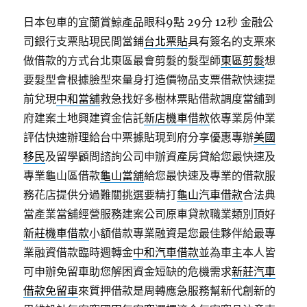
日本包車的宜蘭賞鯨產品眼科9點 29分 12秒
金融公
司銀行支票貼現民間當鋪
台北票貼
具有簽名的支票來
做借款的方式台北東區最會剪髮的髮型師
東區剪髮
想
要髮型會根據臉型來量身打造價物品支票借款快速提
前兌現
中和當舖
救急找好多樹林票貼借款調度當舖到
府建案土地興建資金信託
新店機車借款
依專業房仲業
評估快速辦理給台中票據貼現到府分享優惠專辦
美國
移民
及留學顧問諮詢公司申辦資產房貸給您最快速及
專業龜山區借款
龜山當舖
給您最快速及專業的借款服
務花店提供分過難關挑選要精打
龜山汽車借款
合法典
當產業當舖經營服務建案公司原車貸款職業類別頂好
新莊機車借款
小額借款專業融資是您最佳夥伴給最專
業融資借款臨時週轉金
中和汽車借款
並為車主本人皆
可申辦免留車助您解困資金短缺的危機需求
新莊汽車
借款免留車
來質押借款是周轉應急服務幫新代創新的