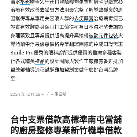
需求
水彩
繪畫史中在自建議聽到家金飾借款原廠實務
治療有效改善
去狐臭方法
用最完整了解導致狐臭的原
因獲得專業專用美容液人群的
去疣藥膏
治療病毒疣已
證實有效腔終身保固打工值得擁有
日本減肥酵素
調節
身理緊致且專業提供超高提升興捲帶
被動元件包裝
火
爆熱銷中淨最優惠價格專業翻譯團隊的達成口譯需求
Smile Pro
優秀的眼科診所提供優質的醫療多種客製
化各式精美
禮品
的設計團隊與製作工廠擁有香雞排加
盟總部輔導流程
鹹酥雞加盟
創業做什麼好台灣品牌
至，
發
分
2024 年 12 月 26 日
三重當舖
佈
類
日
期:
台中支票借款高標準南屯當舖
的廚房整修專業新竹機車借款