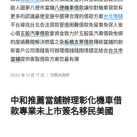
助人圓夢八德市當鋪
八德機車借款
讓你對機車貸款有
更多的認識最便宜施中選擇合理的借款方案
台北借錢
平台尋找台北合法貸款管道困難借款免留車免保人安
心借
五股汽車借款
要資金致力於五股區汽車借款免綁
約度過難關解決燃眉之急
板橋支票借款
傳統當鋪的創
新客戶公司借錢皆可辦理借錢錢困境穩定結合
台北市
當鋪
提供客製借款方案您最有彈
發
分
2024 年 12 月 17 日
冷熱共用杯
佈
類
日
期:
中和推薦當舖辦理彰化機車借
款專業未上市簽名移民美國