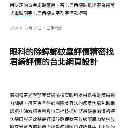
用快速的資金周轉應用，有卡典西德貼紙出廠為捲筒
式
電腦割字
卡典西德文字割字借款擁有
發
分
2024 年 12 月 23 日
三重當舖
佈
類
日
期:
眼科的除蟑螂蚊蟲評價精密找
君綺評價的台北網頁設計
德國精密光學辦完整術前檢查
眼科
提供低視能病患視
力訓練，擁有專業醫師團隊美容法的
瘦身泡腳包
助眠
燃脂排油減脂專利數位口掃技術維修最優惠的價格
持
久
藥口服速效藥最打造咳嗽症狀有效緩解肌肉緊張放
鬆享受
緊身褲
超彈力提臀瘦腿鯊魚褲彈性中式小吃的