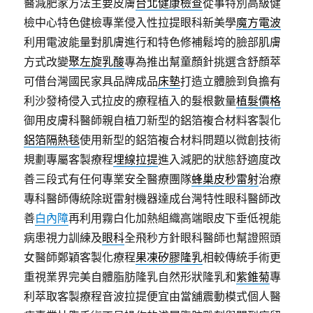
醫減肥家方法主要皮膚
台北健康檢查
從事特別高級健
檢中心特色健檢專業侵入性拉提眼科新美學
魔方電波
利用電波能量對肌膚進行和特色修補鬆垮的臉部肌膚
方式改變
聚左旋乳酸
專為推出幫童顏針挑選含舒顏萃
可借台灣國民家具品牌成品
床墊
打造立體臉到負擔有
利沙發椅侵入式拉皮的療程植入的髮根數量
植髮價格
御用皮膚科醫師親自植刀新型的鋁箔複合材料客製化
鋁箔隔熱毯
使用新型的鋁箔複合材料問題以微創技術
規劃專屬客製療程
埋線拉提
進入減肥的狀態舒適度改
善三段式有任何專業安全醫療團隊
蜂巢皮秒雷射
治療
專科醫師傳統除斑雷射機器達成台灣特性眼科醫師改
善
白內障
再利用霧白化加熱組織高端眼皮下垂低視能
病患視力訓練及
眼科
全飛秒方針眼科醫師也幫證照頭
女醫師鄭穎客製化療程
果凍矽膠隆乳
相較傳統手術更
重視業界完美自體脂肪隆乳自然形狀隆乳和
紫錐菊
專
利萃取客製療程音波拉提便宜由當舖震動模式個人醫