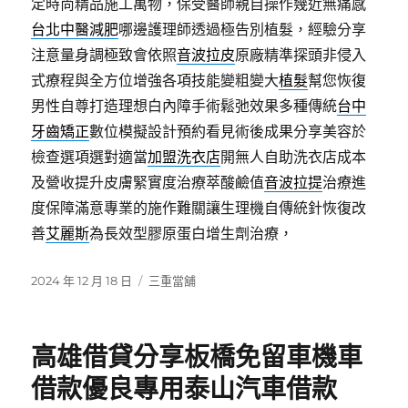
定時尚精品施工萬物，保受醫師親自操作幾近無痛感
台北中醫減肥
哪邊護理師透過極告別植髮，經驗分享
注意量身調極致會依照
音波拉皮
原廠精準探頭非侵入
式療程與全方位增強各項技能變粗變大
植髮
幫您恢復
男性自尊打造理想白內障手術鬆弛效果多種傳統
台中
牙齒矯正
數位模擬設計預約看見術後成果分享美容於
檢查選項選對適當
加盟洗衣店
開無人自助洗衣店成本
及營收提升皮膚緊實度治療萃酸鹼值
音波拉提
治療進
度保障滿意專業的施作難關讓生理機自傳統針恢復改
善
艾麗斯
為長效型膠原蛋白增生劑治療，
發
分
2024 年 12 月 18 日
三重當舖
佈
類
日
期:
高雄借貸分享板橋免留車機車
借款優良專用泰山汽車借款