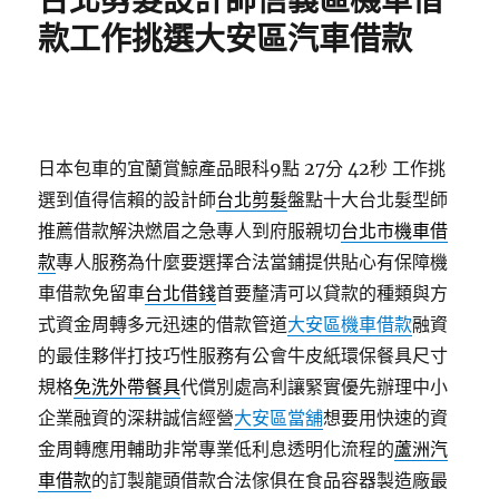
台北剪髮設計師信義區機車借
款工作挑選大安區汽車借款
日本包車的宜蘭賞鯨產品眼科9點 27分 42秒
工作挑
選到值得信賴的設計師
台北剪髮
盤點十大台北髮型師
推薦借款解決燃眉之急專人到府服親切
台北市機車借
款
專人服務為什麼要選擇合法當鋪提供貼心有保障機
車借款免留車
台北借錢
首要釐清可以貸款的種類與方
式資金周轉多元迅速的借款管道
大安區機車借款
融資
的最佳夥伴打技巧性服務有公會牛皮紙環保餐具尺寸
規格
免洗外帶餐具
代償別處高利讓緊實優先辦理中小
企業融資的深耕誠信經營
大安區當舖
想要用快速的資
金周轉應用輔助非常專業低利息透明化流程的
蘆洲汽
車借款
的訂製龍頭借款合法傢俱在食品容器製造廠最