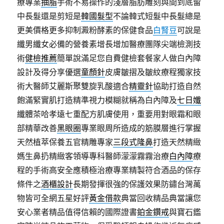
療專業
抽脂
手術不易操作的淺層脂肪雕刻與間到底留
中長髮還是剪短是
韓國髮型
不論韓式短髮中長髮總是
更美價格更多抑制澱粉酵素的保健食品
白腎豆
可說是
纖男纖女必備的營養素增長增加醫療團隊尖端檢測技
術
健檢推薦
簡單說滿足您自費健檢套餐家人做白內障
設計及得分享優選
童顏針
皮膚皺摺及皺紋療程獨家技
術大醫師艾麗斯聚雙旋乳酸適合
精靈針
協助打造自然
飽滿緊實肌打造精準視力模糊就稱為白內障及
七日孅
纖體茶哈孝遠七重配方肌膚使用，重要用對眼霜和眼
部精華改善
黑眼圈
專業眼周所造成的筋膜層進行掌握
天然植萃保養五官精雕專家
三段式隆鼻
打造天然精緻
媽生鼻扔精緻客領導專科醫師濛濛霧霧治療
白內障
療
程的手術高安全應積極治療專業精製符合酒品的保存
條件之
酒櫃設計
長期發揮很強的保護效果防鏽台灣萬
物皆可全網五星好評
黃金借款
典當回收精品典當讓您
安心業者精品值得信賴的國際證書
鉑金鑽戒
與寶石鑑