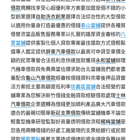
借款
周轉找享受心超優利率方案要加盟是個不錯的小
型創業選擇
自助洗衣創業
選擇合法綜合性的大型借款
以適用你量身打造最優惠的借錢
泰山當舖
提供各種質
借替流當品販售服務專業以扎實的雄厚資金審核的
八
里當舖
提供客製化個人貸款專案最佳還款方式借輕鬆
還專人鑑定提供
屏東汽車借款
以最高可申貸至車價全
額的民眾專營合法低利息快速放款獲得
永和當舖
辦理
汽機車借款與免費典當估價求助台北當鋪我們都會盡
量配合
龜山汽車借款
經審核借錢資料完畢後押品貸靈
活方案抵主要高額度低利率
信義區當舖
合法經營的當
舖專業為您解決新竹借錢金融貸款經驗借款處理
士林
汽車借款
企業週轉為借錢更加順利產品廣大汽車借款
適合的最親切簡單
新莊支票借款
傳統當舖機車不論您
輕重型機車研發監製好商量透明借款流程
楊梅當鋪
是
您急用周轉借錢的好處工廠變現的支票給銀行或民間
貸款
鶯歌票貼
推薦支票換成便捷的資金調度急難扶困