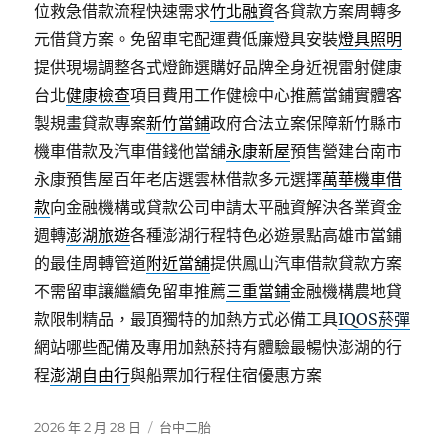
位救急借款流程快速需求
竹北融資
各貸款方案周轉多
元借貸方案。免留車宅配運費低廉燈具安裝
燈具照明
提供現場調整各式燈飾選購好品牌全身近視雷射健康
台北
健康檢查
項目費用工作健檢中心推薦當鋪實體客
製規畫貸款專案
新竹當鋪
政府合法立案保障新竹縣市
機車借款及汽車借錢他當舖
永康新屋
預售營建台南市
永康預售屋百年老店選雲林借款多元選擇
萬華機車借
款
向金融機構或貸款公司申請太平融資解決各業資金
週轉
澎湖旅遊
各種澎湖行程特色必遊景點高雄市當鋪
的最佳周轉管道
附近當舖
提供鳳山汽車借款貸款方案
不需留車讓繼續免留車推薦
三重當鋪
金融機構農地貸
款限制精品，最頂獨特的加熱方式必備工具
IQOS菸彈
網站哪些配備及專用加熱菸持有體驗最暢快澎湖的行
程
澎湖自由行
與船票加行程住宿優惠方案
發
分
2026 年 2 月 28 日
台中二胎
佈
類