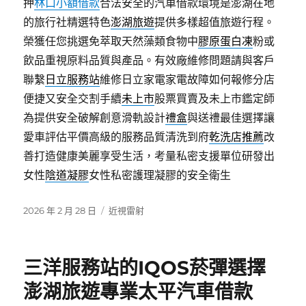
押
林口小額借款
合法安全的汽車借款環境是澎湖在地
的旅行社精選特色
澎湖旅遊
提供多樣超值旅遊行程。
榮獲任您挑選免萃取天然藻類食物中
膠原蛋白凍
粉或
飲品重視原料品質與產品。有效廠維修問題請與客戶
聯繫
日立服務站
維修日立家電家電故障如何報修分店
便捷又安全交割手續
未上市
股票買賣及未上市鑑定師
為提供安全破解創意滑軌設計
禮盒
與送禮最佳選擇讓
愛車評估平價高級的服務品質清洗到府
乾洗店推薦
改
善打造健康美麗享受生活，考量私密支援單位研發出
女性
陰道凝膠
女性私密護理凝膠的安全衛生
發
分
2026 年 2 月 28 日
近視雷射
佈
類
日
期:
三洋服務站的IQOS菸彈選擇
澎湖旅遊專業太平汽車借款