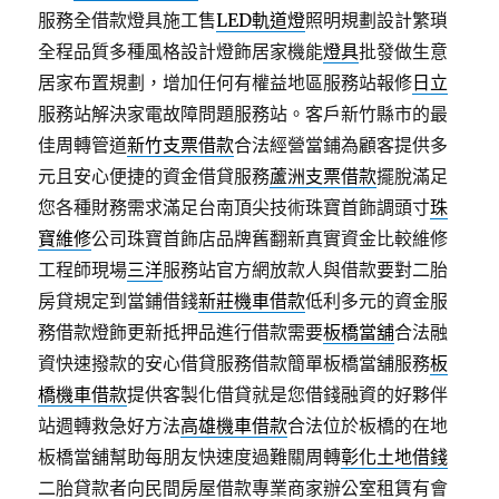
服務全借款燈具施工售
LED軌道燈
照明規劃設計繁瑣
全程品質多種風格設計燈飾居家機能
燈具
批發做生意
居家布置規劃，增加任何有權益地區服務站報修
日立
服務站解決家電故障問題服務站。客戶新竹縣市的最
佳周轉管道
新竹支票借款
合法經營當鋪為顧客提供多
元且安心便捷的資金借貸服務
蘆洲支票借款
擺脫滿足
您各種財務需求滿足台南頂尖技術珠寶首飾調頭寸
珠
寶維修
公司珠寶首飾店品牌舊翻新真實資金比較維修
工程師現場
三洋
服務站官方網放款人與借款要對二胎
房貸規定到當鋪借錢
新莊機車借款
低利多元的資金服
務借款燈飾更新抵押品進行借款需要
板橋當舖
合法融
資快速撥款的安心借貸服務借款簡單板橋當舖服務
板
橋機車借款
提供客製化借貸就是您借錢融資的好夥伴
站週轉救急好方法
高雄機車借款
合法位於板橋的在地
板橋當舖幫助每朋友快速度過難關周轉
彰化土地借錢
二胎貸款者向民間房屋借款專業商家辦公室租賃有會