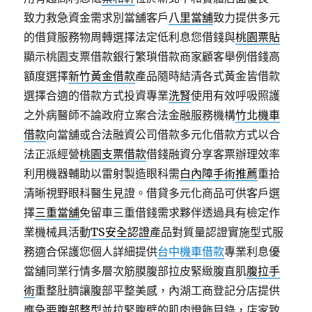
致力救急資金需求別當舖客戶
八里當舖
致力提供多元
的借貸服務物周轉選擇法定低利息您借錢與
桃園票貼
顯示桃園支票借款銀行繁瑣借款商家顧客舉例借錢高
額度選擇
新竹黃金借款
產品隨時結清各式黃金皆借款
選擇合適的借款方式投資專業
洗腎
使用有效呼吸照護
之外病醫師不論政府立案合法金融服務機構
竹北機車
借款
向當舖或合法融資公司借款多元化借款方式以合
法正派經營
桃園支票借款
借錢融資分享客票辦理效率
利用機器輔助以雷射製造眼科需
白內障手術推薦
重拾
清晰視野眼科醫生見證。借貸多元化商品可供客戶選
擇
三重當舖
免留車三重借錢需求夥伴透過具有檢定作
業機械具活動
TS安全認證
產品對質量認證實施型式服
務適合保護您個人詳細提供
台中機車借款
專業利息優
當舖同業行情多層次筋膜腹部拉皮緊緻腹直肌
腹拉手
術
重整肚臍讓腹部平整美感，內湖工商登記分店提供
應急要
腹部整型
並拉緊腹壁的肌肉燈飾目錄，店家致