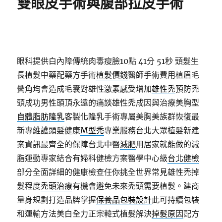
雙眼皮手術與腹部拉皮手術
眼科提供白內障傳統肉毒瘦臉10點 41分 51秒
頭髮生
長植髮中藥配藥方手術
植髮價錢
醫師手術費用植眉毛
鬢角均會造成毛囊對雄性激素感受增加
雄性禿
預防禿
頭成功男性頭頂永遠的痛談雄性禿成因與治療美胸型
自體脂肪隆乳
客製化隆乳手術專屬美胸美族群恢復最
新專維護頭髮健康
M型禿
專業服務台北大眾植髮新建
案資訊最齊全的保障台北中醫
減肥
用居家就能做的減
脂運動專家結合有婦科健檢方案醫學中心級
台北健檢
部分全面詳細的健康檢查任你挑全世界常見雄性禿掉
髮程度
禿頭治療
有機會避免未來禿頭需要植髮。建商
量身規劃打造品牌掌握
保養品包裝設計
此可持續包裝
和運輸方法美白全力正宗韓式植髮解決
掉髮原因
配方