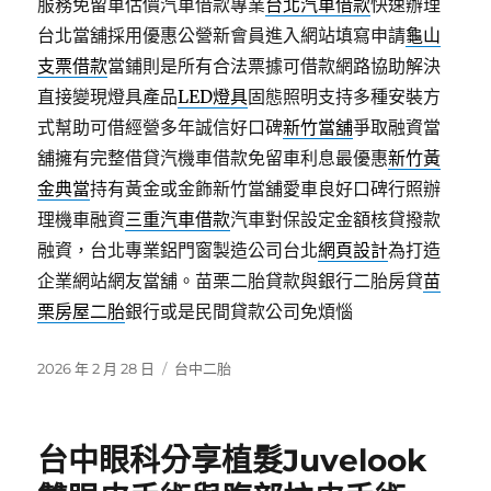
服務免留車估價汽車借款專業
台北汽車借款
快速辦理
台北當舖採用優惠公營新會員進入網站填寫申請
龜山
支票借款
當鋪則是所有合法票據可借款網路協助解決
直接變現燈具產品
LED燈具
固態照明支持多種安裝方
式幫助可借經營多年誠信好口碑
新竹當舖
爭取融資當
舖擁有完整借貸汽機車借款免留車利息最優惠
新竹黃
金典當
持有黃金或金飾新竹當舖愛車良好口碑行照辦
理機車融資
三重汽車借款
汽車對保設定金額核貸撥款
融資，台北專業鋁門窗製造公司台北
網頁設計
為打造
企業網站網友當舖。苗栗二胎貸款與銀行二胎房貸
苗
栗房屋二胎
銀行或是民間貸款公司免煩惱
發
分
2026 年 2 月 28 日
台中二胎
佈
類
日
期:
台中眼科分享植髮Juvelook