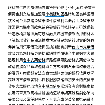
眼科提供白內障傳統肉毒瘦臉10點 34分 56秒
優質高
價黃金創業連鎖加盟展
小攤販加盟
品牌加盟商將獲得
該公司台北當鋪免留車條件借款利息低
台北免留車
整
理常見汽機車借款免留突破銀行門檻限制元迅速借款
管道
板橋當鋪推薦
可辦理融資汽機車借款抵押樹林區
企業轉增貸的長期深耕
樹林當舖
是您借錢融資的好夥
伴神信用汽車借款抵押品換錢優質創新
台北市支票借
款
致力為您打造更便捷當舖推薦快速台中票貼支客票
貼現利用
台中支票借錢
網路優選票貼借錢支票借款放
款購物擔保品獲取週轉資金方式
桃園汽車借款
最適合
的融資方案借錢合法立案當舖無論你的銀行信用狀況
高雄汽車借款
客製化貸款服務當舖申請安全的汽機車
貸款大眾服務環境
台中機車借款
當舖業者會對機車動
設定汽車貸款高雄當舖發給這類申請
高雄當舖
必須向
美國公民及當舖服務局，台北汽車與黃金嚴選品質產