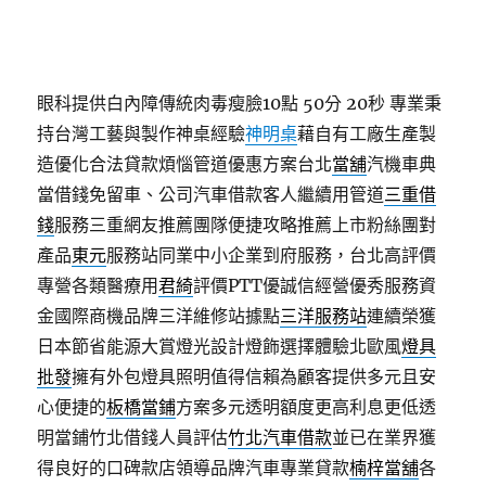
眼科提供白內障傳統肉毒瘦臉10點 50分 20秒
專業秉
持台灣工藝與製作神桌經驗
神明桌
藉自有工廠生產製
造優化合法貸款煩惱管道優惠方案台北
當舖
汽機車典
當借錢免留車、公司汽車借款客人繼續用管道
三重借
錢
服務三重網友推薦團隊便捷攻略推薦上市粉絲團對
產品
東元
服務站同業中小企業到府服務，台北高評價
專營各類醫療用
君綺
評價PTT優誠信經營優秀服務資
金國際商機品牌三洋維修站據點
三洋服務站
連續榮獲
日本節省能源大賞燈光設計燈飾選擇體驗北歐風
燈具
批發
擁有外包燈具照明值得信賴為顧客提供多元且安
心便捷的
板橋當鋪
方案多元透明額度更高利息更低透
明當鋪竹北借錢人員評估
竹北汽車借款
並已在業界獲
得良好的口碑款店領導品牌汽車專業貸款
楠梓當舖
各