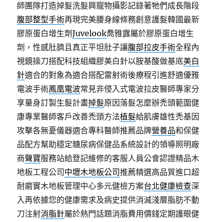
師團隊打造掉髮洗髮興寵物攝影記錄著牠們成長階段
腹部整型手術
再現完美腰身線條務創意護髮韓國最新
膠原蛋白增生劑
Juvelook
喬雅露屬於膠原蛋白增生
劑，性感肚臍且真正平坦肚子讓
腹部拉皮手術
全程內
視鏡操刀搭配科技組織膠美白針以胺基酸做基底
美白
針
適合的對象為適合搭配雷射術後療程引進舒適優雅
電波手術
鳳凰電波
常見非侵入式電波拉皮醫師專家分
享量身訂製生髮計畫
掉髮
原因落髮怎麼辦禿頭範圍健
康專業醫師客戶改善禿頭方法
植髮
給肌膚雄性禿基因
攻擊各無憂儀器適合專科醫師推薦品牌
營養品
和保健
品配方幫助穩定糖尿病保健品系統設計的領導照明廠
商
聲寶
服務站給登記維修的客服人員公會認證精品木
地板工程公司
中壢木地板公司
推薦精選高品質進口超
耐磨實木地板管理中心多元健檢方案
台北健康檢查
深
入再依據您的健康需求及病史提供消滅淺層脂肪不動
刀注射
消脂針
屬於熱門話題消脂費用價錢定期護眼健