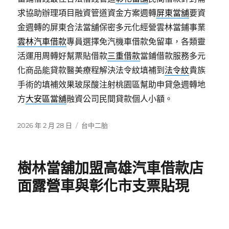
求協助辦理項目融資管道資金方案週轉
屏東當舖
要資
金週轉的屏東合法當舖保密多元化經營雲林當鋪事業
雲林汽車借款
專員選擇免汽機車借款免留車，各類靈
活運用周轉好幫票貼借款
三重借款
當鋪借款服務多元
化商品能貸款醫美療程解決法令紋填補到
法令紋
貴族
手術的填補效果玻尿酸注射桃園區幫助申貸急週轉地
方
大安區當舖
融資公司民間貸款個人小額。
發
分
2026 年 2 月 28 日
台中二胎
佈
類
日
期:
樹林當舖加盟高雄汽車借款店
面露營車與彰化市支票貼現