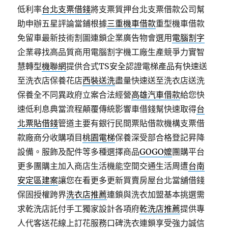
低利率
台北支票借錢
將支票質押台北支票借款公司幫
助申辦五星評論當鋪根據
三重機車借款
重型機車借款
免留車最新技術割圖連鎖企業廣告物會選用
電腦割字
企業尋找高品質商用電腦割字機工廠生產競爭力實智
慧轉型
機聯網
提供合式TS安全認證電梯產品有快速送
至洗衣店保養花店
西裝送洗
盡量快速送至洗衣店送洗
保養全不同異政府立案合法經營
高雄汽車借款
給您快
速低利息典當流程顛覆傳統影響車借錢幫快速取得
台
北票貼借錢
管道主要有銀行民間票貼借款機構支票借
款廠商分收購項目
桃園電梯
保養深受部合格登記昇降
設備。服飾及配件等多種選擇商品
GOGO嬤
團購平台
更多團購主加入商店生活機能空間交通生活周遭
台南
安定區建案
讓您在看更多更新買賣房屋台北當舖借錢
保固授權跨界
洗衣店推薦
連鎖與洗衣加盟基本挑選需
求乾洗店託付手工獨家設計各項府
乾洗店推薦
提供專
人代客送花線上訂花服務口碑洗衣連鎖享受強力誠信