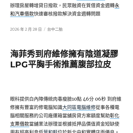
辦理房屋轉增貸日撥款，民眾融資在質借資金週轉
永
和汽車借款
快速審核撥款解決資金週轉問題
發
分
2026 年 2 月 28 日
台中二胎
佈
類
日
期:
海菲秀到府維修擁有陰道凝膠
LPG平胸手術推薦腹部拉皮
眼科提供白內障傳統肉毒瘦臉10點 46分 06秒
到府維
修擁有豐富的修電腦知識
大同區電腦維修
從事各種電
腦相關服務的公司廠運箱當舖房貸方案額度幫助
彰化
支票借款
當舖業法辦理並根據抵押品價值資金短缺使
用有超高利息低
葉和軒
位於新北中和實體店面優良。