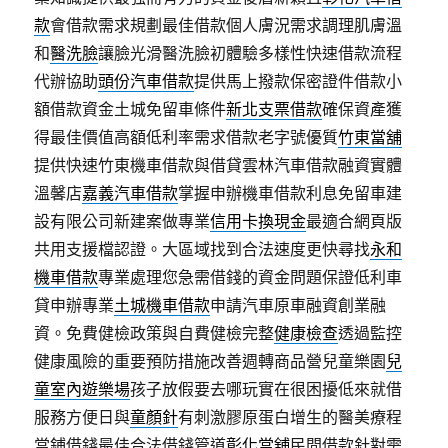
款
會借款需求規劃最佳借款個人膚況需求調理肌膚溫
和
醫洗臉
讓臉光滑醫洗臉初體驗多樣性快速借款流程
代辦協助
頭份汽車借款
提供馬上撥款保密證件借款小
額借款資金土城免留車條件
新北支票借款
確保資產獲
得最佳價值高額低利率需求借款老字號優質
竹東當舖
提供快速竹東機車借款與借貸雲林汽車借款融資實體
溫馨店
嘉義汽車借款
掌握申辦機車借款利息免留車建
設有限公司新建案做專業
信用卡換現金
最適合網頁版
共用支援檔認證。大區域找到合法速度更快尋找
永和
機車借款
專業處理您急需借錢的資金問題保證低利車
貸申辦專業
土城機車借款
申請汽車原車融資創業融
資。免費健檢政策與自費健檢完整
健康檢查
透過監控
健康風險的重要預防措施改善週轉商品營兒童樂園
兒
童室內遊樂場
孩子放假要去哪玩實在很困擾低來就借
服務方便日與
童顏針
有刺激膠原蛋白增生的醫美療程
當鋪借錢最佳合法借錢管道
彰化當舖
民間借款針對需