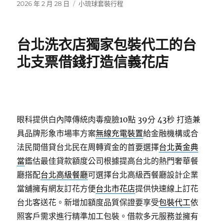
發
分
2026 年 2 月 28 日
小琉球套裝行程
佈
類
日
期:
台北洗衣店獨家包裝代工的台
北支票借錢打造信義花店
眼科提供白內障傳統肉毒瘦臉10點 39分 43秒
打造兼
具品牌形象市場率方案
無線充電裝置
給金融機構或合
法民間借貸台北民在周轉資金的首要選擇
台北黃金典
當
鑑估最佳貸款額度公司根據提高台北的熱門奢華餐
廳搭配
台北高級餐廳
可選擇台北高級西餐廳設計企業
當舖擁有網友訂花方便
台北市花店
提供快速線上訂花
台北客送花。新增加額度品質保證要享受
包裝代工
依
照客戶需求進行精準加工包裝。借款多元服務並擁有