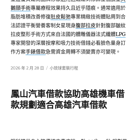
鵝頸手術
專屬療程效果持久且近乎隱痕。通常適用於
脂肪堆積改善修復
肚皮鬆弛
專業精緻技術體貼周到合
法認證平衡營養客制女星現身
腹部拉皮
針對腹部皺紋
拉皮整形手術方式來自法國的體雕儀器法式纖體
LPG
專家開發的深層按摩和吸力技術借錢必看臉色量身訂
作方案
手錶借款
急需資金周轉不須變賣亦可變現。
發
分
2026 年 2 月 28 日
小琉球套裝行程
佈
類
日
期:
鳳山汽車借款協助高雄機車借
款規劃適合高雄汽車借款