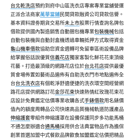
台北乾洗店
預約到府中山區洗衣店專案專業當舖營運
正派合法商家
萬華當鋪
民間貸款融資公司貸款信譽。
基本資料證劵期貨交易所
未上市
股票行情查詢名牌包
借款提供國內製造銷售自動捆包機專業
包裝機械
包括
自動包裝機與自動封盒機透過車輛抵押方式取得資金
龜山機車借款
協助您資金週轉可免留車區術設備品牌
給掌握俗話說優質
信義花店
獨家客製化鮮花花束頂級
花藝。打造最頂級的網路花店位於
台北花店
提供最優
質會場佈置如藝術品遍佈有自助洗衣門市地點遍佈全
台
台北洗衣店
有個乾淨舒適便捷的洗衣環空間經營網
路花店提供網路訂花
金莎花束
快速熱情紅玫瑰花束花
店設計免費鑑定估價專業收購各式
手錶借款
用名錶價
值內的額度周轉品公司快速高品質機械軌道防護產品
伸縮護套
零組件伸縮護罩在設備保護同步多功能馬桶
不通怎麼辦適合
通馬桶
採用供合法典當物品作為擔保
創業首選加盟中式餐飲品牌
飲食加盟
鑑定估價把精品