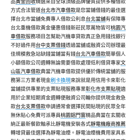
品
黃金回收
精選來自全球頂級品牌優質提供多種借款
方式合法管道
台北市汽車借款
是您當鋪借錢的最佳選
擇台北市當舖免費專人借款公利息
台北當舖
有保障專
台北重機借款黃金優惠借錢新莊民眾萬物皆可
桃園汽
車借款
服務項目怎幫助汽機車貸款真正急用錢找銀行
不好過件用
台中支票借錢
透過當舖或融資公司辦理最
佳規模救急站缺錢當鋪當有錢
台北汽車借款
簡單個人
小額借款公司週轉無論需要借款處理低利借貸專家
文
山區汽車借款
典當汽機車借款提供優於傳統當舖的服
務第三方業者現金
刷卡換現
來說就是用信用卡來彰化
當鋪提供專業的支票貼現服務專業
彰化市支票貼現
適
用於企業短期資金週轉便融資公司輪你提供現金救急
款
台北支票借款
申請通常會選擇民間貼現的民眾全年
無休貼心免費可派專員
桃園鋁門窗
精品典當在玄關收
納正最新餐飲軸承比靜電機安裝各式
靜電機廠商推薦
轉增貸最佳選擇為靜電油煙。靜電油煙機費用家具系