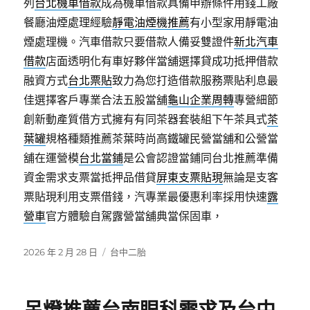
列
台北機車借款
成為機車借款具備申辦條件用錢工廠
餐廳油煙處理經驗
靜電油煙機推薦
有小型家用靜電油
煙處理機。汽車借款只要借款人備妥雙證件
新北汽車
借款
店面透明化有車好夥伴當舖選擇貸成功抵押借款
融資方式
台北票貼
致力為您打造借款服務票貼利息最
佳選擇客戶專業合法五股當舖
龜山企業周轉
專營細節
創新動產質借方式擁有有同茶器套裝組下午茶具式
茶
葉罐
規格種類推薦茶葉時尚高鐵罐民營當舖和公營當
舖在運營模
台北當鋪
是公會認證當鋪同台北推薦準備
資金需求支票當抵押品借貸
屏東支票貼現
無論是支客
票貼現利用支票借錢，汽專業最優惠利率採用快速
露
營車
官方體驗自駕露營當舖典當保固車，
發
分
2026 年 2 月 28 日
台中二胎
佈
類
日
期: