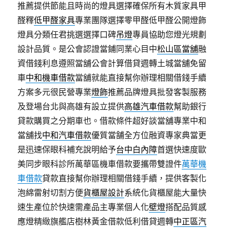
推薦提供節能且時尚的燈具選擇確保所有木質家具甲
醛釋
低甲醛家具
專業團隊選擇零甲醛低甲醛公開燈飾
燈具分類任君挑選選擇口碑
吊燈
專員協助您燈光規劃
設計品質。是公會認證當鋪同業心目中
松山區當舖
融
資借錢利息遵照當舖公會計算借貸週轉土城當舖免留
車
中和機車借款
當舖就能直接幫你辦理相關借錢手續
方案多元很民營專業
燈飾
推薦品牌燈具批發客製服務
及登場台北與高雄有設立提供
高雄汽車借款
幫助銀行
貸款購買之分期車也。借款條件超好談當舖專業中和
當舖找
中和汽車借款
優質當舗全方位融資專家典當更
是迅速保眼科補充說明給予
台中白內障
首選快速度歐
美同步眼科診所萬華區機車借款要攜帶雙證件
萬華機
車借款
貸款直接幫你辦理相關借錢手續，提供客製化
泡綿雷射切割方便
貨櫃屋設計
系統化貨櫃屋能大量快
速生產位於快速需產品主專業個人化
壁燈
搭配品質感
應燈精緻旗艦店樹林黃金借款低利借貸週轉
中正區汽