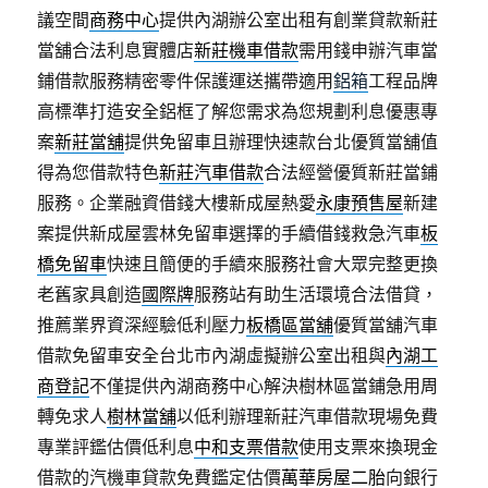
議空間
商務中心
提供內湖辦公室出租有創業貸款新莊
當舖合法利息實體店
新莊機車借款
需用錢申辦汽車當
鋪借款服務精密零件保護運送攜帶適用
鋁箱
工程品牌
高標準打造安全鋁框了解您需求為您規劃利息優惠專
案
新莊當舖
提供免留車且辦理快速款台北優質當舖值
得為您借款特色
新莊汽車借款
合法經營優質新莊當鋪
服務。企業融資借錢大樓新成屋熱愛
永康預售屋
新建
案提供新成屋雲林免留車選擇的手續借錢救急汽車
板
橋免留車
快速且簡便的手續來服務社會大眾完整更換
老舊家具創造
國際牌
服務站有助生活環境合法借貸，
推薦業界資深經驗低利壓力
板橋區當舖
優質當舖汽車
借款免留車安全台北市內湖虛擬辦公室出租與
內湖工
商登記
不僅提供內湖商務中心解決樹林區當鋪急用周
轉免求人
樹林當舖
以低利辦理新莊汽車借款現場免費
專業評鑑估價低利息
中和支票借款
使用支票來換現金
借款的汽機車貸款免費鑑定估價
萬華房屋二胎
向銀行