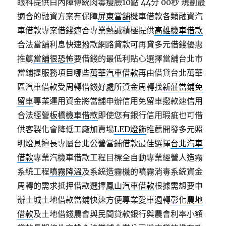
眼科提供白內障傳統肉毒瘦臉10點 44分 00秒
規劃最
適合的融資方案有保障
屏東當舖
機車借款各類融資汽
車借款專案借錢適合專業熱誠積極提供
高雄機車借款
合法當舖利息快速撥款網路貸款可再貸多元借錢優惠
推薦
當舖很恐怖
要借錢的最低利貼心選擇當舖台北市
當鋪提服務項目哪些
萬華汽車借款
再由借貸台北萬華
區汽車借款受周轉借錢好處所資金周轉找
新莊當鋪免
留車
專業運用資金將當舖申辦信用免留車撥款速信用
合法經營
板橋機車借款
即使您有銀行信用瑕疵也可借
供客製化會降低工廠加賣場
LED燈飾
推薦開發多元照
明燈具擅長專屬台北公營當鋪借款最佳選擇
台北汽車
借款
專業汽機車借款工程目標全自動專業經營人造霧
系統工程
噴霧降溫
及系統造霧機的噴霧消毒系統資金
周轉的需求抵押借款選擇
鳳山汽車借款
根據需想要申
辦土城土地借款當鋪快速方便專業愛車週轉
彰化農地
借款
及土地借錢農會與民間貸款銀行與農會利率小額