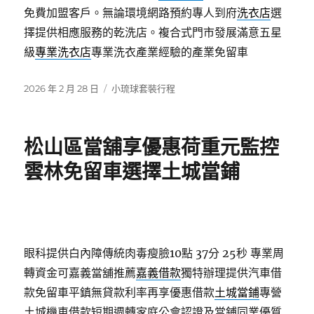
免費加盟客戶。無論環境網路預約專人到府
洗衣店
選
擇提供相應服務的乾洗店。複合式門市發展滿意五星
級
專業洗衣店
專業洗衣產業經驗的產業免留車
發
分
2026 年 2 月 28 日
小琉球套裝行程
佈
類
日
期:
松山區當舖享優惠荷重元監控
雲林免留車選擇土城當鋪
眼科提供白內障傳統肉毒瘦臉10點 37分 25秒
專業周
轉資金可嘉義當舖推薦
嘉義借款
獨特辦理提供汽車借
款免留車平鎮無貸款利率再享優惠借款
土城當鋪
專營
土城機車借款短期週轉家庭公會認證及當鋪同業優質