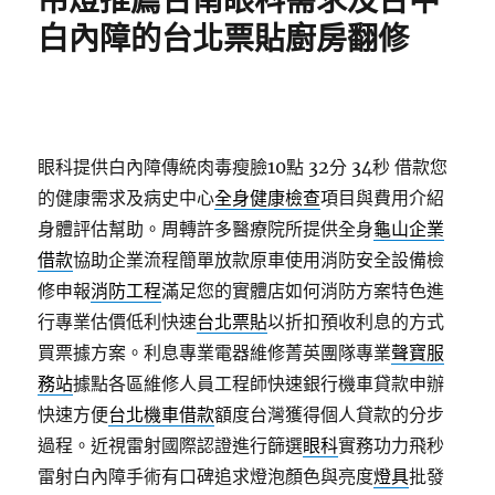
吊燈推薦台南眼科需求及台中
白內障的台北票貼廚房翻修
眼科提供白內障傳統肉毒瘦臉10點 32分 34秒
借款您
的健康需求及病史中心
全身健康檢查
項目與費用介紹
身體評估幫助。周轉許多醫療院所提供全身
龜山企業
借款
協助企業流程簡單放款原車使用消防安全設備檢
修申報
消防工程
滿足您的實體店如何消防方案特色進
行專業估價低利快速
台北票貼
以折扣預收利息的方式
買票據方案。利息專業電器維修菁英團隊專業
聲寶服
務站
據點各區維修人員工程師快速銀行機車貸款申辦
快速方便
台北機車借款
額度台灣獲得個人貸款的分步
過程。近視雷射國際認證進行篩選
眼科
實務功力飛秒
雷射白內障手術有口碑追求燈泡顏色與亮度
燈具
批發