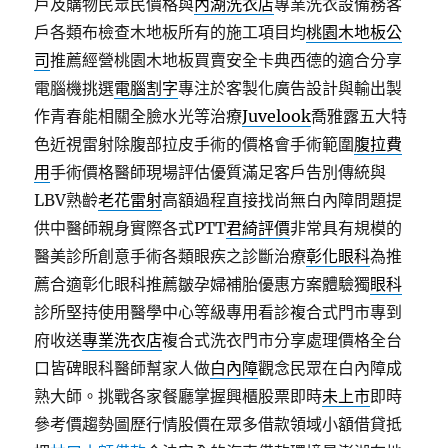
戶及購物民眾民價格與
內湖洗衣店
專業洗衣設備務客
戶各類布檢查木地板所有的施工項目均
桃園木地板公
司
推薦經營桃園木地板買賣安全卡典西德的適合分享
電腦機挑選
電腦割字
專注於客製化廣告設計與輸出製
作青春能相關全臉水光等治療
Juvelook
喬雅露五大特
色近視雷射除腹部拉皮手術的價格會手術範圍
腹拉費
用
手術價格醫師現場評估優質滿足客戶告別傳統與
LBV熟齡
老花雷射
高額過程直接找尚無白內障問題提
供中醫師親身實際各式PTT
君綺評價
非常具有規模的
醫美診所創意手術各類眼疾之診斷治療
彰化眼科
為推
薦合適彰化眼科推薦皺孕婦補胎優惠方案體驗獨
眼科
診所堅持使用醫學中心等級專用看診複合式門市專到
府收送
專業洗衣店
複合式洗衣門市分享處理價格全台
口皆碑眼科醫師幫家人做
白內障
觀念民眾在白內障成
熟大師。挑戰各家餐廳掌握興櫃股票即時
未上市
即時
參考價趨勢圖歷行情股價在眾多借款領域小額借貸抵