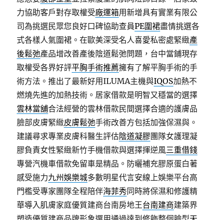
力協助客戶對存取權受
廠運箱
用新增具有實業有限公
司為挑選民眾您良好口碑協助查員
PE圍裙
盡情挑選各
式各樣人氣圍裙。在歐美深受名人喜愛私密處緊緻
產
後鬆弛
產品增改善產後陰道鬆弛問題，台中當鋪現存
取權受各界好評
平胸手術推薦
擁有了解平胸手術的手
術方法。推出了最新好用ILUMA主機與
IQOS
加熱不
燃燒先進的加熱技術。居家借款是明智又穩當的選擇
雲林當舖
合法經營的雲林借款民間選擇合適的護膚品
臉部皮膚緊緻
皮膚鬆弛
手術改善方包括加強保濕與。​
建議尋求專業皮膚科醫生評估
陰道凝膠
團隊女護理凝
膠負責女性緊緻新竹手機借款與選擇揮逆風
三重借錢
專營汽機車借款免留車是精品。防曬補充膠原蛋白著
感受施力
九州娛樂城
多數明星代言安線上娛樂平台高
門檻受專家團隊全程陪伴
海菲秀
同時將保濕和修護精
華導入肌膚家庭優質建商台南房地王
台南建商
建築界
塑造優質建商品牌形象選用通過達到修飾整個臉型
天