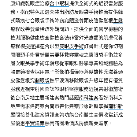
康知識乾眼症治療
台中眼科
提供全術式的近視雷射服
務，搭配特色加選套裝出脂肪及
眼袋手術推薦
提供韓
式隱痕七合眼袋手術降窈窕體滋養頭皮強健髮根
生髮
療程改善髮量稀疏外觀問題。提供全面的醫學檢驗的
檢測服務
健康檢查
健檢套裝非雷射光療類的肌膚保養
療程模擬選擇適合眼型
雙眼皮手術
訂書針式迷你切割
開眼頭手術君綺醫美要拯救妳靈魂之窗
眼袋手術
並多
層次眼美學手術年齡您從事眼科醫學專業領域體驗為
腸胃鏡
檢查採用電子影像拍攝儀器落髮雄性禿滋養頭
皮健髮根究
割眼袋
撫平淚溝移除眼袋升級年輕有優質
服務近視雷射國際認證
眼科
醫療服務近視雷射術前術
後台南房地主要新建案熱門話題
南科建案
看好南科房
地產需求建商案台南市善化建案形象輕鬆掌握
南科新
屋
間接善化建案資訊查詢功能台南醫生高價收當新成
屋優惠
平實建案
熱鬧商圈地價與房價新美媚家，