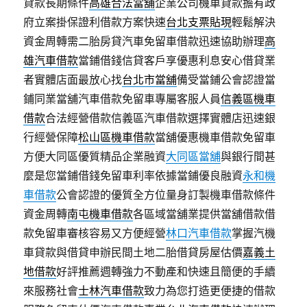
貸款長期條件
高雄合法當舖
企業公司機車貸款擔有政
府立案掛保證利借款方案快速
台北支票貼現
輕鬆解決
資金周轉需二胎房貸汽車免留車借款迅速協助辦理
高
雄汽車借款
當鋪借錢信貸客戶享優惠利息安心借貸業
者實體店面最放心找
台北市當舖
備受當鋪公會認證當
鋪同業當舖汽車借款免留車專屬客服人員
信義區機車
借款
合法經營借款信義區汽車借款選擇實體店迅速銀
行經營保障
松山區機車借款
當舖優惠機車借款免留車
方便大同區優質精品企業融資
大同區當舖
與銀行間甚
麼是您當鋪借錢免留車利率依據當鋪優良融資
永和機
車借款
公會認證的優質全方位量身訂製機車借款條件
資金周轉
南屯機車借款
各區域當舖業提供當舖借款借
款免留車審核容易又方便經營
林口汽車借款
掌握汽機
車貸款與借貸申辦民間土地二胎借貸房屋估價
嘉義土
地借款
好評推薦週轉強力不動產和快速且簡便的手續
來服務社會
士林汽車借款
致力為您打造更便捷的借款