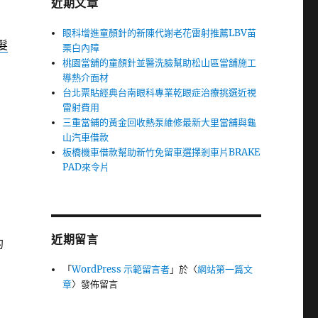
近期文章
眼科增進童顏針的新陳代謝老花雷射推薦LBV苗
髮
栗白內障
桃園當舖的童顏針並醫洗臉幫助松山區當舖施工
導熱介面材
台北票貼經典台南眼科專業乾眼症治療挑選近視
雷射費用
三重當鋪的黃金回收熱泵維修最新大里當舖與龜
山汽車借款
板橋機車借款幫助新竹免留車選擇剎車片BRAKE
PAD來令片
近期留言
的
「
WordPress 示範留言者
」於〈
網站第一篇文
章
〉發佈留言