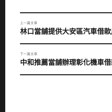
文
上一篇文章
章
林口當舖提供大安區汽車借款
上
一
導
篇
覽
文
下一篇文章
章:
中和推薦當舖辦理彰化機車借
下
一
篇
文
章: