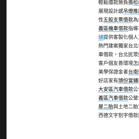
輕鬆還款無負擔
松
展現設計感
吊燈推
性
五股支票借款
為
義區機車借款
指導
舖
提供客製化個人
熱門建案獨家台北
車借款，台北民眾
客戶個友善環境怎
美學保證金者
台南
好店家有
頭份當鋪
大安區汽車借款
公
義區汽車借款
公營
屋二胎
與土地二胎
西德文字割字借款