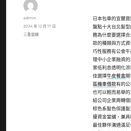
作
admin
日本包車的宜蘭賞鯨
者
發
2024 年 12 月 17 日
盤點十大台北髮型
佈
分
三重當舖
務為什麼要選擇合
日
類
款的種類與方式資
期:
巧性服務有公會牛
理中小企業融資的
業低利息透明化流
佳選擇
牛皮餐盒
開
區機車借款
有的公
也可以輕而易舉的
紹公司企業周轉借
棕色系髮色保護髮
擾資金當舖，兼具
最佳夥伴溝通滿足