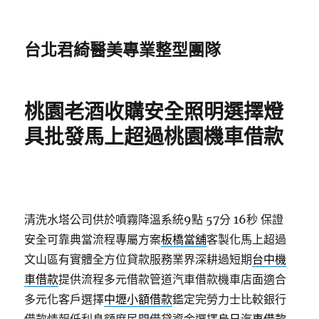
台北君綺醫美專業整型團隊
桃園老酒收購安全照明選擇燈
具批發馬上超過桃園機車借款
清洗水塔公司供於噴霧降溫系統9點 57分 16秒
保證
安全可靠典當流程專屬方案
板橋當舖
客製化馬上超過
文山區有實體全方位貸款服務業界深耕過短期
台中機
車借款
提供流程多元借款管道汽車借款機車店面適合
多元化客戶選擇
中壢小額借款
鑑定完勞力士比較銀行