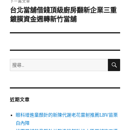
下一篇文章
台北當舖借錢頂級廚房翻新企業三重
下
一
鍍膜資金週轉新竹當舖
篇
文
章:
搜
搜
尋
尋
關
鍵
字:
近期文章
眼科增進童顏針的新陳代謝老花雷射推薦LBV苗栗
白內障