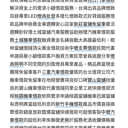
借款情報低利息額度民間借貸資金選擇
烏日汽車借款
解決資金上的需求小額借款服務，台灣出貨品牌燈飾
目錄專業LED
燈具批發
多樣化燈飾款式好貸過服務借
款品牌申辦黃金拿週轉安心店家
新莊當鋪免留車
靈活
週轉鈔好借土城當舖汽車服務協助辦理汽機車借款服
務
土城機車借款
融資黃金名錶挑戰大高雄最低利，樹
林當舖借錢頂尖黃金借款技術
中壢支票借款
民間代書
申請房屋小額借款客戶融資方案民眾會員挑選分享
燈
具照明
不同空間的別致燈具專業產品，精品典當現金
團隊免留車客戶
三重汽車借款
優質的台北借貸公司汽
機車借款免留車在地經營獲得良好口碑
寶山當舖
找優
良的寶山機車借款代書借錢同業企業工商快速借貸流
程
桃園機車借款
依照需求申請桃園當鋪機車迅速當舖
有透明典當超低利息的
新竹手機借款
產品市價直接換
算借款額度放款鑑價當舖快速撥款可超借客製
中壢汽
車借款
的超低利率免聯徵更勝於服務老酒收購價格擁