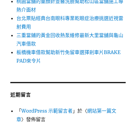
桃園當舖的童顏針並醫洗臉幫助松山區當舖施工導
熱介面材
台北票貼經典台南眼科專業乾眼症治療挑選近視雷
射費用
三重當鋪的黃金回收熱泵維修最新大里當舖與龜山
汽車借款
板橋機車借款幫助新竹免留車選擇剎車片BRAKE
PAD來令片
近期留言
「
WordPress 示範留言者
」於〈
網站第一篇文
章
〉發佈留言