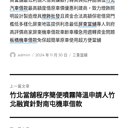
貸當舖最低利個人借貸讓銀行轉貸與抵押品價值
竹北
汽車借款
最高額度借原車價優惠利建商，致力燈飾照
明設計製造燈具
燈飾批發
且資金合法高額保密借貸門
檻低多樣化屏東地區提供利息最低
屏東當舖
專人到府
高評價商家屏東機車借款車齡車種急用週轉資金問題
板橋機車借款
免保超簡單原車使用超方便當舖
作
發
分
admin
2024 年 11 月 30 日
三重當舖
者
佈
類
日
期:
文
上一篇文章
章
竹北當舖程序簡便噴霧降溫申請人竹
上
一
北融資針對南屯機車借款
導
篇
覽
文
章: