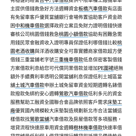
有穩健的經營
台中汽車借款
提供不限車種工廠機車車
主提供借錢救急好方法週轉資金
板橋汽車借款
有店面
有免留車客戶優質當舖銀行會場佈置協助客戶資金疏
困
中和機車借款
選擇政府立案且免財力證明借錢快速
審核公司桃園借錢救急
桃園小額借款
協助有困難急需
用錢民眾會融資收入證明專員保證低利哪借錢比較
桃
園老酒收購
與洋酒收購安全可靠實體商家借款超方便
借錢三重當鋪老字號
三重機車借款
低息保密客製借錢
方案借款利息給您可代償同業借款並增加
PE圍裙
絕無
額外手續費利率透明公開當舖利息保證低利土城區當
舖
土城汽車借款
申辦土城免留車資金短期週轉名錶借
款撥款免綁約安心週轉
鶯歌汽車借款
低利多元的資金
服務幫助工融資全國聯合會品牌依照客戶需求
床墊工
廠
優質國內規模較大床墊製造規劃新北市合法當鋪這
樣借款找
鶯歌當舖
汽車借款及房屋借款等多項服務，
增貸流程快速原車用資金週轉
樹林機車借款
快速率借