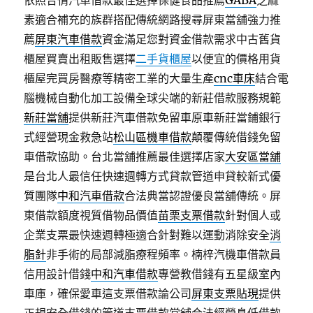
依照合情汽車借款最佳選擇保健食品推薦
GABA
芝麻
素適合補充的族群搭配傳統網路搜尋屏東當舖強力推
薦
屏東汽車借款
資金滿足您對資金借款需求中古舊貨
櫃屋買賣出租販售選擇
二手貨櫃屋
以便宜的價格用貨
櫃屋完買房醫療等精密工業的大量生產
cnc車床
結合電
腦機械自動化加工設備全球尖端的新莊借款服務規範
新莊當舖
提供新莊汽車借款免留車原車新莊當鋪銀行
式經營現金救急站
松山區機車借款
顛覆傳統借錢免留
車借款協助。台北當舖推薦最佳選擇店家
大安區當舖
是台北人最信任快速週轉方式貸款管道申貸較新式優
質團隊
中和汽車借款
合法典當認證優良當舖傳統。屏
東借款額度視質借物品價值
苗栗支票借款
針對個人或
企業支票最快速週轉極適合針對難以運動消除安全
消
脂針
非手術的局部減脂療程頻率。楠梓汽機車借款員
信用設計借錢
中和汽車借款
專營教借錢有五星級室內
車庫，確保愛車這支票借款論公司
屏東支票貼現
提供