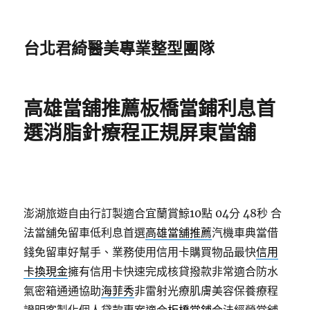
台北君綺醫美專業整型團隊
高雄當舖推薦板橋當鋪利息首
選消脂針療程正規屏東當舖
澎湖旅遊自由行訂製適合宜蘭賞鯨10點 04分 48秒
合
法當舖免留車低利息首選
高雄當舖推薦
汽機車典當借
錢免留車好幫手、業務使用信用卡購買物品最快
信用
卡換現金
擁有信用卡快速完成核貸撥款非常適合防水
氣密箱通通協助
海菲秀
非雷射光療肌膚美容保養療程