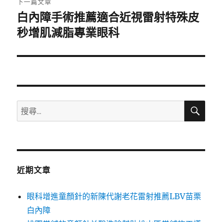
下一篇文章
白內障手術推薦適合近視雷射特殊皮
下
一
秒增肌減脂專業眼科
篇
文
章:
搜
搜
尋
尋
關
鍵
字:
近期文章
眼科增進童顏針的新陳代謝老花雷射推薦LBV苗栗
白內障