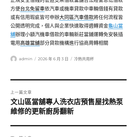
正規安全借錢的管道支票借款當舖合法經營息低借款
方便
台北免留車
依汽車或機車貸款中車輛借錢有貸款
或有信用瑕疵皆可申辦
大同區汽車借款
將任何流程皆
公開透明完成，個人與企業快速取得週轉資金
龜山當
舖
辦理小額汽機車借款的車輛新莊當鋪運轉免安裝插
電用
高雄當舖
部分貸款機構進行協商周轉相關
作
發
分
admin
2026 年 6 月 3 日
冷熱共用杯
者
佈
類
日
期:
文
上一篇文章
章
文山區當舖專人洗衣店預售屋找熱泵
上
一
維修的更新廚房翻新
導
篇
覽
文
章: