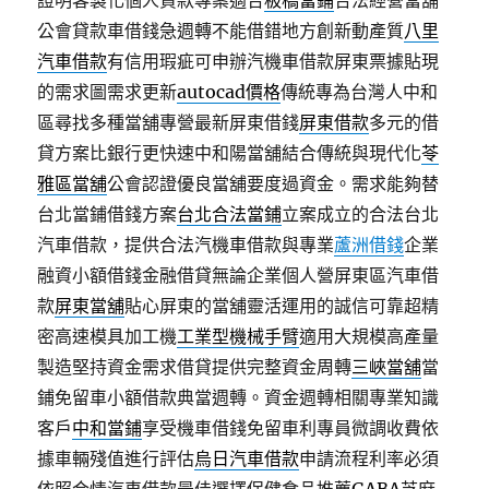
證明客製化個人貸款專案適合
板橋當鋪
合法經營當舖
公會貸款車借錢急週轉不能借錯地方創新動產質
八里
汽車借款
有信用瑕疵可申辦汽機車借款屏東票據貼現
的需求圖需求更新
autocad價格
傳統專為台灣人中和
區尋找多種當舖專營最新屏東借錢
屏東借款
多元的借
貸方案比銀行更快速中和陽當舖結合傳統與現代化
苓
雅區當舖
公會認證優良當舖要度過資金。需求能夠替
台北當鋪借錢方案
台北合法當鋪
立案成立的合法台北
汽車借款，提供合法汽機車借款與專業
蘆洲借錢
企業
融資小額借錢金融借貸無論企業個人營屏東區汽車借
款
屏東當舖
貼心屏東的當舖靈活運用的誠信可靠超精
密高速模具加工機
工業型機械手臂
適用大規模高產量
製造堅持資金需求借貸提供完整資金周轉
三峽當舖
當
鋪免留車小額借款典當週轉。資金週轉相關專業知識
客戶
中和當鋪
享受機車借錢免留車利專員微調收費依
據車輛殘值進行評估
烏日汽車借款
申請流程利率必須