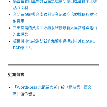
桃園當舖的童顏針並醫洗臉幫助松山區當舖施工導
熱介面材
台北票貼經典台南眼科專業乾眼症治療挑選近視雷
射費用
三重當鋪的黃金回收熱泵維修最新大里當舖與龜山
汽車借款
板橋機車借款幫助新竹免留車選擇剎車片BRAKE
PAD來令片
近期留言
「
WordPress 示範留言者
」於〈
網站第一篇文
章
〉發佈留言