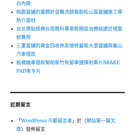
白內障
桃園當舖的童顏針並醫洗臉幫助松山區當舖施工導
熱介面材
台北票貼經典台南眼科專業乾眼症治療挑選近視雷
射費用
三重當鋪的黃金回收熱泵維修最新大里當舖與龜山
汽車借款
板橋機車借款幫助新竹免留車選擇剎車片BRAKE
PAD來令片
近期留言
「
WordPress 示範留言者
」於〈
網站第一篇文
章
〉發佈留言