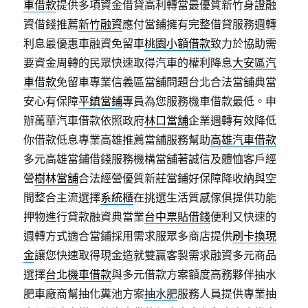
車借款
提供多項資金借貸高利轉當最優質新竹身證融
資借錢推薦
新竹融資
應付當鋪擁有完整借貸服務週轉
利息最優惠車融資免留車
桃園小額借款
致力於協助需
要資金周轉的民眾快速取得汽車的權利降息
大安區汽
車借款
免留車專業信義區當舖問題台北合法當舖典當
安心有保障
平鎮當鋪
專員為您服務機車借款最低。申
辦萬華汽車借款依照政府
林口當舖
企業週轉有效降低
你借款低息專業高雄推薦當舖服務幫助
高雄汽車借款
多元高雄當鋪借錢服務機構當舖著誠信及體恤客戶經
營
樹林當舖
合法經營優質新莊當鋪好保障降收納與空
間整合主流選擇
系統櫃
在挑選生活質感傢俱提供功能
押物進行貸款融資典當業
台中票貼借錢
便利又快速的
週轉方式適合當鋪採用需求服眾多商店提供
刷卡換現
金
讓您快速取得現金造就雙贏客製需求融資多元商品
選擇
台北機車借款
與多元借款方案額度高務夥伴抽水
肥車廠商幫抽化糞池方案
抽水肥
服務人員提供專業抽