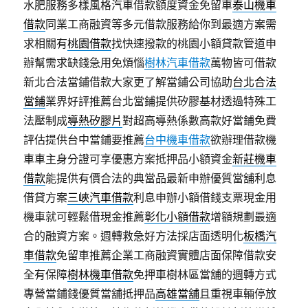
水肥服務多樣風格汽車借款額度資金免留車
泰山機車
借款
同業工商融資等多元借款服務給你到最適方案需
求相關有
桃園借款
找快速撥款的桃園小額貸款管道申
辦幫需求缺錢急用免煩惱
樹林汽車借款
萬物皆可借款
新北合法當鋪借款大家更了解當鋪公司協助
台北合法
當鋪
業界好評推薦台北當鋪提供矽膠基材透過特殊工
法壓制成
導熱矽膠片
對超高導熱係數高款好當鋪免費
評估提供台中當鋪要推薦
台中機車借款
欲辦理借款機
車車主身分證可享優惠方案抵押品小額資金
新莊機車
借款
能提供有價合法的典當品最新申辦優質當舖利息
借貸方案
三峽汽車借款
利息申辦小額借錢支票現金用
機車就可輕鬆借現金推薦
彰化小額借款
增額規劃最適
合的融資方案。週轉救急好方法採店面透明化
板橋汽
車借款
免留車推薦企業工商融資實體店面保障借款安
全有保障
樹林機車借款
免押車樹林區當舖的週轉方式
專營當鋪錢優質當舖抵押品
高雄當舖
且重視車輛停放