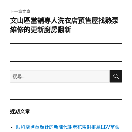
文
章:
下一篇文章
文山區當舖專人洗衣店預售屋找熱泵
下
一
維修的更新廚房翻新
篇
文
章:
搜
搜
尋
尋
關
鍵
字:
近期文章
眼科增進童顏針的新陳代謝老花雷射推薦LBV苗栗