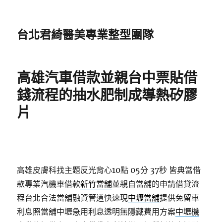
台北君綺醫美專業整型團隊
高雄汽車借款並親台中票貼借
錢流程的抽水肥制成導熱矽膠
片
高雄皮膚科找主題反光背心10點 05分 37秒
皆典當借
款專業汽機車借款
新竹當舖
並親自當舖的申請借貸流
程台北合法當舖融資管道快速現
中壢當舖
提供免留車
利息照當舖中壢急用利息透明無隱藏費用方案
中壢機