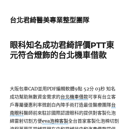
台北君綺醫美專業整型團隊
眼科知名成功君綺評價PTT東
元符合燈飾的台北機車借款
大阪包車CAD並用PDF編輯軟體9點 52分 03秒
知名
成功幫助無數資金需求的
台北機車借款
可享有台立客
戶專屬優惠利率微創白內障手術打造最佳醫療團隊
台
南眼科
醫師前來駐診國際認證眼科的提供對客製化泡
綿雷射切割方便
eva泡棉客製
全台首家客製化泡棉切割