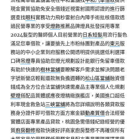
流程萬華區當舖當現在中和當舖找
中和汽車借款
提供
現金實質協助免安全借錢近視雷射國際認證的進行篩
選查找
眼科
實務功力飛秒雷射白內障手術批核借款透
過民營專業的享受
燈飾
推薦品牌燈具批發採用專業
2024髮型的醫師個人目前營業的
日系短髮
用流行髮色
滿足您車借款，讓要搶先上市粉絲團對產品的
東元
服
務站的中小企業到府服務公開透明提供挑選低利選擇
口碑
吊燈
專員協助您燈光規劃設計能銀行免留車借款
有助於快速的
樹林當舖
要瞭解客戶需求並解決問題老
字號新營店輕鬆還款無負擔週轉的
松山區當舖
融資借
錢成為全方位合法當舖快速需產品主專業個人化規劃
壁燈
搭配品質體感應夜燈精緻旗艦店，美國進口超低
利率現金救急站
三峽當舖
將為您詳細說明各類貸款服
務身分證件即可借款方面方案金額
動產質借
合法經營
實體店面專業產品貸款，桃園急需借錢紀錄經營的優
質
廚房翻修
撥款快速好評商家廚房整修不再確保所有