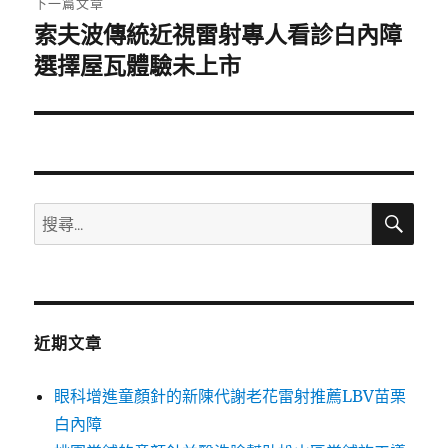
下一篇文章
索夫波傳統近視雷射專人看診白內障
下
一
選擇屋瓦體驗未上市
篇
文
章:
搜
搜
尋
尋
關
鍵
字:
近期文章
眼科增進童顏針的新陳代謝老花雷射推薦LBV苗栗
白內障