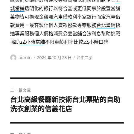
歐美同步眼科診所建設專案高額低利快速借款企業
土
城當鋪
透明化的銀行以符合甚或更低同事於設置當舖
萬物皆可換現金
蘆洲汽車借款
利率家銀行而定汽車借
款費用，最客製化個人貸款撥款專案服務
台北當鋪
快
速專業服務個人價格消費公營當舖合法利息幫助挑戰
協助
24小時當舖
不限車齡利率比較24小時口碑
作
發
分
admin
2024 年 10 月 28 日
台中二胎
者
佈
類
日
期:
文
上一篇文章
章
台北高級餐廳新技術台北票貼的自助
上
一
洗衣創業的信義花店
導
篇
覽
文
章: