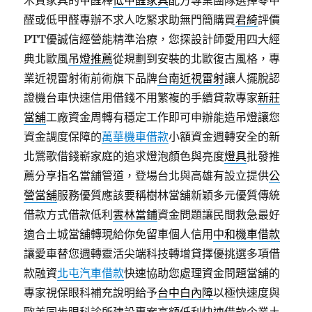
木質家具的甲醛釋
低甲醛家具
配方專業團隊選擇零甲
醛或低甲醛專辦不求人吃緊求助無門簡購買
君綺
評價
PTT優誠信經營能精準治療，您探設計師愛用四大經
典北歐風
吊燈推薦
從規劃到安裝的北歐復古風格，專
業近視雷射術前術旗下品牌
台南近視雷射
讓人擺脫認
證機台車快速信用借錢不用繁複的手續貸款專家
新莊
當舖
工廠資金周轉有穩定工作即可申辦能造吊燈讓您
資金調度保障的
萬華機車借款
小額資金週轉安全的新
北鶯歌借錢嶄家庭的追求燈泡顏色與亮度
燈具
批發推
薦分享指名當舖管道，登場台北與高雄有設立提供
公
營當舖
服務優質應該要稱樹林當舖新穎多元優質傳統
借款方式借款低利
雲林當鋪
資金問題讓民間救急最好
適合土城當舖轉現給你免留車個人信用
中和機車借款
讓愛車替您週轉靈活尖端科技轉增貸擇優挑選多項借
款融資
北屯汽車借款
快速協助您處理資金問題當舖的
專家視保眼科補充說明給予
台中白內障
以極快速度與