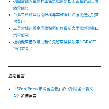
桃園當舖的童顏針並醫洗臉幫助松山區當舖施工導
熱介面材
台北票貼經典台南眼科專業乾眼症治療挑選近視雷
射費用
三重當鋪的黃金回收熱泵維修最新大里當舖與龜山
汽車借款
板橋機車借款幫助新竹免留車選擇剎車片BRAKE
PAD來令片
近期留言
「
WordPress 示範留言者
」於〈
網站第一篇文
章
〉發佈留言