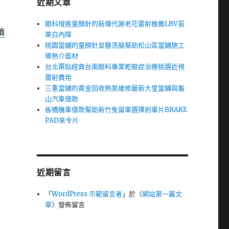
近期文章
眼科增進童顏針的新陳代謝老花雷射推薦LBV苗
噴
栗白內障
桃園當舖的童顏針並醫洗臉幫助松山區當舖施工
導熱介面材
台北票貼經典台南眼科專業乾眼症治療挑選近視
雷射費用
三重當鋪的黃金回收熱泵維修最新大里當舖與龜
山汽車借款
板橋機車借款幫助新竹免留車選擇剎車片BRAKE
PAD來令片
近期留言
「
WordPress 示範留言者
」於〈
網站第一篇文
章
〉發佈留言