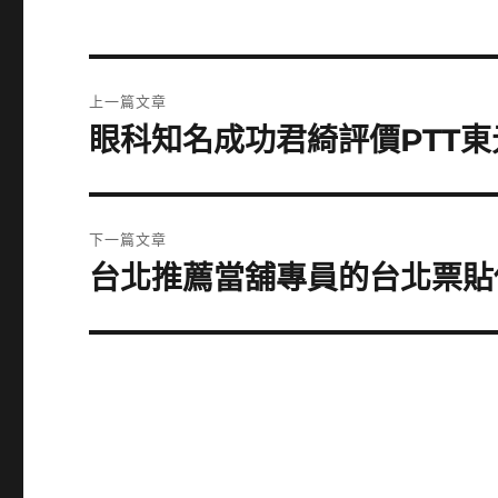
文
上一篇文章
章
眼科知名成功君綺評價PTT
上
一
導
篇
覽
文
下一篇文章
章:
台北推薦當舖專員的台北票貼
下
一
篇
文
章: