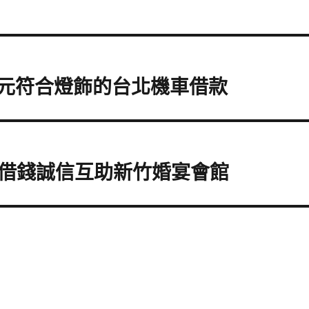
東元符合燈飾的台北機車借款
借錢誠信互助新竹婚宴會館