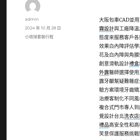
作
admin
大阪包車CAD並用P
者
發
2024 年 10 月 28 日
霧設計
與工廠降溫
佈
分
小琉球套裝行程
態度來服務客戶各
日
類
效果白內障評估學
期:
花及白內障與角膜
創意滑軌設計
禮盒
外露
醫師選擇使用
露牙齦幫疑難雜症
驗方案環境牙齒矯
治療客制化不同風
複合式門市專人到
覺設計台北
洗衣店
禮品
高安全性和高
笑意保護服務挑戰