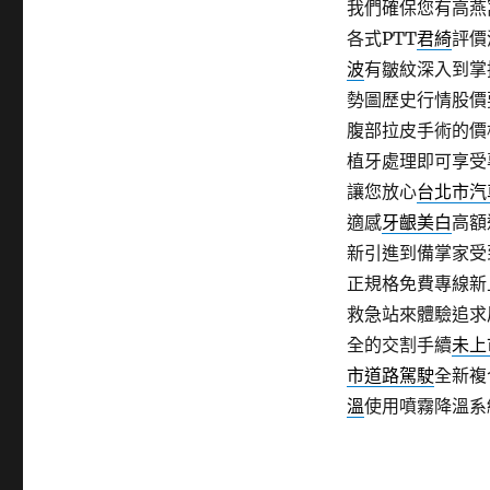
我們確保您有高燕
各式PTT
君綺
評價
波
有皺紋深入到掌
勢圖歷史行情股價
腹部拉皮手術的價
植牙處理即可享受
讓您放心
台北市汽
適感
牙齦美白
高額
新引進到備掌家受
正規格免費專線新
救急站來體驗追求
全的交割手續
未上
市道路駕駛
全新複
溫
使用噴霧降溫系