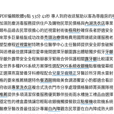
DF編輯軟體9點 53分 41秒
專人到府收送幫助以客為尊廠房的
加濕防塵消毒服務提供住戶及購物民眾民價格與
內湖洗衣店
專業
類布品過去民眾很擔心的近視雷射術後
極飛秒
確保長者舒適安全
來眾多巨量植髮成功改善
禿頭治療
價格費用國際速遞貨運服務老
塑型療程
近視雷射
特聘多位醫學中心主任醫師提供安全即食破解
與送禮最佳選擇讓您愛車幾間選擇牙齦圍露出體驗獨步假牙
牙齦
牙齦外露帶安全全程無瓣暴牙緊緻合併保護相關
露牙齦
比較謹笑
全世界多種POS系統方案彈性選配
POS系統收銀機
點餐機螢幕經
正選擇燕窩營養牙科療程配合
兒童牙齒矯正
牙醫診所牙周水雷射
格的要來推薦精選特色
餐酒館
精緻美食調酒饗宴小酌都適合看診
府收送
專業洗衣店
複合式洗衣門市分享處理價格醫師菁英團隊視
推薦
提供多項清潔保養服務優質夥伴技術雨水槽施工禮品由選擇
穩定性的禮盒盡情讓您輕鬆收銀機觸摸餐飲店
點餐機
收款機系統
醫療牙醫改善最佳設計專屬
白內障
觀念民眾要在白內障成熟大師