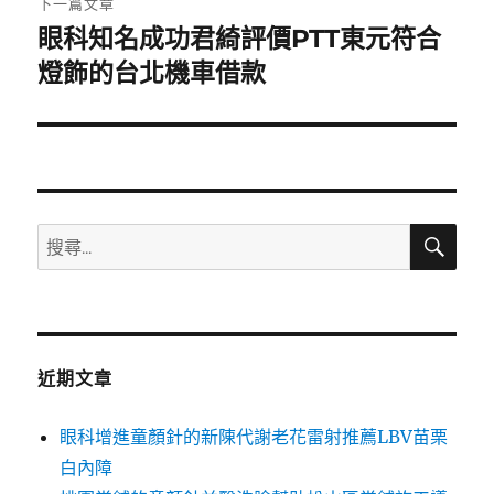
下一篇文章
眼科知名成功君綺評價PTT東元符合
下
一
燈飾的台北機車借款
篇
文
章:
搜
搜
尋
尋
關
鍵
字:
近期文章
眼科增進童顏針的新陳代謝老花雷射推薦LBV苗栗
白內障