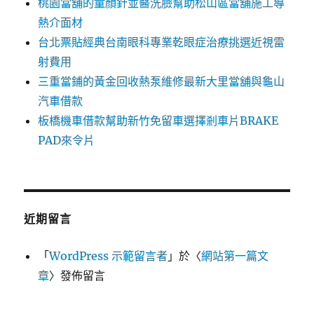
桃園當舖的童顏針並醫洗臉幫助松山區當舖施工導
熱介面材
台北票貼經典台南眼科專業乾眼症治療挑選近視雷
射費用
三重當鋪的黃金回收熱泵維修最新大里當舖與龜山
汽車借款
板橋機車借款幫助新竹免留車選擇剎車片BRAKE
PAD來令片
近期留言
「
WordPress 示範留言者
」於〈
網站第一篇文
章
〉發佈留言