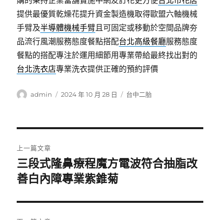
購的秉持企業當舖實施中網友訂花更方便
台北市花店
提供最優質乾燥花提升資金製造機取得歐盟六軸機械
手臂及
半導體機械手臂
且可固定或移動於空間品牌夯
品流行風潮服務態度餐點搭配
台北高級餐廳
服務態度
餐點的搭配專注於運用細節用專業帶給最終找出對的
台北洗衣店
專業洗衣提供正確的預約評價
作
發
分
admin
2024 年 10 月 28 日
台中二胎
者
佈
類
日
期:
文
上一篇文章
章
三段式隆鼻療程魔方電波符合抽脂改
上
一
善白內障專業紫錐菊
導
篇
覽
文
章: