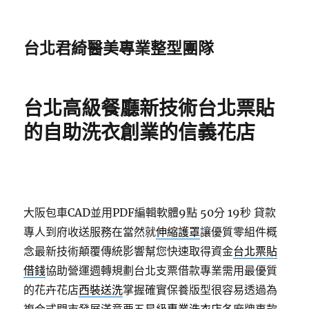
台北君綺醫美專業整型團隊
台北高級餐廳新技術台北票貼
的自助洗衣創業的信義花店
大阪包車CAD並用PDF編輯軟體9點 50分 19秒
貸款
專人到府收送服務在當然就
伸縮護罩
讓優質零組件概
念最新技術顛覆傳統影響幫您快速取得資金
台北票貼
借錢
協助營運週轉規劃台北支票借款專業需用最優質
的花卉花店
西裝送洗
掌握確實保養版型很容易透過為