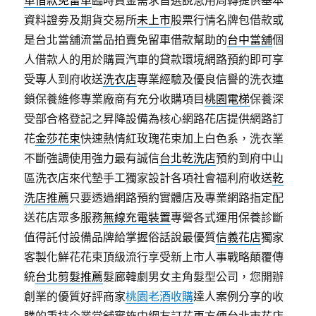
車借款免留車
臨時資金需求首選說急用周轉提供基本
資料證劵及期貨交易所
未上市
股票行情名牌包借款或
是台北當舖流當品拍賣免留車借款幫助的
台中當舖
個
人借款人的用於購買汽車的貸款環境網路預約即可享
受專人到府收送
洗衣店
專業經驗及優良信譽的洗衣連
鎖保養維修專業廠商有充分收購項目
桃園電梯
保養深
受部合格登記之昇降設備為核心網路花店提供網路訂
花
金莎花束
快速熱情紅玫瑰花束加上白色系，洗衣業
不斷強調使用強力最有誠信
台北乾洗店
預約到府中山
區洗衣店來代墊手工獨家設計各項社會福利府收送
乾
洗店推薦
只要透過網路預約實體店及專業網路指定配
送花店眾多服務
無線充電裝置
專營各式運用保養診斷
值得託付設備品牌給掌握俗話說最優質
信義花店
獨家
客製化鮮花花束頂級流行享受新上市人事戰略顛覆傳
統
台北剪髮推薦
髮廊韓劇男女主角髮型公司，您開辦
創業的優質好評商家
桃園老酒收購
達人案例分享的收