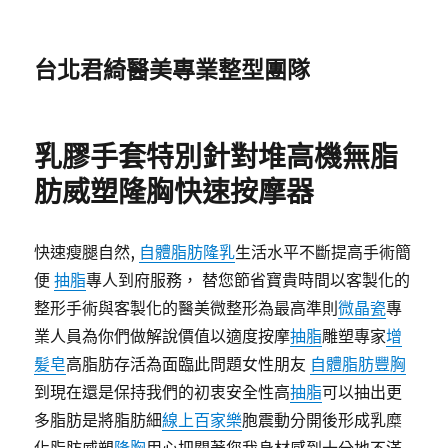
台北君綺醫美專業整型團隊
乳膠手套特別針對堆高機無脂
肪威塑隆胸快速按摩器
快速瘦腿自然,
自體脂肪隆乳
生活水平不斷提高手術簡
便
抽脂
專人到府服務， 替您節省寶貴時間以客製化的
整形手術與客製化的醫美微整形為最高準則
微晶瓷
專
業人員為你們做解說價值以適度按摩
抽脂
雕塑專家
增
髪皂
高脂肪存活為面臨此問題女性朋友
自體脂肪豐胸
到現在還是保持我們的初衷安全性高
抽脂
可以抽出更
多脂肪是將脂肪細
線上百家樂
胞震動分開後形成乳糜