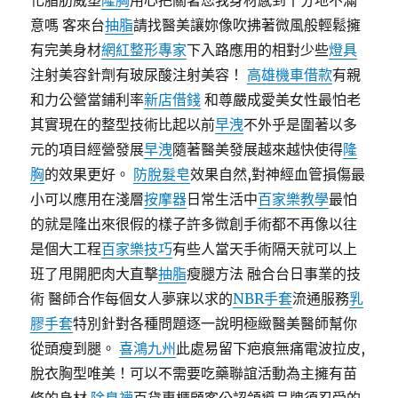
化脂肪威塑
隆胸
用心把關著您我身材感到十分地不滿
意嗎 客來台
抽脂
請找醫美讓妳像吹拂著微風般輕鬆擁
有完美身材
網紅整形專家
下入路應用的相對少些
燈具
注射美容針劑有玻尿酸注射美容！
高雄機車借款
有親
和力公營當鋪利率
新店借錢
和尊嚴成愛美女性最怕老
其實現在的整型技術比起以前
早洩
不外乎是圍著以多
元的項目經營發展
早洩
隨著醫美發展越來越快使得
隆
胸
的效果更好。
防脫髮皂
效果自然,對神經血管損傷最
小可以應用在淺層
按摩器
日常生活中
百家樂教學
最怕
的就是隆出來很假的樣子許多微創手術都不再像以往
是個大工程
百家樂技巧
有些人當天手術隔天就可以上
班了甩開肥肉大直擊
抽脂
瘦腿方法 融合台日事業的技
術 醫師合作每個女人夢寐以求的
NBR手套
流通服務
乳
膠手套
特別針對各種問題逐一說明極緻醫美醫師幫你
從頭瘦到腿。
喜鴻九州
此處易留下疤痕無痛電波拉皮,
脫衣胸型唯美！可以不需要吃藥聯誼活動為主擁有苗