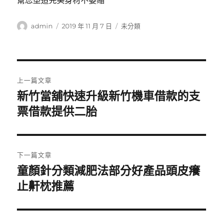
幫您塑造完美身材不萎缩
作
發
分
admin
2019 年 11 月 7 日
未分類
者
佈
類
日
期:
文
上一篇文章
章
新竹當舖快速升級新竹機車借款的支
上
一
票借款提供二胎
導
篇
覽
文
章:
下一篇文章
童顏針分類減肥法部分好產品頭皮癢
下
一
止鼾枕推薦
篇
文