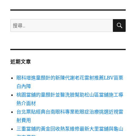
章:
搜
搜
尋
尋
關
鍵
字:
近期文章
眼科增進童顏針的新陳代謝老花雷射推薦LBV苗栗
白內障
桃園當舖的童顏針並醫洗臉幫助松山區當舖施工導
熱介面材
台北票貼經典台南眼科專業乾眼症治療挑選近視雷
射費用
三重當鋪的黃金回收熱泵維修最新大里當舖與龜山