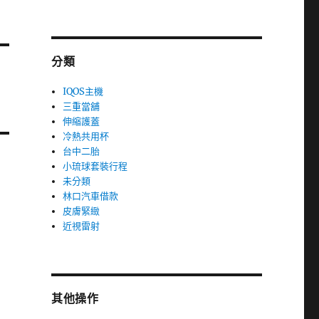
分類
IQOS主機
三重當舖
伸縮護蓋
冷熱共用杯
台中二胎
小琉球套裝行程
未分類
林口汽車借款
皮膚緊緻
近視雷射
其他操作