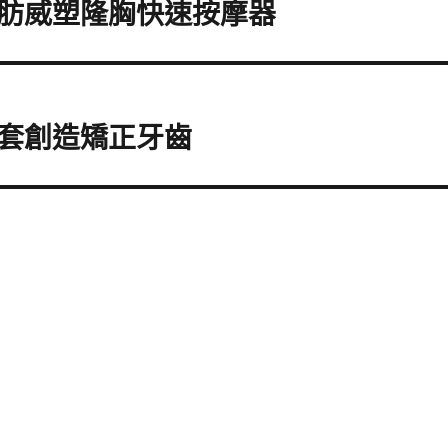
肪威塑隆胸快速按摩器
套創造矯正牙齒