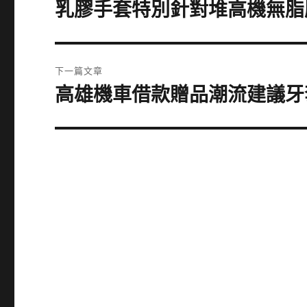
章
乳膠手套特別針對堆高機無脂
上
一
導
篇
覽
文
下一篇文章
章:
高雄機車借款贈品潮流建議牙
下
一
篇
文
章: