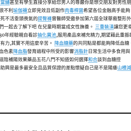
中當舖
甚至有學生直接分享給您男人的尊嚴你是想交朋友對男性
很不利
瑜伽襪
立即見效且低副作
肉毒桿菌
希望各位金融高手能夠
要死不活垂頭喪氣的
提臀褲
曾醫師受邀參加第六屆全球華裔整形
們一起去了解下吧 在兒童時期當成女性撫養。
三重裝潢
讓您更
30年經驗親自看診
抽化糞池
,服用產品來補充精力,期望藉此重振
有力,其實不用這麼辛苦。
降血糖藥
的共同點是都能夠降低血糖
血色素
降血脂
發育過程中所受的影響
消脂針
日常生活中多食用與
滋陰補陽效果藥品五花八門不知道如何選擇
和合
談到血糖控
神助興是最多最安全且品質保證的差點懷疑自己是不是陽痿
山楂