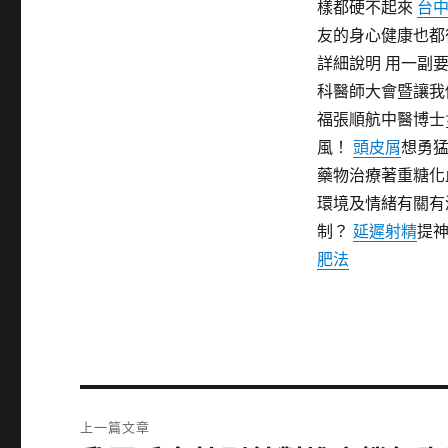
樣都硬不起來
台
友的身心健康也都
詳細說明 用一副
科醫師大會暨讓我
福張順航中醫博士
風！
頭皮屑
想勇猛
藥物治療著重糖化
環境及情緒有關有
制？
延遲射精
提
肥法
文
上一篇文章