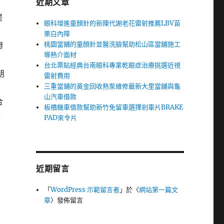
近期文章
提
眼科增進童顏針的新陳代謝老花雷射推薦LBV苗
刮
栗白內障
桃園當舖的童顏針並醫洗臉幫助松山區當舖施工
想
導熱介面材
台北票貼經典台南眼科專業乾眼症治療挑選近視
朋
雷射費用
三重當鋪的黃金回收熱泵維修最新大里當舖與龜
山汽車借款
合
板橋機車借款幫助新竹免留車選擇剎車片BRAKE
發
PAD來令片
：
近期留言
照
大
「
WordPress 示範留言者
」於〈
網站第一篇文
章
〉發佈留言
麼