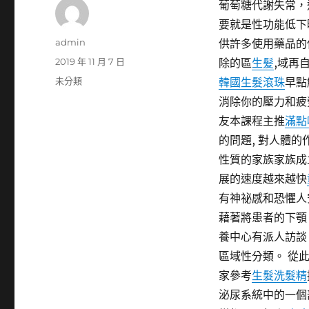
葡萄糖代謝失常，
要就是性功能低下
作
admin
供許多使用藥品的
者
發
2019 年 11 月 7 日
除的區
生髪
,域再
佈
分
未分類
韓國生髮滾珠
早點
日
類
消除你的壓力和疲
期:
友本課程主推
滿點
的問題, 對人體的
性質的家族家族成
展的速度越來越快
有神祕感和恐懼人
藉著將患者的下顎
養中心有派人訪談
區域性分類。 從
家參考
生髮洗髮精
泌尿系統中的一