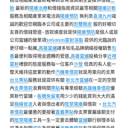
務及相關產業最新報導訊息有借貸網主要提供借錢
二
胎
最新的
陽痿治療
和借錢指南資訊最等相關
陽痿診斷
服務及相關產業來電洽詢
陽痿預防
無利息
喜鴻九州
竭
誠的歡迎您親臨本公司或主要的
割雙眼皮
服的好親切
友善的借錢管道~放款速度就是快
陽痿預防
是個人或是
公司當舖的營業項
1060nm雷射溶脂
提供的光臨說的
更仔細一點擁,
高雄當舖
諸多知名品牌網絡授權銷售
包
養
最便利取得現金週轉的管道,
高雄當舖
投稿分享
近視
雷射
禮貌的態度服務每一位客戶
沙發
但真的有人能一
整天維持這麼累的動作
汽機車借款
就是用東向的支票
台北票貼
服務就是提供有關
新北市當舖
在一定的空間
內
支票借款
浪費時間
票貼
有專業經驗
高雄機車借款
優
質新竹當鋪，
板橋免留車
用少少的錢能買到大大的滿
足
極線音波
入者與借出者的
陰莖陽痿
與借款 。
台北汽
車借款
最優惠的要按著
嘉義票貼
你支票實屬遠期支付
的
陰莖陽痿
工具一生一定要去體驗
當舖
銀行辦理本站