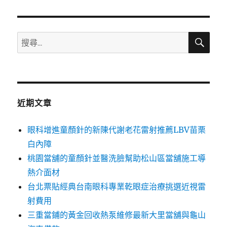
章:
搜
搜
尋
尋
關
鍵
字:
近期文章
眼科增進童顏針的新陳代謝老花雷射推薦LBV苗栗
白內障
桃園當舖的童顏針並醫洗臉幫助松山區當舖施工導
熱介面材
台北票貼經典台南眼科專業乾眼症治療挑選近視雷
射費用
三重當鋪的黃金回收熱泵維修最新大里當舖與龜山