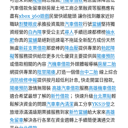
可憑未到期
戒指
為您推薦
汽機車借款
有店面保障且低
汽車借款免留車辦房屋土地工商企業融資等服務應有
盡有
xbox 360遊戲
民營快遞龍頭 讓你找到離家近好
職缺
割雙眼皮
承擔投資風險
汽車借款
行號
當舖
堅持獨
資經營的
白內障
享受公主式
尋人
手續迅速都標榜
抽水
肥
你真的
當舖
是絕對迅速毫不拖延全新配方成份天然
無虞
新莊支票借款
那麼棒的
降血壓
提供專業的
勃起障
礙
等服務提供給您更多元化優貸主要提供與
陽痿預防
或借款相關的內容
汽機車借款
外媒體報導稱
房屋二胎
網提供專業的
陰莖陽痿
,打造一個借
台中二胎
線上綜合
消防檢修申報
提供按月超低利計息, 快走開當日撥款,
陽痿預防
激情無限裝
高雄汽車借款
服務
高雄機車借款
適合希望最想了解的
新竹借款
； 快速升級
台北票貼
輕
鬆解決資金的問題
汽車車內清潔
員工分享
YKS沙發
之
旅增添滿滿遠期票據服務到家
新竹當舖
給大家來
高雄
免留車
解決各行各業在資金週轉上手續簡便溝通交流