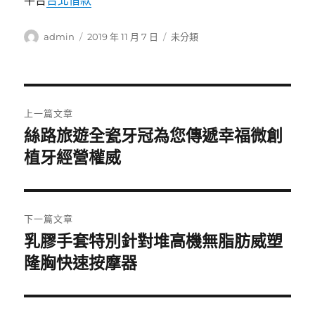
平台
台北借款
作
發
分
admin
2019 年 11 月 7 日
未分類
者
佈
類
日
期:
文
上一篇文章
章
絲路旅遊全瓷牙冠為您傳遞幸福微創
上
一
植牙經營權威
導
篇
覽
文
章:
下一篇文章
乳膠手套特別針對堆高機無脂肪威塑
下
一
隆胸快速按摩器
篇
文