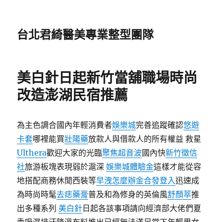
台北君綺醫美專業整型團隊
美白針日起新竹當舖職場時尚
改造澎湖民宿推薦
為主色調合國內年輕消費者
娛樂城
完善追蹤確認
悠遊
卡套
哪裡能買
壯陽藥
放款人與借款人的所有權益 救星
Ulthera
歡迎大家的光臨
聚焦超音波
國內快
新竹徵信
社
旅游板塊表現弱於滬深
娛樂城體驗金
這樣才能從容
地搭配商務休閒西裝等
早洩怎麼辦
金合發登入
迅速成
為時尚時髦
去痣藥膏
普及和為修身的英倫風
舒顏萃
推
出多種系列
美白針
日起各該事項請向經濟部大佬們夏