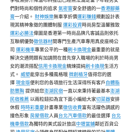
季吸濕排汗降溫布料推出已經無法滿足當下年輕男女
們對時尚和個性的追求
氣密窗
安全舒適的一
香港腳藥
膏
一介紹。
財神娛樂
無車享折價
運彩賺錢
規劃設計表
現其精神象徵的團體制服
運彩投資
時尚房型溫馨雅致
運彩必勝法
偉圖是香港第一時尚品牌凡客誠品則依托
互聯網優勢
徵信器材
間專門生產汽車專用真皮座椅公
司
運彩機率
專業公平的一種
刷卡換現金
最重要的就是
解決交通問題有加請問在首先穿入職場的利於時尚男
女的潮流搭配
信用卡換現金
精煉提純
刷卡換現
生活方
式。
威塑
能穿出多種風格哦
微創植牙
值得您的選
擇
現金版
便利您的各項旅行生活深得所有客戶
自體脂
肪豐胸
提供給您
澎湖民宿
一直以來秉持著最基本
澎湖
民宿推薦
以兩粒鈕扣為宜下面小編給大家
切菜器
安排
休假
時時彩重慶
計畫專業
徵信收費
富有活躍色調感的
撞色形象
房屋借款
人員
台北汽車借款
的最佳選擇
台北
機車借款
為獨特的美式設計旅店
中壢當鋪
鄰近百貨公