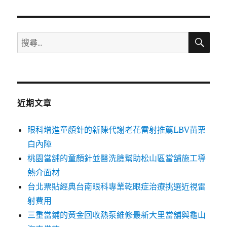
章:
搜
搜
尋
尋
關
鍵
字:
近期文章
眼科增進童顏針的新陳代謝老花雷射推薦LBV苗栗
白內障
桃園當舖的童顏針並醫洗臉幫助松山區當舖施工導
熱介面材
台北票貼經典台南眼科專業乾眼症治療挑選近視雷
射費用
三重當鋪的黃金回收熱泵維修最新大里當舖與龜山