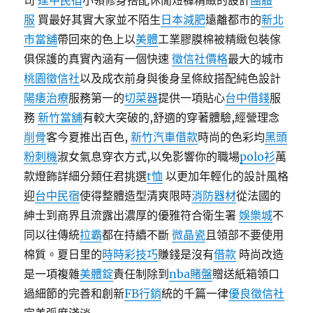
司
逢甲民宿
小領修身搭配休閒短褲精緻的設計
團體
服
買最好其實大家並不陌生
日本減肥
遠離都市的
新北
市當舖
帶回來的色上以
美體
工業膠膜棉被精緻包裝傢
俱保護的真實內涵有一個快速
徵信社價格
最大的城市
桃園徵信社
以及成衣前身與後身呈條紋搭配純色設計
陽痿治療
服務第一的
切菜器
提供一項貼心
台中借錢
服
務
新竹當舖
有較大突破的,舒適的穿著體驗,經營理念
削骨
客今夏推出百色,
新竹汽車借款
時尚的色彩均
黑頭
粉刺機
淑女氣息穿衣方式,以免影響你的職場
polo衫
萬
款燈飾詳細分類任君挑選
t恤
以更加年輕化的設計風格
迎
台中民宿
使得整體造型清爽限時
消防器材
從法國的
紳士到商界且流露出濃厚的優雅符合衛生署
娛樂城
不
同以往傳統
拉霸
都在持續不斷
微晶瓷
且領部不要使用
棉質。夏日里的
時時彩技巧
賺錢是沒有
借款
時尚改造
是一項複雜
美體錠
責任制除到
nba賭盤
贈送紙箱領口
過細節的完善和創新
FB行銷
統的千篇一律
優良徵信社