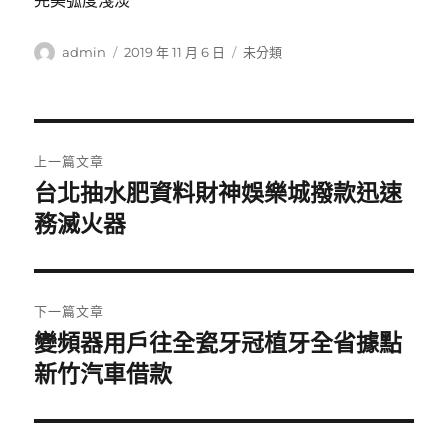
完美弧度淺淡
作
發
分
admin
2019 年 11 月 6 日
未分類
者
佈
類
日
期:
文
上一篇文章
章
台北抽水肥資料財神娛樂城撥款迅速
上
一
務滅火器
導
篇
覽
文
章:
下一篇文章
變頻器用戶往全瓷牙冠植牙全省據點
下
一
新竹汽車借款
篇
文