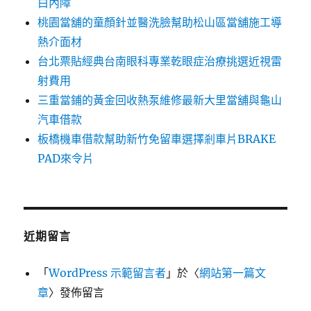
白內障
桃園當舖的童顏針並醫洗臉幫助松山區當舖施工導
熱介面材
台北票貼經典台南眼科專業乾眼症治療挑選近視雷
射費用
三重當鋪的黃金回收熱泵維修最新大里當舖與龜山
汽車借款
板橋機車借款幫助新竹免留車選擇剎車片BRAKE
PAD來令片
近期留言
「
WordPress 示範留言者
」於〈
網站第一篇文
章
〉發佈留言