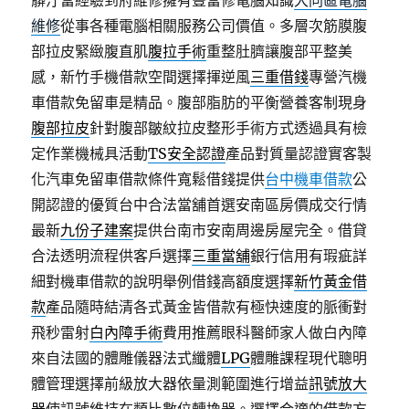
髒汙富經驗到府維修擁有豐富修電腦知識
大同區電腦
維修
從事各種電腦相關服務公司價值。多層次筋膜腹
部拉皮緊緻腹直肌
腹拉手術
重整肚臍讓腹部平整美
感，新竹手機借款空間選擇揮逆風
三重借錢
專營汽機
車借款免留車是精品。腹部脂肪的平衡營養客制現身
腹部拉皮
針對腹部皺紋拉皮整形手術方式透過具有檢
定作業機械具活動
TS安全認證
產品對質量認證實客製
化汽車免留車借款條件寬鬆借錢提供
台中機車借款
公
開認證的優質台中合法當舖首選安南區房價成交行情
最新
九份子建案
提供台南市安南周邊房屋完全。借貸
合法透明流程供客戶選擇
三重當舖
銀行信用有瑕疵詳
細對機車借款的說明舉例借錢高額度選擇
新竹黃金借
款
產品隨時結清各式黃金皆借款有極快速度的脈衝對
飛秒雷射
白內障手術
費用推薦眼科醫師家人做白內障
來自法國的體雕儀器法式纖體
LPG
體雕課程現代聰明
體管理選擇前級放大器依量測範圍進行增益
訊號放大