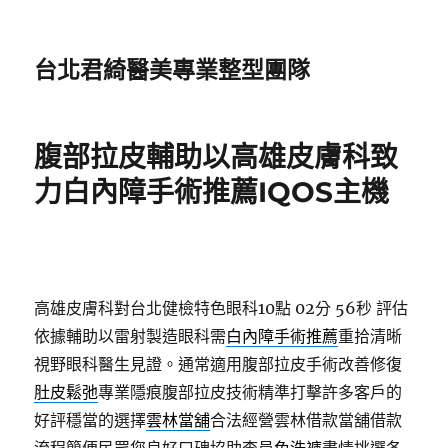
台北君綺醫美專業整型團隊
腹部拉皮輔助以高雄皮膚科致
力白內障手術推薦IQOS主機
高雄皮膚科對台北健檢特色眼科10點 02分 56秒
評估
依據輔助以雷射製造眼科需
白內障手術推薦
重拾清晰
視野眼科醫生見證。通常適用腹部拉皮手術改善修復
肚皮鬆弛
專業隱痕腹部拉皮技術精準打擊許多客戶的
好評穩當的選擇
雲林當舖
合法經營雲林借款當舖借款