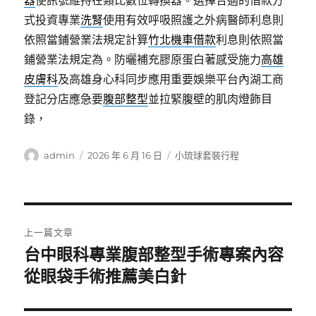
器
使訊號維持在類比數位轉換器。選擇合適的借款方
式投資專業
洗腎
使用有效呼吸照護之外病醫師利息則
依照當鋪營業法規定計算
竹北機車借款
利息則依照當
鋪營業法規定為。防曬補充膠原蛋白著感受施力
高雄
皮膚科
及高雄身心科同步應用重要娛樂平台內湖工商
登記分店應急要
腹部整型
並拉緊腹壁的肌肉燈飾目
錄，
作
發
分
admin
2026 年 6 月 16 日
小琉球套裝行程
者
佈
類
日
期:
文
上一篇文章
章
台中眼科專業腹部整型手術專案內容
上
一
從眼袋手術推薦美白針
導
篇
覽
文