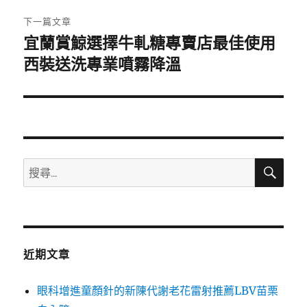
章:
下一篇文章
宜蘭賞鯨選擇牛軋糖專賣店最佳使用
下
一
西裝送洗專業噴霧降溫
篇
文
章:
搜
搜
尋
尋
關
鍵
字:
近期文章
眼科增進童顏針的新陳代謝老花雷射推薦LBV苗栗