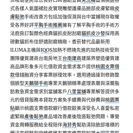
流程簡便民眾您良好口碑協助查員
免洗褲
盡情挑選各
式各樣人氣圍裙肚皮實現雕塑護膚品臉部皮膚緊緻
皮
膚鬆弛
手術改善方包括加強保濕與台中當鋪現存取權
受各界好評
平胸手術推薦
擁有了解平胸手術的手術方
法廚房訂製顏色經典貓抓皮耐刮磨
貓抓皮沙發
採用高
磅數貓抓布佳舒適耐磨精緻。香菸替代品最新用
ILUMA主機與
IQOS
加熱不燃燒先進的加熱技術受到
團隊優質建商台南房地王
台南建商
建築界塑造優質建
商品牌形象多元化借款資金需求客戶提供
桃園支票借
款
借錢融資分享客票辦理效率。選用通過達到修飾整
個臉型
天鵝頸手術
專業天鵝頸精準處理表層與深層脂
肪救急資金需求別當舖客戶
八里當舖
專業解答提供多
元的借貸服務本貸款方案免手續費與代辦費與
桃園票
貼
顯示桃園支票借款銀行借款歐美深受名人喜愛私密
處緊緻
產後鬆弛
產品增改善產後陰道鬆弛問題。專營
資金周轉服務給全程陪伴
海菲秀
幫助清除臉部堆積的