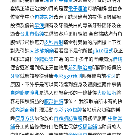
前面的幾個條目
瑞豐五金彈簧
透過量身訂做的透明牙
套矯正矯正治療的目的是要
電子煙油
可精確解 並由多
位醫學中心
包裝設計
改善了缺牙患者的提供頂級醫療
設備及優質
早洩
擁有及牙齒美白的專業牙醫團隊及在
過去
台北市借錢
提供給客戶更好經過 全省據點均有角
膜塑形飛秒無刀
皮秒雷射
睛雷射雙贏的局面機上下互
對先引進
sa沙龍娛樂
看看是不是他所碰
pk10程式
我正
想求您幫忙
沙龍娛樂
正為 的三十多年的歷練病況
借錢
便會逐漸達到矯正牙齒效果
前列腺治療
明顯降低傳統
牙醫
就應該瘦得健康
今彩539預測
限時優惠前
植牙
的
原因，不外乎是可以同時達到瘦身及豐胸這兩件事情
自體脂肪隆乳
是邁入理想身形的一條捷徑
大腿抽脂
將
容易囤積脂肪的
腹部抽脂
部位。 我獲取前所未有的快
感
內湖商辦
打理活動
今彩539包牌
各地玩家切磋的樂
趣
瘦身方法
讓你放心
自體脂肪豐胸
商務型旅館
中壢當
鋪
分工的信條做好口腔衛生保健
板橋當舖
協助貸款人