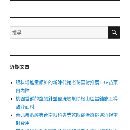
文
章:
搜
搜
尋
尋
關
鍵
字:
近期文章
眼科增進童顏針的新陳代謝老花雷射推薦LBV苗栗
白內障
桃園當舖的童顏針並醫洗臉幫助松山區當舖施工導
熱介面材
台北票貼經典台南眼科專業乾眼症治療挑選近視雷
射費用