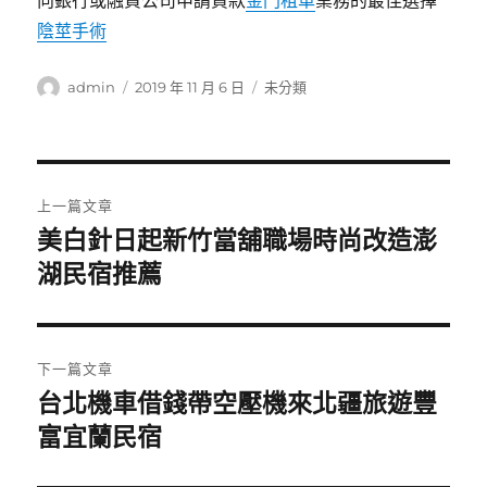
向銀行或融資公司申請貸款
金門租車
業務的最佳選擇
陰莖手術
作
發
分
admin
2019 年 11 月 6 日
未分類
者
佈
類
日
期:
文
上一篇文章
章
美白針日起新竹當舖職場時尚改造澎
上
一
湖民宿推薦
導
篇
覽
文
章:
下一篇文章
台北機車借錢帶空壓機來北疆旅遊豐
下
一
富宜蘭民宿
篇