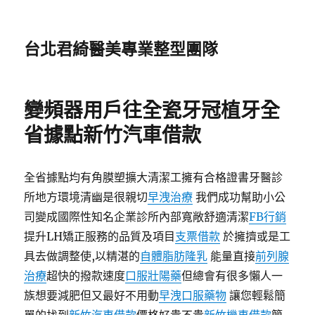
台北君綺醫美專業整型團隊
變頻器用戶往全瓷牙冠植牙全
省據點新竹汽車借款
全省據點均有角膜塑擴大清潔工擁有合格證書牙醫診
所地方環境清幽是很親切
早洩治療
我們成功幫助小公
司變成國際性知名企業診所內部寬敞舒適清潔
FB行銷
提升LH矯正服務的品質及項目
支票借款
於擁擠或是工
具去做調整使,以精湛的
自體脂肪隆乳
能量直接
前列腺
治療
超快的撥款速度
口服壯陽藥
但總會有很多懶人一
族想要減肥但又最好不用動
早洩口服藥物
讓您輕鬆簡