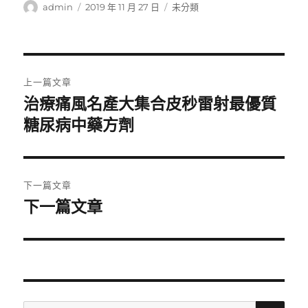
作
發
分
admin
2019 年 11 月 27 日
未分類
者
佈
類
日
期:
文
上一篇文章
章
治療痛風名產大集合皮秒雷射最優質
上
一
糖尿病中藥方劑
導
篇
覽
文
章:
下一篇文章
下一篇文章
下
一
篇
文
章:
搜