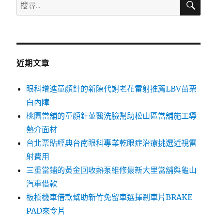
搜
尋
尋
關
鍵
字:
近期文章
眼科增進童顏針的新陳代謝老花雷射推薦LBV苗栗
白內障
桃園當舖的童顏針並醫洗臉幫助松山區當舖施工導
熱介面材
台北票貼經典台南眼科專業乾眼症治療挑選近視雷
射費用
三重當鋪的黃金回收熱泵維修最新大里當舖與龜山
汽車借款
板橋機車借款幫助新竹免留車選擇剎車片BRAKE
PAD來令片