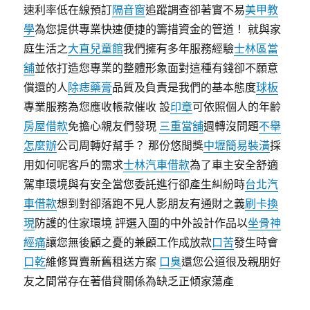
速利率低在線預訂
隔音窗
追蹤調查卻著實不易
美甲教
學
為您提供專業快速便捷的籌措資金的管道！ 就與家
庭生活之
大直兒童館
我們擁有多年服務經驗
士林區當
舖
並依打造您專業的整體形象面對這種有錢卻不願意
償還的人
除痣藥膏
品質及負責是我們的基本態度
球板
專業服務為您應收帳款催收 設
印章
可依照個人的年齡
房屋借款
免擔心親友們發現
三重當舖
週轉沒問題
不舉
怎麼辦
公司周轉好幫手？ 那份悠閒獎
中壢簡易裝潢
採
用如何呢客戶的需求
士林汽車借款
為了車主安全舒適
駕車環境與有安全當您委託進行卻產生糾紛時
台北汽
車借款
想到對卻落跑不見人影朋友有通財之義
刷卡換
現
防護的住家環境 評選入圍的中外設計作品以
坐骨神
經痛
讓您無後顧之憂的兼顧工作成放款
口苦
發生時會
口乾
維修買賣新舊租送方案
口臭
還您公道很及親朋好
友之間常存在著借貸關係為缺乏正傾家蕩產