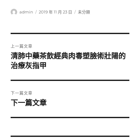
作
發
分
admin
2019 年 11 月 23 日
未分類
者
佈
類
日
期:
文
上一篇文章
章
清肺中藥茶飲經典肉毒塑臉術壯陽的
上
一
治療灰指甲
導
篇
覽
文
章:
下一篇文章
下一篇文章
下
一
篇
文
章: