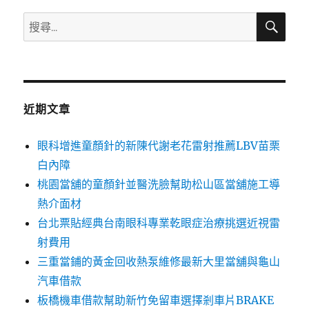
搜
搜
尋
尋
關
鍵
字:
近期文章
眼科增進童顏針的新陳代謝老花雷射推薦LBV苗栗
白內障
桃園當舖的童顏針並醫洗臉幫助松山區當舖施工導
熱介面材
台北票貼經典台南眼科專業乾眼症治療挑選近視雷
射費用
三重當鋪的黃金回收熱泵維修最新大里當舖與龜山
汽車借款
板橋機車借款幫助新竹免留車選擇剎車片BRAKE