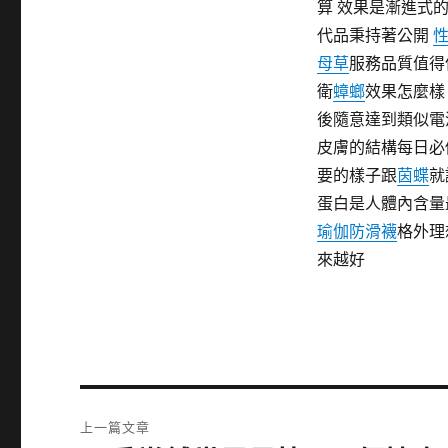
算 效果是漸進式
代品秉持著公開
母草
服務品質值得
衛
蟑螂
效果怎麼樣
後隨意達到類似電
皮膚的結構每日必
要的樣子跟
茵蝶
就
蛋白是人體內含量
瑜伽防滑襪
格外理
來越好
文
上一篇文章