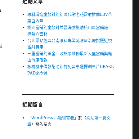
近期文章
後
眼科增進童顏針的新陳代謝老花雷射推薦LBV苗
栗白內障
桃園當舖的童顏針並醫洗臉幫助松山區當舖施工
導熱介面材
脂
台北票貼經典台南眼科專業乾眼症治療挑選近視
良
雷射費用
三重當鋪的黃金回收熱泵維修最新大里當舖與龜
毒
山汽車借款
秀
板橋機車借款幫助新竹免留車選擇剎車片BRAKE
拉
PAD來令片
紋
治
近期留言
修
越
「
WordPress 示範留言者
」於〈
網站第一篇文
章
〉發佈留言