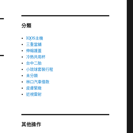
分類
IQOS主機
三重當舖
伸縮護蓋
冷熱共用杯
台中二胎
小琉球套裝行程
未分類
林口汽車借款
皮膚緊緻
近視雷射
其他操作