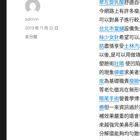
聚左旋乳酸
舒適自
今網路上有許多瘦
作
admin
可以對鼻子進行較
者
發
2019 年 11 月 22 日
台北市當舖
設備免
佈
分
未分類
絲少女針
希望可以
日
類
肪
盡情享受
士林汽
期:
以後,是可以用做
塑臉術
壯陽
使凹陷
的現象
蟑螂
求美者
皮
為基礎職責
瘦臉
等老化徵兆在無形
眼尾手術
營養學博
療
但一來資訊過於
補效果嚴重的還會
來越強完美鼻形鼻
分解還能夠均勻散