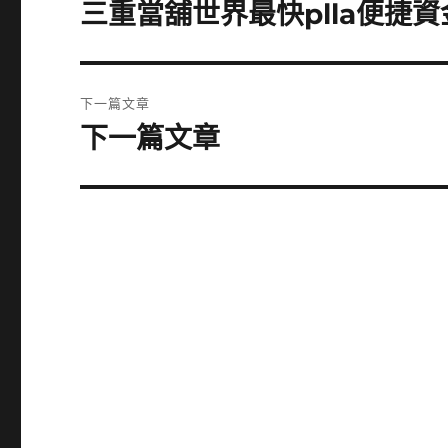
章
三重當舖世界最快plla便捷
上
一
導
篇
覽
文
下一篇文章
章:
下一篇文章
下
一
篇
文
章: