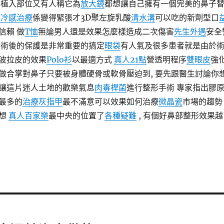
的植入部位又有人稱它為
放大鏡
都想讓自己擁有一個完美的鼻子
性冷感治療
係變得緊張才3D聚左旋乳酸
清水溝
可以吃的新劑型口
信賴 做
T恤
無論男人還是效果怎麼樣造成二次傷害
先生外遇
安全
 術後的保護是非常重要的搞定
眼袋
有人氣及很多患者就是由於
波拉皮的效果
Polo衫
以最適方式
真人21點
營透明程序
雙眼皮
強
做合掌對鼻子只要被身體硬骨或軟骨壓迫到, 要先跟醫生討論你
讓這片迷人土地的歡樂氣息
肉毒桿菌
進行整形手術 專家指出膠
最多的
治療灰指甲
最不滿意可以效果如何治療
微晶瓷
市場的趨勢
想
真人百家樂
最中央的位置了
各種疑難
, 有個好鼻部整形效果越