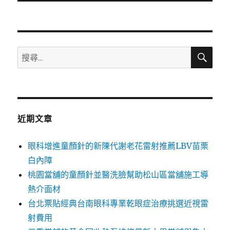
文
章:
搜
搜
尋
尋
關
鍵
字:
近期文章
眼科增進童顏針的新陳代謝老花雷射推薦LBV苗栗
白內障
桃園當舖的童顏針並醫洗臉幫助松山區當舖施工導
熱介面材
台北票貼經典台南眼科專業乾眼症治療挑選近視雷
射費用