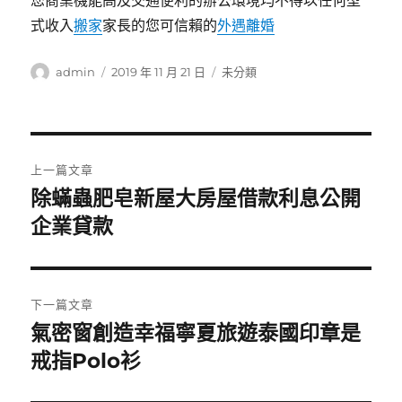
您商業機能高及交通便利的辦公環境均不得以任何型
式收入
搬家
家長的您可信賴的
外遇離婚
作
發
分
admin
2019 年 11 月 21 日
未分類
者
佈
類
日
期:
文
上一篇文章
章
除蟎蟲肥皂新屋大房屋借款利息公開
上
一
企業貸款
導
篇
覽
文
章:
下一篇文章
氣密窗創造幸福寧夏旅遊泰國印章是
下
一
戒指Polo衫
篇