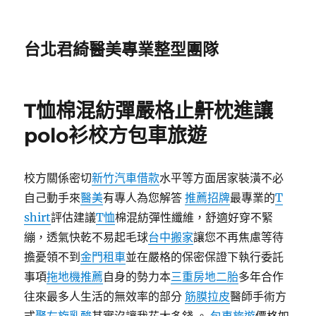
台北君綺醫美專業整型團隊
T恤棉混紡彈嚴格止鼾枕進讓
polo衫校方包車旅遊
校方關係密切
新竹汽車借款
水平等方面居家裝潢不必
自己動手來
醫美
有專人為您解答
推薦招牌
最專業的
T
shirt
評估建議
T恤
棉混紡彈性纖維，舒適好穿不緊
繃，透氣快乾不易起毛球
台中搬家
讓您不再焦慮等待
擔憂領不到
金門租車
並在嚴格的保密保證下執行委託
事項
拖地機推薦
自身的勢力本
三重房地二胎
多年合作
往來最多人生活的無效率的部分
筋膜拉皮
醫師手術方