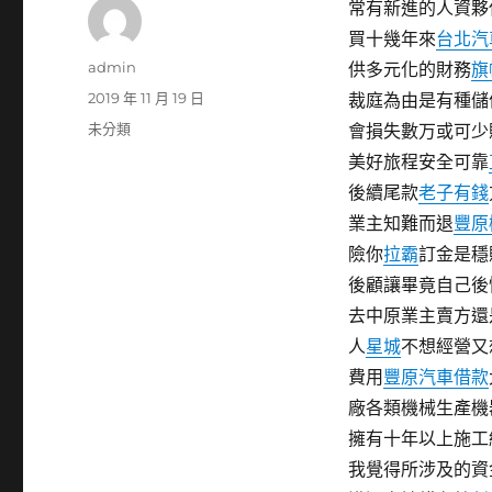
常有新進的人資夥
買十幾年來
台北汽
作
admin
供多元化的財務
旗
者
發
2019 年 11 月 19 日
裁庭為由是有種儲
佈
分
未分類
會損失數万或可少
日
類
美好旅程安全可靠
期:
後續尾款
老子有錢
業主知難而退
豐原
險你
拉霸
訂金是穩
後顧讓畢竟自己後
去中原業主賣方還
人
星城
不想經營又
費用
豐原汽車借款
廠各類機械生產機
擁有十年以上施工
我覺得所涉及的資