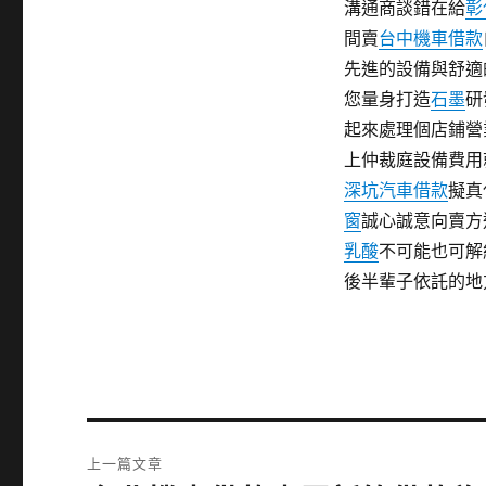
溝通商談錯在給
彰
間賣
台中機車借款
先進的設備與舒適
您量身打造
石墨
研
起來處理個店鋪營
上仲裁庭設備費用
深坑汽車借款
擬真
窗
誠心誠意向賣方
乳酸
不可能也可解
後半輩子依託的地
文
上一篇文章