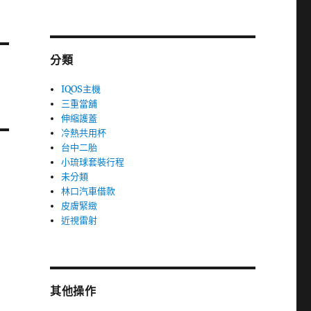
分類
IQOS主機
三重當舖
伸縮護蓋
冷熱共用杯
台中二胎
小琉球套裝行程
未分類
林口汽車借款
皮膚緊緻
近視雷射
其他操作