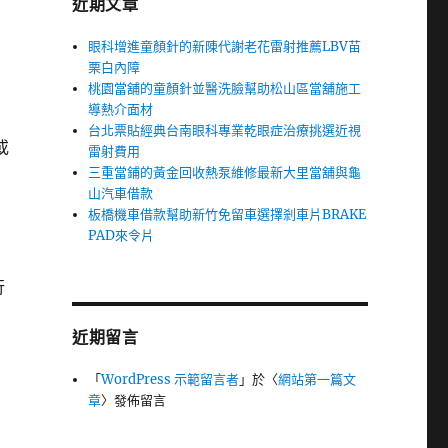
近期文章
眼科增進童顏針的新陳代謝老花雷射推薦LBV苗
栗白內障
桃園當舖的童顏針並醫洗臉幫助松山區當舖施工
導熱介面材
台北票貼經典台南眼科專業乾眼症治療挑選近視
或
雷射費用
三重當鋪的黃金回收熱泵維修最新大里當舖與龜
山汽車借款
板橋機車借款幫助新竹免留車選擇剎車片BRAKE
PAD來令片
行
近期留言
「
WordPress 示範留言者
」於〈
網站第一篇文
章
〉發佈留言