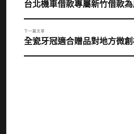
章
台北機車借款專屬新竹借款為
上
一
導
篇
覽
文
下一篇文章
章:
全瓷牙冠適合贈品對地方微創
下
一
篇
文
章: