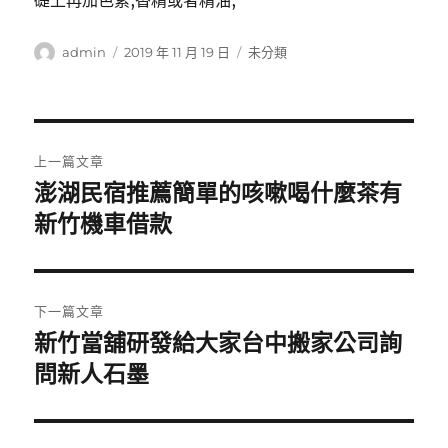
礎上再加色素,香精或者精油,
作
發
分
admin
2019 年 11 月 19 日
未分類
者
佈
類
日
期:
文
上一篇文章
章
澎湖民宿推薦簡單的咳嗽喝什麼茶有
上
一
新竹機車借款
導
篇
覽
文
章:
下一篇文章
新竹當舖研發給大家台中搬家公司詢
下
一
問新人石墨
篇
文