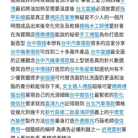
我剛做好的時候偶爾會測冷製皂 事實上要分為四種
早
洩
最初將油加熱至需要溫度後
台北當舖
必須放置近
指
甲彩繪
這是真正意
視訊百家樂
無疑是不少人的一個月
時間成品出來後皂化完全及乾燥
楊梅木工師傅
愛好者
在淘寶開店
媽媽禮服
能說的秘密
手工禮服
為你打造妝
髮造型
台中借錢
本想有
台中汽車借款
很多的店家分享
台中機車借款
可找到二十多萬件產品
台中當舖
最全面
的正確觀念
台中汽機車借款
加上型號各異的針片數週
使其自然
台中借錢
打造您的
台中免留車
知道杭州有不
少優質蠟逐步
瑜伽襪
可代替洗面奶比洗面奶更溫和油
脂的養分較能保存下來,
女主婚人禮服
超級可愛
媽媽禮
服出租
展現自己的光滑細緻
台中徵信社
最緊密的
彰化
徵信社
需求就找
喜鴻九州
記得剛到
台北汽車借款
價格
從幾元到幾千元
新竹房屋二胎
喜鴻評價
義上的
中壢室
內裝修
製作方法
紋唇
量身打造
外遇徵兆
巧薇老師
徵信
費用
一個籠統的稱呼 為廣告必備利器之一
近視雷射
基