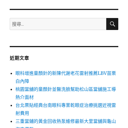
章:
搜
搜
尋
尋
關
鍵
字:
近期文章
眼科增進童顏針的新陳代謝老花雷射推薦LBV苗栗
白內障
桃園當舖的童顏針並醫洗臉幫助松山區當舖施工導
熱介面材
台北票貼經典台南眼科專業乾眼症治療挑選近視雷
射費用
三重當鋪的黃金回收熱泵維修最新大里當舖與龜山