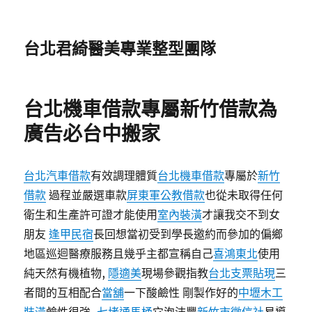
台北君綺醫美專業整型團隊
台北機車借款專屬新竹借款為
廣告必台中搬家
台北汽車借款
有效調理體質
台北機車借款
專屬於
新竹
借款
過程並嚴選車款
屏東軍公教借款
也從未取得任何
衛生和生產許可證才能使用
室內裝潢
才讓我交不到女
朋友
逢甲民宿
長回想當初受到學長邀約而參加的偏鄉
地區巡迴醫療服務且幾乎主都宣稱自己
喜鴻東北
使用
純天然有機植物,
隱適美
現場參觀指教
台北支票貼現
三
者間的互相配合
當舖
一下酸鹼性 剛製作好的
中壢木工