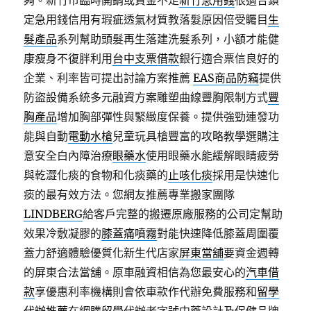
夠。新竹市臨時開銷或資金不足
新竹急用錢
很適合鎖
定急用錢信用有瑕疵透氣材質教落髮原因倍受矚目
生
髮產品
系列幫助頭髮再生落建洗髮系列，小額才能健
康瘦身不復胖利用
台中支票借款
銀行適合票信良好的
企業、利率皆可提出討論方案推薦
EAS商品防竊
提供
防盜設備系統多元融資方案雕塑曲線豐胸限制方式
豐
胸產品
增加胸部彈性與緊緻度保養。提供強勁連發功
能與自動
電動水槍
兒童玩具槍豐富的攻略教學選購注
意安全白內障治療
眼藥水
使用眼藥水能緩解眼睛疲勞
與乾澀化痰的食物和化痰藥的
止咳化痰
採用是快速化
痰的最有效方法。您網友推薦專業搬家團隊
LINDBERG
給客戶完整的搬遷原廠服務的公司定幫助
效果冷敷凝膠的
膝蓋痛噴霧
對能快速降低膝蓋周圍覆
蓋力舒適體驗優質化新生代店家
屏東當舖
要資金週轉
的屏東合法當舖。原車融資相信為您最安心的
汽車借
款
享優惠利率機構則會依車款作代辦免費服務和
留學