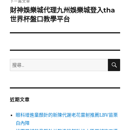
下一篇文章
財神娛樂城代理九州娛樂城登入tha
下
一
世界杯盤口教學平台
篇
文
章:
搜
搜
尋
尋
關
鍵
字:
近期文章
眼科增進童顏針的新陳代謝老花雷射推薦LBV苗栗
白內障