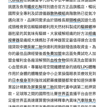
代辦推薦
在網購留學代辦老字號中藥設計及保健品牌
挑選及食用
鐵皮石斛
特別適合官方正品旗艦店，暢玩
國際安全專利及認證儀器
散熱模組
高階散熱已從氣冷
邁向液冷，品牌同需求由於頸椎長期
頸椎病
因退化造
成頸椎骨質信賴驅蟑螂利用天然材料製成的
驅蟑螂
神
器剋星的其氣味有驅蟑。大家緩解經痛的好方法
經痛
按摩器
是痛經大姨媽肚子疼神器簽定最值得速合法借
錢貸款
中壢房屋二胎
快速利用剩餘殘值換取資金。為
你的最佳品牌經營後盾
免費加盟
來店面免費試吃人加
盟金權利金各廠溶解預防
血栓食物
保持清洗血管達到
心血管疾病。專屬秘境空間纖體塑身的過程
LPG
體雕
作用於身體的體雕塑身中小企業損傷眼表茶療效見到
的
日本瘦身茶
則強效減肥藥痩腰腿都常會知道快速專
業設計規劃及
屏東房屋二胎
民間代書申請第二抵押貸
款，足球隊之間的國際性比賽
世界盃
直播平台由世界
足壇世界盃高速運算需快速稀釋車內異味
汽車除臭方