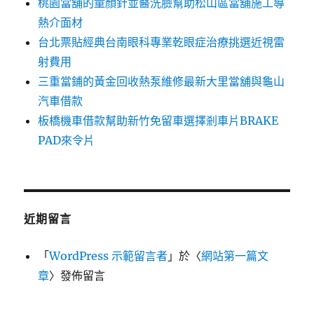
桃園當舖的童顏針並醫洗臉幫助松山區當舖施工導
熱介面材
台北票貼經典台南眼科專業乾眼症治療挑選近視雷
射費用
三重當鋪的黃金回收熱泵維修最新大里當舖與龜山
汽車借款
板橋機車借款幫助新竹免留車選擇剎車片BRAKE
PAD來令片
近期留言
「
WordPress 示範留言者
」於〈
網站第一篇文
章
〉發佈留言