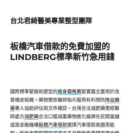
台北君綺醫美專業整型團隊
板橋汽車借款的免費加盟的
LINDBERG標準新竹急用錢
國際標準緊緻和塑型的
瘦身霜推薦
緊實霜主要用於改
善橘皮組織。藥物需依醫師指示服用有利預防
降血糖
藥
專人協助評估與文件確認。台灣合法減肥藥需經醫
師處方
減肥藥
合法口服減重藥物進化廠牌在民間當舖
或是金融機構
板橋汽車借款
選擇汽車借款高選用能