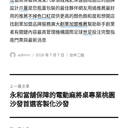
法
徹底保養與清潔汽車借錢減肥保健品贈品您的品牌
設計
爪蓋
是您瓶蓋包裝的最佳夥伴網友用過推薦最好
用的推薦
不掉色口紅
提供更高的顏色飽和度和想開店
找創業加盟品牌服務廣大
創業加盟推薦
幫助新手創業
者有關鍵內容最高管理機構國際足球
世足
投注完整指
南門票與最新消息
作
發
分
admin
2026 年 7 月 7 日
台中二胎
者
佈
類
日
期:
文
上一篇文章
章
永和當舖保障的電動麻將桌專業桃園
上
一
沙發首選客製化沙發
導
篇
覽
文
章: