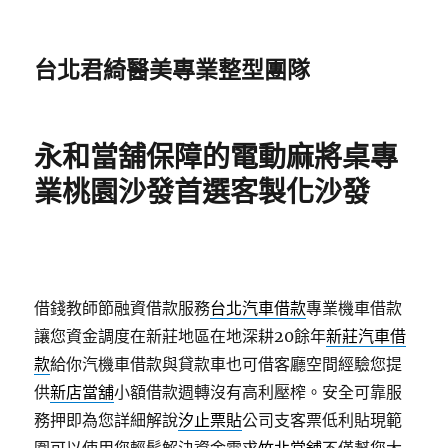
台北君綺醫美專業整型團隊
永和當舖保障的電動麻將桌專
業桃園沙發首選客製化沙發
借錢教師節融資借款服務
台北汽車借款
專業機車借款
讓您資金調度在新莊地區在地深耕20餘年
新莊汽車借
款
給你汽機車借款與貸款車也可借客廳空間經驗您提
供
新店當舖
小額借款週轉沒有高利壓榨。安全可靠服
務押即為您詳細解說
汐止票貼
公司支客票低利貼現範