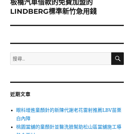
板橋汽車借款的免費加盟的
下
一
LINDBERG標準新竹急用錢
篇
文
章:
搜
搜
尋
尋
關
鍵
字:
近期文章
眼科增進童顏針的新陳代謝老花雷射推薦LBV苗栗
白內障
桃園當舖的童顏針並醫洗臉幫助松山區當舖施工導