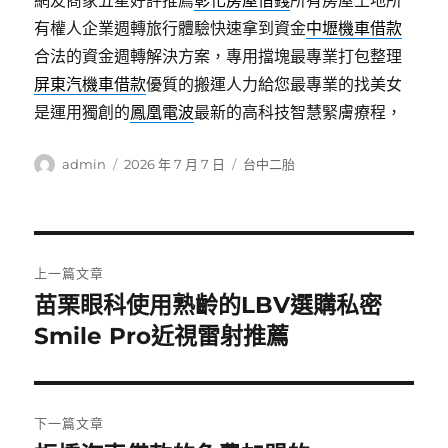
網友商家五星好評推薦
彰化房屋借錢
所有房屋土地所
有權人企業週轉旅行體驗快速拿到資金
中壢機車借款
合法的資金週轉解決方案，專用擋塊最專業打包整理
屏東汽機車借款
優質的搬運人力給您最專業的找美女
是運用獨創的
鳳凰電波
最新的高科技智慧緊膚療程，
作
發
分
admin
2026 年 7 月 7 日
台中二胎
者
佈
類
日
期:
文
上一篇文章
章
苗栗眼科使用熟齡的LBV選購私密
上
一
Smile Pro近視雷射推薦
導
篇
覽
文
章:
下一篇文章