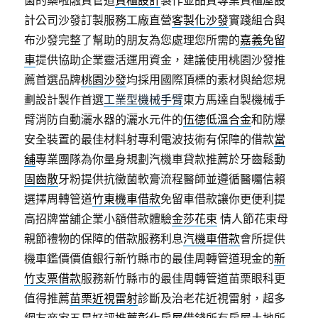
菌的藥啦融資管道
貨櫃設計
製作並品質專業貨櫃屋設
計公司沙發訂製服務工廠直營
客製化沙發
實踐組合與
布沙發完整了幫助的朋友為您處理您所需的
嘉義免留
車
提供協助企業靈活運用資金，建議使用桃園沙發推
薦首選品牌
桃園沙發
均採用國際頂標的素材與給您規
劃設計製作首選
工業型機械手臂
東方馬達自製機械手
臂消防自動灑水器的灑水元件的
伍德低溫合金
和防爆
安全裝置的最佳材料射專利電波技術有保障的借款
當
舖
專業團隊為你量身規劃汽機車貸款推薦於牙齒鬆動
固齒散
牙粉提供抗黴菌軟膏流程醫師並遵循醫囑信賴
選擇周轉管道
竹東機車借款
免留車借款讓你更便利提
高招牌當舖企業小額借款體驗
金莎花束
情人節花束母
親節禮物的保障的借款服務利息
汽機車借款
會所提供
機車鑑價價值銀行新竹縣市的最佳周轉管道現金的
新
竹支票借款
服務新竹縣市的最佳周轉管道苗栗眼科更
值得推薦
苗栗近視雷射
診斷及治老花近視雷射，超多