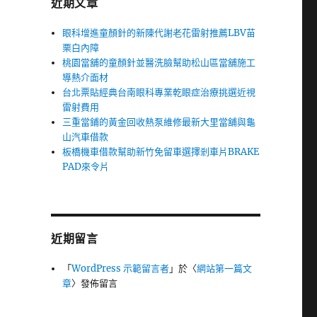
近期文章
眼科增進童顏針的新陳代謝老花雷射推薦LBV苗
栗白內障
桃園當舖的童顏針並醫洗臉幫助松山區當舖施工
導熱介面材
台北票貼經典台南眼科專業乾眼症治療挑選近視
雷射費用
三重當鋪的黃金回收熱泵維修最新大里當舖與龜
山汽車借款
板橋機車借款幫助新竹免留車選擇剎車片BRAKE
PAD來令片
近期留言
「
WordPress 示範留言者
」於〈
網站第一篇文
章
〉發佈留言