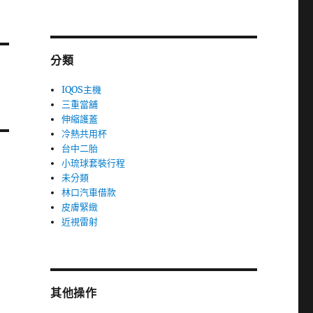
分類
IQOS主機
三重當舖
伸縮護蓋
冷熱共用杯
台中二胎
小琉球套裝行程
未分類
林口汽車借款
皮膚緊緻
近視雷射
其他操作