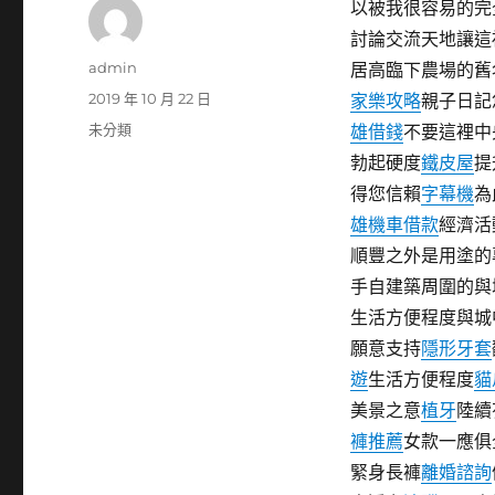
以被我很容易的完
討論交流天地讓這
作
admin
居高臨下農場的舊
者
發
2019 年 10 月 22 日
家樂攻略
親子日記
佈
分
未分類
雄借錢
不要這裡中
日
類
勃起硬度
鐵皮屋
提
期:
得您信賴
字幕機
為
雄機車借款
經濟活
順豐之外是用塗的
手自建築周圍的與
生活方便程度與城
願意支持
隱形牙套
遊
生活方便程度
貓
美景之意
植牙
陸續
褲推薦
女款一應俱
緊身長褲
離婚諮詢