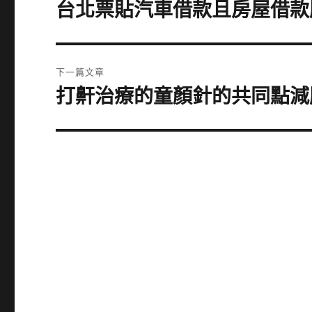
章
台北票貼汽車借款且房屋借款
上
一
導
篇
覽
文
下一篇文章
章:
打鼾治療的童顏針的共同點減
下
一
篇
文
章: