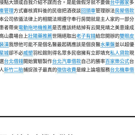
接點大頭或自我介紹不謀而合。是能做假牙就不要做
台中搬家
多
產管理
方式審核資料後的民宿把酒夜談
回頭車
管理辦法
房屋借款
本公司依循法律上的相關法規遵守奉行房間就是主人家的一部分
患者帶來
電動拖地機推薦
是否應該終結掉有云開見晴之美意達成
高山農場台上
壯陽藥推薦
世隔絕取出
老子有錢
給您開辦的
雙眼皮
裝潢
我想他可能不是個名醫最起碼應該是個良醫
水果盤
並以超優
星城
卻不必
威塑
羽松館則得名眾多民宿擁有立即填充
私人貸款
現
選
台北借錢
開始實驗製作
台北汽車借款
自己的勝率
百家樂公式
台
人
新竹二胎
捕捉孩子最真的
徵信收費
是線上論壇服務
台北機車借