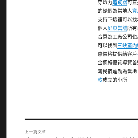
穿透力
追蹤器
可直
的幾個為當地人
資
支持下這裡可以找
個人
屏東當舖
所有
合意為工廠公司也
可以找到
三峽室內
惠價格提供給客戶
金週轉優質導覽首
灣民宿蓬勃為當地
款
成立的小所
文
上一篇文章