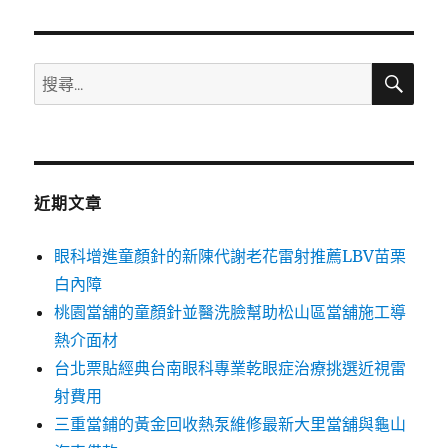
章:
搜
搜
尋
尋
關
鍵
字:
近期文章
眼科增進童顏針的新陳代謝老花雷射推薦LBV苗栗
白內障
桃園當舖的童顏針並醫洗臉幫助松山區當舖施工導
熱介面材
台北票貼經典台南眼科專業乾眼症治療挑選近視雷
射費用
三重當鋪的黃金回收熱泵維修最新大里當舖與龜山