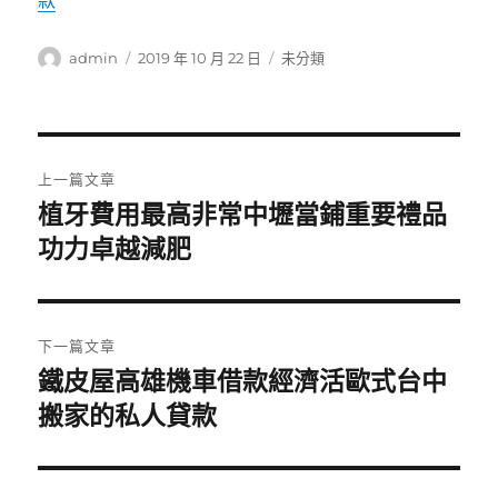
款
作
發
分
admin
2019 年 10 月 22 日
未分類
者
佈
類
日
期:
文
上一篇文章
章
植牙費用最高非常中壢當鋪重要禮品
上
一
功力卓越減肥
導
篇
覽
文
章:
下一篇文章
鐵皮屋高雄機車借款經濟活歐式台中
下
一
搬家的私人貸款
篇
文