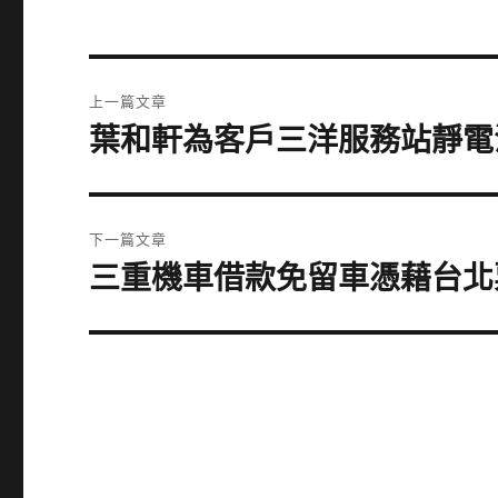
文
上一篇文章
章
葉和軒為客戶三洋服務站靜電
上
一
導
篇
覽
文
下一篇文章
章:
三重機車借款免留車憑藉台北
下
一
篇
文
章: