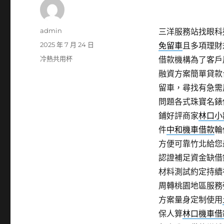
作
admin
三洋服務站找眼科適
者
發
2025 年 7 月 24 日
免留車
且多項理財
佈
分
冷熱共用杯
借款機構為了客戶
日
類
融資方案簡單貸款
期:
留車，尋找有急需
問題各式珠寶名錶
鋪好評商家
林口小
件
中和機車借款
輪
方便可靠竹北給您
認證補足資金缺借
材料測試約定持續
周轉桃園地區服務
方案量身定制使用
保人算
林口機車借