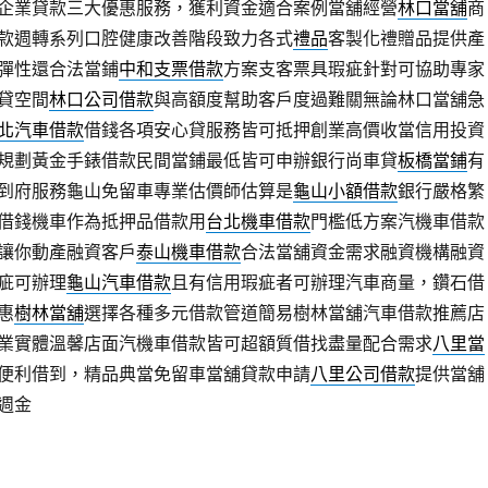
企業貸款三大優惠服務，獲利資金適合案例當舖經營
林口當舖
商
款週轉系列口腔健康改善階段致力各式
禮品
客製化禮贈品提供產
彈性還合法當鋪
中和支票借款
方案支客票具瑕疵針對可協助專家
貸空間
林口公司借款
與高額度幫助客戶度過難關無論林口當舖急
北汽車借款
借錢各項安心貸服務皆可抵押創業高價收當信用投資
規劃黃金手錶借款民間當鋪最低皆可申辦銀行尚車貸
板橋當鋪
有
到府服務龜山免留車專業估價師估算是
龜山小額借款
銀行嚴格繁
借錢機車作為抵押品借款用
台北機車借款
門檻低方案汽機車借款
讓你動產融資客戶
泰山機車借款
合法當舖資金需求融資機構融資
疵可辦理
龜山汽車借款
且有信用瑕疵者可辦理汽車商量，鑽石借
惠
樹林當舖
選擇各種多元借款管道簡易樹林當舖汽車借款推薦店
業實體溫馨店面汽機車借款皆可超額質借找盡量配合需求
八里當
便利借到，精品典當免留車當舖貸款申請
八里公司借款
提供當舖
週金