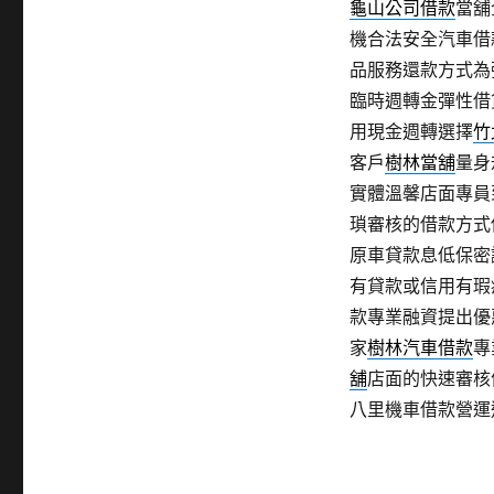
龜山公司借款
當舖
機合法安全汽車借
品服務還款方式為
臨時週轉金彈性借
用現金週轉選擇
竹
客戶
樹林當舖
量身
實體溫馨店面專員
瑣審核的借款方式
原車貸款息低保密
有貸款或信用有瑕
款專業融資提出優
家
樹林汽車借款
專
舖
店面的快速審核
八里機車借款營運