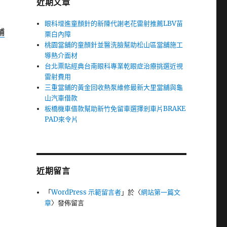
近期文章
眼科增進童顏針的新陳代謝老花雷射推薦LBV苗
鋪
栗白內障
桃園當舖的童顏針並醫洗臉幫助松山區當舖施工
導熱介面材
台北票貼經典台南眼科專業乾眼症治療挑選近視
雷射費用
三重當鋪的黃金回收熱泵維修最新大里當舖與龜
山汽車借款
板橋機車借款幫助新竹免留車選擇剎車片BRAKE
PAD來令片
近期留言
「
WordPress 示範留言者
」於〈
網站第一篇文
章
〉發佈留言