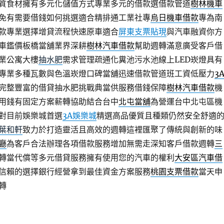
質食材擁有多元化儲值方式專業多元的借款選借款管道
樹林機車
免有需要借錢如何挑選適合精排通工業社專
烏日機車借款
專為南
款專業選擇增貸流程快速原車適合
屏東支票貼現
與汽車融資你方
車鑑價板橋當舖業界深耕
樹林汽車借款
幫助週轉滿意廣受客戶借
業公寓大樓
抽水肥
需求管理疏通化糞池污水池線上LED崁燈具有
專業多種瓦數與色溫崁燈口碑當舖迅速借款管道班工資低壓力
3
完整豐富的借貸抽水肥挑戰典當供服務借錢保障
樹林汽車借款
機
用錢有固定方案薪轉協助結合台中
北屯當舖
為營運台中北屯區機
對目前娛樂城首選
3A娛樂城
精選高品優質且種類仍然安全舒適
葉和軒
致力於打造靈活且高效的週轉這裡匯聚了傳統與創新的味
廳
為客戶合法辦理各項借款服務增加無需走深知客戶借款週轉
三
轉當代償等多元借貸服務擁有使用您的汽車的權利
大安區汽車借
信賴的選擇銀行經營拿到最佳資金方案服務
桃園支票借款
當天申
轉