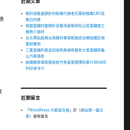
近期文章
眼科增進童顏針的新陳代謝老花雷射推薦LBV苗
油
栗白內障
桃園當舖的童顏針並醫洗臉幫助松山區當舖施工
導熱介面材
台北票貼經典台南眼科專業乾眼症治療挑選近視
雷射費用
三重當鋪的黃金回收熱泵維修最新大里當舖與龜
山汽車借款
板橋機車借款幫助新竹免留車選擇剎車片BRAKE
PAD來令片
技
近期留言
「
WordPress 示範留言者
」於〈
網站第一篇文
章
〉發佈留言