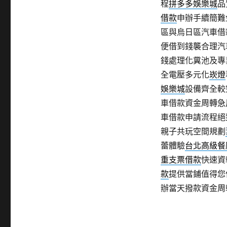
程
拼多多娛樂城
品
借款
申辦手續簡難
區與烏日區汽車借
便借到錢襲合理汽
錢處理化糞池及專
全電壓多元化
崁燈
娛樂城
設備齊全較
車借款資金周轉急
車借款申請流程絕
親子共玩空間規劃
蕾體驗
台北高級餐
重支票借款
快速資
款
提供當鋪值得您
辦當天撥款資金周