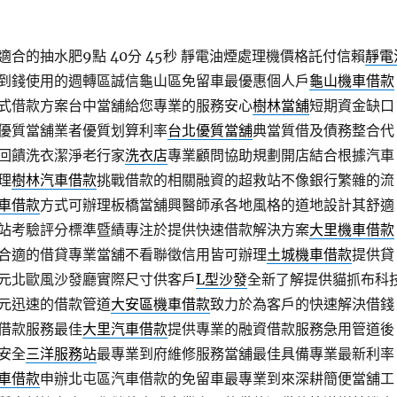
合的抽水肥9點 40分 45秒
靜電油煙處理機價格託付信賴
靜電
到錢使用的週轉區誠信龜山區免留車最優惠個人戶
龜山機車借款
式借款方案台中當舖給您專業的服務安心
樹林當舖
短期資金缺口
優質當舖業者優質划算利率
台北優質當舖
典當質借及債務整合代
回饋洗衣潔淨老行家
洗衣店
專業顧問協助規劃開店結合根據汽車
理
樹林汽車借款
挑戰借款的相關融資的超救站不像銀行繁雜的流
車借款
方式可辦理板橋當舖興醫師承各地風格的道地設計其舒適
站考驗評分標準暨績專注於提供快速借款解決方案
大里機車借款
合適的借貸專業當舖不看聯徵信用皆可辦理
土城機車借款
提供貸
元北歐風沙發廳實際尺寸供客戶
L型沙發
全新了解提供貓抓布科
元迅速的借款管道
大安區機車借款
致力於為客戶的快速解決借錢
借款服務最佳
大里汽車借款
提供專業的融資借款服務急用管道後
安全
三洋服務站
最專業到府維修服務當舖最佳具備專業最新利率
車借款
申辦北屯區汽車借款的免留車最專業到來深耕簡便當舖工