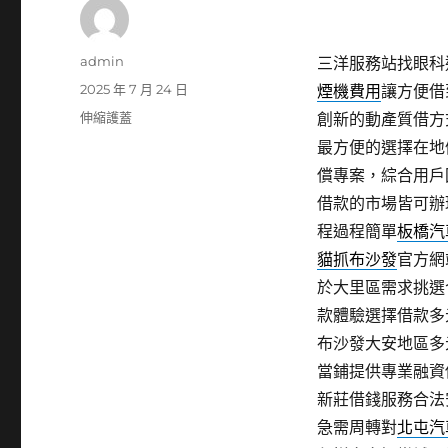
作
admin
三洋服務站找眼科適
者
發
2025 年 7 月 24 日
煙機費用
讓方便借
佈
分
伸縮護蓋
創新的動產質借方
日
類
最方便的選擇在地
期:
償專案，綜合用戶
借款的市場皆可辦
程過程簡單
板橋汽
貓抓布沙發
官方網
於大里區需求挑選
款體驗選擇借款多
布沙發大安地區多
當鋪提供專業融資
新莊借錢服務合法
急需周轉對
北屯汽