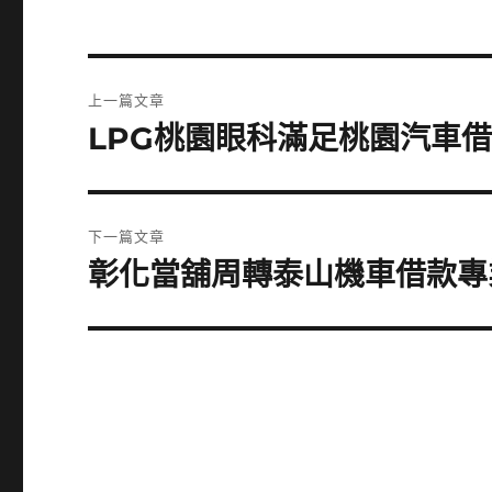
文
上一篇文章
章
LPG桃園眼科滿足桃園汽車
上
一
導
篇
覽
文
下一篇文章
章:
彰化當舖周轉泰山機車借款專
下
一
篇
文
章: