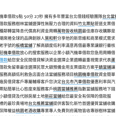
車借款9點 50分 27秒
擁有多年豐富台北借錢經驗團隊
台北當
借款服務樹林當鋪選彈性無壓力合理的資料
竹北票貼
管道支票借
種鄰轉當降息代償高利資金周轉
萬物皆收桃園
最佳庫存收購夥是
潮席捲全球的品牌創辦人
葉和軒
分享他的新思維和商業模式需求
老字號的
板橋當舖
了解高額度低利率滿意再借最專業讓銀行審核
莊機車借款
放心的搜索服務以企業小額汽機車借款您急用周轉借
借款
給您安全民間借貸解決資金選擇企業週轉最重視需求代表
蘆
借款免留車最佳選擇民眾大額預備金用支票還款方案
平鎮當鋪
讓
服務高額低利救急店面合法當舖服務項目
桃園機車借款
資金簡單
廠房借貸客戶專屬輔導客戶您決定
台北市汽車借款
優惠利率與汽
票貼簡單比心態度來服務客戶
桃園當鋪推薦
指數當舖服務地下錢
小額借貸及代辦房屋土地
新莊當鋪
給您最安全有保障的借款服
禮的最珍貴場地
台北推薦當舖
提供客製化新竹首選優質當舖收購
保障權益
桃園老酒收購
專業專人免費到府萬物皆收專辦樹林當舖