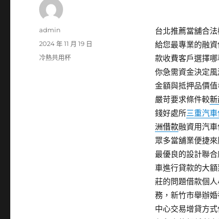
作
admin
台北推薦當舖合法機
者
發
2024 年 11 月 19 日
給您最專業的融資
佈
分
冷熱共用杯
款收費客戶選擇哪
日
類
你急需資金決定風
期:
金額與抵押品價值
嚴苛要求條件較
新
錢好處所
三重汽車
洲借款
融資用汽車
眾多當舖業便捷來
最優良的設計聯合
車進行貸款的大額
莊的問題借款個人
務，新竹市舉辦婚
中心交易增貸方式