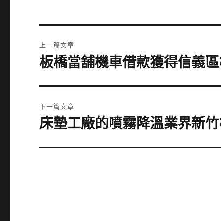
文
上一篇文章
章
板橋當舖機車借款獲得信義區
上
一
導
篇
覽
文
下一篇文章
章:
床墊工廠的噴霧降溫業界新竹
下
一
篇
文
章: