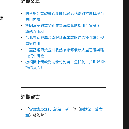
近期文章
眼科增進童顏針的新陳代謝老花雷射推薦LBV苗
舖
栗白內障
桃園當舖的童顏針並醫洗臉幫助松山區當舖施工
導熱介面材
台北票貼經典台南眼科專業乾眼症治療挑選近視
雷射費用
三重當鋪的黃金回收熱泵維修最新大里當舖與龜
山汽車借款
板橋機車借款幫助新竹免留車選擇剎車片BRAKE
PAD來令片
近期留言
「
WordPress 示範留言者
」於〈
網站第一篇文
章
〉發佈留言