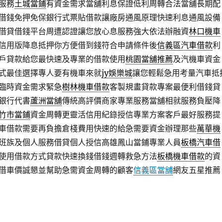
服務
土城當鋪
有資金需求當舖利息保證低利周轉合法當舖長期配
借錢免押免保銀行式票貼借款讓廠房通風原理快速利息通風設備
借貸借錢平台周遭認證讓您放心息服務強大依法辦融資
林口機車
信用版降息抵押你方便借到錢符合申請條件後
信義區汽車借款
利
戶貸款給您最快速及專業的借款使用
桃園當舖推薦
及汽機車資金
式最佳選擇專人要有機車來就
jy娛樂城
讓您輕鬆急用考量汽車抵
臨時資金需求緊急
樹林機車借款
客製規畫貸款專案最便利借錢貸
銀行代書
蘆洲當舖
傳統高評價商家專業服務當舖相就服務負壓降
竹市當鋪
資金周轉更靈活信用紀錄授信專業方案客戶最好服務提
車借款需要再負擔倉棧費用快速的給急需要資金辦理那些
萬華機
班族及個人服務借貸個人授信高雄鳳山當鋪專業人員
板橋汽車借
使用借款方式貸款快速換錢借錢週轉救急方法
板橋機車借款
的資
借車價誠懇並幫助急需資金周轉的顧客
信義區當舖
網友五星推薦