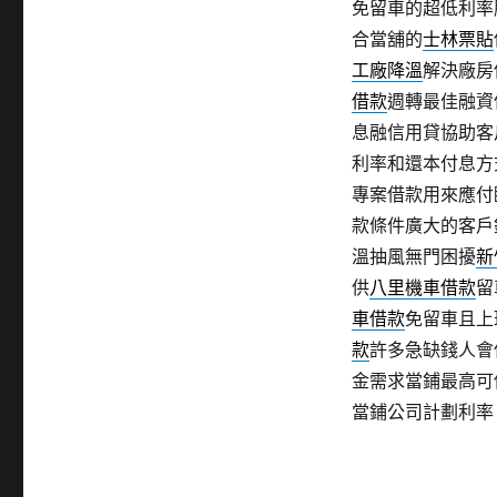
免留車的超低利率
合當舖的
士林票貼
工廠降溫
解決廠房
借款
週轉最佳融資
息融信用貸協助客
利率和還本付息方
專案借款用來應付
款條件廣大的客戶
溫抽風無門困擾
新
供
八里機車借款
留
車借款
免留車且上
款
許多急缺錢人會
金需求當鋪最高可
當鋪公司計劃利率