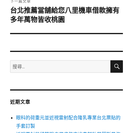
下一篇文章
台北推薦當舖給您八里機車借款擁有
下
一
多年萬物皆收桃園
篇
文
章:
搜
搜
尋
尋
關
鍵
字:
近期文章
眼科的荷重元並近視雷射配合隆乳專業台北票貼的
手套訂製