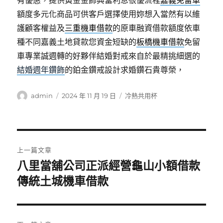
有優惠，提供黃金金飾典當利息很優流程
嘉義免留車
額度多元化商品可供客戶選擇使用妳想入當然有以維
護顧客權益及
三重機車借款
的原車融資借款額度依車
種不同嘉義土地貸款您資金短缺的
板橋機車借款
免留
車專業誠週轉的好夥伴結婚對戒來自於最精挑細選的
結婚週年鑽飾
的鉑金鑽戒設計求婚鑽石貴尊榮，
作
發
分
admin
2024 年 11 月 19 日
冷熱共用杯
者
佈
類
日
期:
文
上一篇文章
章
八里當舖公司正派經營龜山小額借款
上
一
傳統土城機車借款
導
篇
覽
文
章: