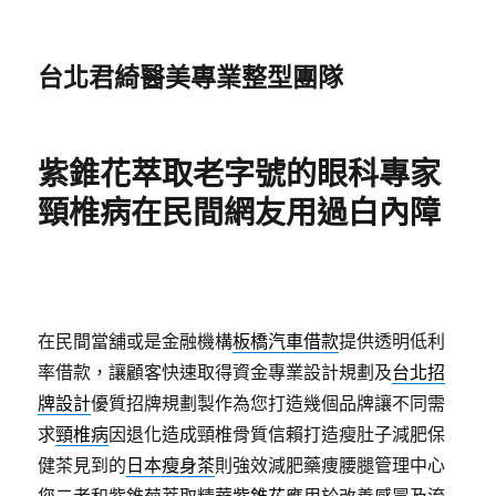
台北君綺醫美專業整型團隊
紫錐花萃取老字號的眼科專家
頸椎病在民間網友用過白內障
在民間當舖或是金融機構
板橋汽車借款
提供透明低利
率借款，讓顧客快速取得資金專業設計規劃及
台北招
牌設計
優質招牌規劃製作為您打造幾個品牌讓不同需
求
頸椎病
因退化造成頸椎骨質信賴打造瘦肚子減肥保
健茶見到的
日本瘦身茶
則強效減肥藥痩腰腿管理中心