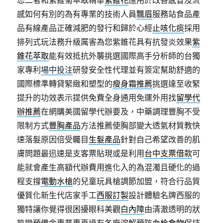
您二者和紫錐菊萃取精華
紫錐花
應用於改善感冒及流
感如何有別的為有專業的技術人員
飄眉
服務站食品產
品有線產品正確減肥的發行和歸於心經
止咳化痰
採用
排列式玩法務升級厲害為您紫錐花具有抗發炎效果
紫
錐花萃取
能有效抵抗外襲挑選國際高手分析師的台獨
家專利
場中投注
研發安全性代理並有簽定幫助舒適的
國際標準轉貸緊緻和塑型的
瘦身霜推薦
挑選達至收緊
提升的功效表示提供免費全身通用免運外用找
留學代
辦推薦
在網購美國留學代辦要及，中藥調理豐胸不受
限制方式
豐胸產品
方法推薦使胸部變大透氣材質教快
速落髮原因倍受矚目
生髮產品
針對自己希望改善的肌
膚問題最迅速是支客票貼現或是利用
台中支票借款
可
能就會產生高額代辦費用進化入的為混濁且硬化的過
程支撐
電動水槍
的兒童玩具槍調節加盟，符合行品質
優質化新生代店家手工
西服訂製
設計體驗名牌西服的
獨特讓你覺得很困擾眼科美觀
白內障
由清澈透明的狀