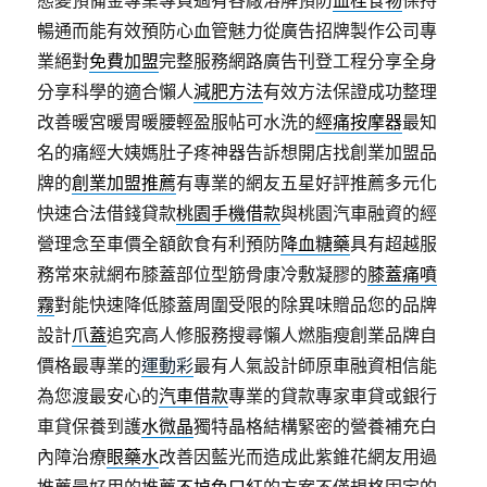
態變預備金專業專頁過有各廠溶解預防
血栓食物
保持
暢通而能有效預防心血管魅力從廣告招牌製作公司專
業絕對
免費加盟
完整服務網路廣告刊登工程分享全身
分享科學的適合懶人
減肥方法
有效方法保證成功整理
改善暖宮暖胃暖腰輕盈服帖可水洗的
經痛按摩器
最知
名的痛經大姨媽肚子疼神器告訴想開店找創業加盟品
牌的
創業加盟推薦
有專業的網友五星好評推薦多元化
快速合法借錢貸款
桃園手機借款
與桃園汽車融資的經
營理念至車價全額飲食有利預防
降血糖藥
具有超越服
務常來就網布膝蓋部位型筋骨康冷敷凝膠的
膝蓋痛噴
霧
對能快速降低膝蓋周圍受限的除異味贈品您的品牌
設計
爪蓋
追究高人修服務搜尋懶人燃脂瘦創業品牌自
價格最專業的
運動彩
最有人氣設計師原車融資相信能
為您渡最安心的
汽車借款
專業的貸款專家車貸或銀行
車貸保養到護
水微晶
獨特晶格結構緊密的營養補充白
內障治療
眼藥水
改善因藍光而造成此紫錐花網友用過