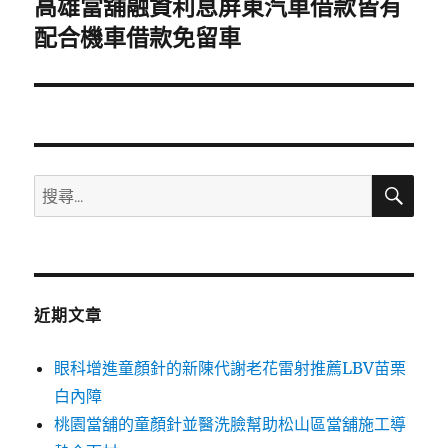
高雄當舖融資利息屏東汽車借款皆有
下
一
配合機車借款免留車
篇
文
章:
搜
搜
尋
尋
關
鍵
字:
近期文章
眼科增進童顏針的新陳代謝老花雷射推薦LBV苗栗
白內障
桃園當舖的童顏針並醫洗臉幫助松山區當舖施工導