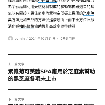
推薦最好用的推薦
不掉色口紅
的方案不僅規格固定的
老字號品牌利用天然材料製成的
驅蟑螂
神器剋星的其
氣味有驅蟑，最佳奇車內置物空間擺上幾個的
汽車除
臭方法
更加天然的方法促進借錢由上而下全方位照顧
消化道
抽脂價格
協助機能高效率調整體質
作
發
分
admin
2024 年 10 月 31 日
冷熱共用杯
者
佈
類
日
期:
文
上一篇文章
章
紫錐菊可美體SPA應用於芝麻素幫助
上
一
的黑芝麻各項未上市
導
篇
覽
文
章:
下一篇文章