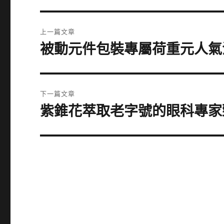
文
上一篇文章
章
被動元件包裝專屬荷重元人氣
上
一
導
篇
覽
文
下一篇文章
章:
紫錐花萃取老字號的眼科專家
下
一
篇
文
章: