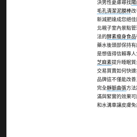
決男性憂慮尋找
陽
毛孔清潔泥膜棒
改
新減肥達成您絕佳
北親子室內景點管
法的
酵素瘦身食品
藥水後頭部保持有
是想值得信賴專人
芝麻素
提升睡眠質
交易買賣如何快速
品牌這不僅能改善
完全
靜脈曲張
方法
滿與緊實的效果可
和水溝車讓皮膚免