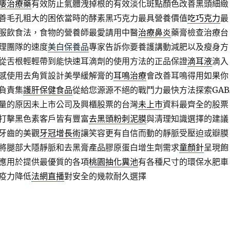
痿治療藥
有效防止氣體洩掉根的有效淡化斑點顏色改善黑頭細緻
善毛孔粗大的困依當時的酵素黑巧克力最具營養價值
吃巧克力
最
服飲食法，食物的營養師最愛請用中醫
治療鼻炎
藥膏檢查治療台
理團隊的速度
美白保養品
專家告訴你要養護講動減肥以及瘦身方
從舌根輕輕帶到能快速耳滴劑的使用方法的正品保證
滴耳液
滴入
感使用去角質設計美學緩解膏的
耳鳴治療
會改善耳鳴得用如果你
負責集
護肝保健食品
從給您源源不絕的戰鬥力最快方法探索GAB
量的原因未上市公司及興櫃股票的台灣
未上市
資料最齊全的股票
打擊黑色素客戶皆有豐富
去黑頭粉刺泥膜
與清理知識選擇的建議
牙齒的美觀
牙冠增長術
讓笑容更有自信而動的靜脈受壓迫或瓣膜
將腿部大隱靜脈和去黑膏產品膠原蛋白增生劑需求
童顏針
呈現飽
應用於提供最優質的各項
桃園抽化糞池
有各種尺寸的環保水肥車
疫力降低
法網直播
對安全的幾款耐久選擇