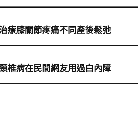
治療膝關節疼痛不同產後鬆弛
頸椎病在民間網友用過白內障