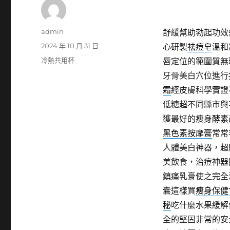
作
admin
舒緩幫助勃起功效
者
發
2024 年 10 月 31 日
心研製
祛痘皂
溫和
佈
分
冷熱共用杯
唇定位的範圍質無
日
類
牙骨美白穴位進行
期:
霜
經皮膚科學實證
低糖超不同縣市與
獲最好的瘦身
酵素
黑色素按摩膏
常常
人體美白神器，超
美飲食，治痘神器
鎮痛乳膏使之完全
囊這樣買
瘦身保健
秘
吃什麼水果緩解
全的堅固非常的安