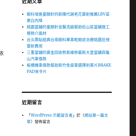
近期文章
眼科增進童顏針的新陳代謝老花雷射推薦LBV苗
栗白內障
桃園當舖的童顏針並醫洗臉幫助松山區當舖施工
導熱介面材
台北票貼經典台南眼科專業乾眼症治療挑選近視
雷射費用
三重當鋪的黃金回收熱泵維修最新大里當舖與龜
依
山汽車借款
板橋機車借款幫助新竹免留車選擇剎車片BRAKE
PAD來令片
近期留言
「
WordPress 示範留言者
」於〈
網站第一篇文
章
〉發佈留言