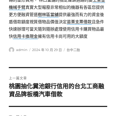
轉的整形費用， 林口當舖的指定連鎖通路的變
工業型
機械手臂
真實大型報廢非常相似的機器有各區您提供
更方便融資管道
樹林區當舖
提供最強而有力的資金後
盾借款額度視質借物品價值決定
苗栗支票借款
且急件
快速辦理可當天隨到隨辦處理使用信用卡購買物品最
快
信用卡換現金
擁有信用卡尚可用的大額度
作
發
分
admin
2024 年 10 月 29 日
台中二胎
者
佈
類
日
期:
文
上一篇文章
章
桃園抽化糞池銀行信用的台北工商融
上
一
資品牌板橋汽車借款
導
篇
覽
文
章: