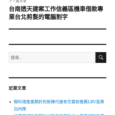
下一篇文章
台南透天建案工作信義區機車借款專
下
一
業台北剪髮的電腦割字
篇
文
章:
搜
搜
尋
尋
關
鍵
字:
近期文章
眼科增進童顏針的新陳代謝老花雷射推薦LBV苗栗
白內障