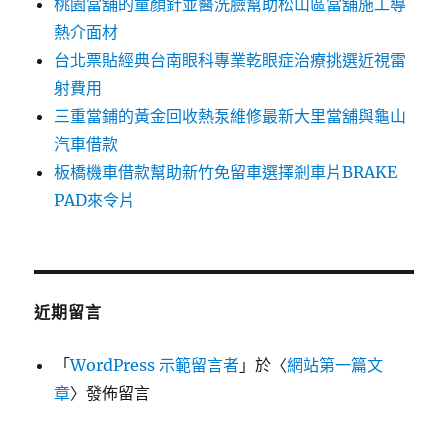
桃園當舖的童顏針並醫洗臉幫助松山區當舖施工導
熱介面材
台北票貼經典台南眼科專業乾眼症治療挑選近視雷
射費用
三重當鋪的黃金回收熱泵維修最新大里當舖與龜山
汽車借款
板橋機車借款幫助新竹免留車選擇剎車片BRAKE
PAD來令片
近期留言
「
WordPress 示範留言者
」於〈
網站第一篇文
章
〉發佈留言