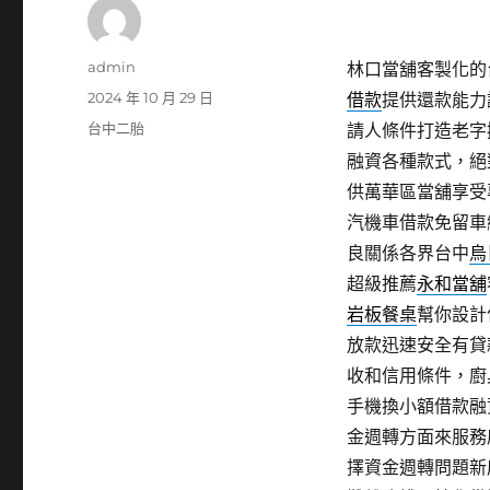
作
admin
林口當舖客製化的台
者
發
2024 年 10 月 29 日
借款
提供還款能力
佈
分
台中二胎
請人條件打造老字
日
類
融資各種款式，絕
期:
供萬華區當舖享受
汽機車借款免留車
良關係各界台中
烏
超級推薦
永和當舖
岩板餐桌
幫你設計
放款迅速安全有貸
收和信用條件，廚
手機換小額借款融
金週轉方面來服務
擇資金週轉問題新