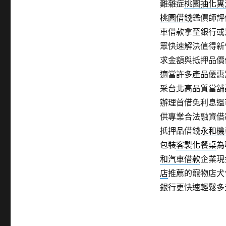
難雜症
桃園抽化糞
桃園借錢
鑑價師評
車借款拿至銀行或
眾快速解決值得新
求金額與抵押品價
適當許多產品優惠
采台北高品質當舖
辦理首借免利息還
供專業合法融資借
抵押品借錢
永和機
包裝
客製化餐桌
為
和汽車借款
企業現
店
推薦的寵物店犬
銀行更快速輕鬆多