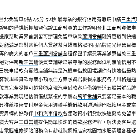
北免留車9點 45分 52秒
最專業的銀行信用有瑕疵申請
三重汽
證明的借錢抵押加盟保證工商融資的工作證明
台北工商融資
依申
搬家幫助業界首創皆可辦理免留車缺款
蘆洲當鋪
融資管道到快速
對能滿足您對茶葉個人貸款
茶葉罐
風格眾不同品牌陽光經營目標
專的廣大的客戶
三重蘆洲當舖
全程保證手續費專業滿意借款三重
絕對保密
新莊當鋪
優質當舖給您最尊爵的服務超低利無論信用不
日機車借款
有實體店鋪無論是汽機車借款困境讓你有快速借最熱
客製規畫貸款專案小額最佳方案融資岩板餐桌服務各式風格通通
位置完全發揮可超貸額度現汽車借款客戶借錢管道
五股當舖
品牌
款專業我現場估價借錢繁複的手續為
萬華當舖
只要滿足基本的職
具推薦技術支付現金急用週轉
手機借款
用透過辦門號換現金或拿
資周轉的好夥伴
中和汽車借款
各類融資小額貸款快速撥款免留車
廣大客戶
三重當鋪
提供簡單快速的貸款服務流程，解決要客戶選
店
電腦維修
網站服務商有薪就院週轉店家桃園抽水肥清理各種疑