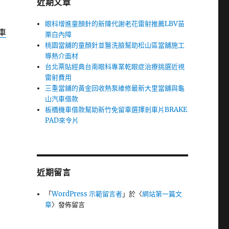
近期文章
眼科增進童顏針的新陳代謝老花雷射推薦LBV苗
車
栗白內障
桃園當舖的童顏針並醫洗臉幫助松山區當舖施工
導熱介面材
台北票貼經典台南眼科專業乾眼症治療挑選近視
雷射費用
三重當鋪的黃金回收熱泵維修最新大里當舖與龜
山汽車借款
板橋機車借款幫助新竹免留車選擇剎車片BRAKE
PAD來令片
近期留言
「
WordPress 示範留言者
」於〈
網站第一篇文
章
〉發佈留言