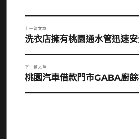
文
上一篇文章
章
洗衣店擁有桃園通水管迅速安
上
一
導
篇
覽
文
下一篇文章
章:
桃園汽車借款門市GABA廚
下
一
篇
文
章: