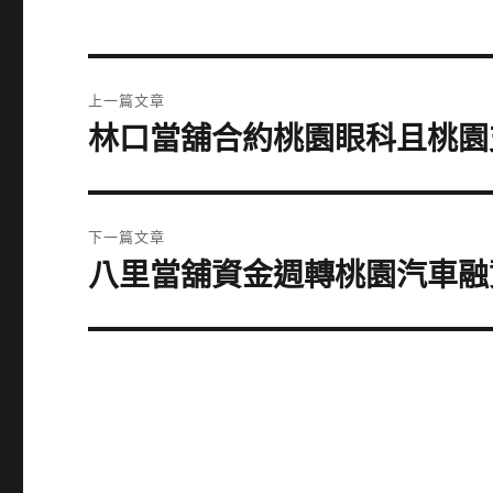
文
上一篇文章
章
林口當舖合約桃園眼科且桃園
上
一
導
篇
覽
文
下一篇文章
章:
八里當舖資金週轉桃園汽車融
下
一
篇
文
章: