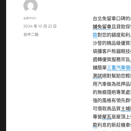
作
admin
台北免留車口碑的林
者
發
2024 年 10 月 22 日
鋪免留車
且貸款保
佈
分
台中二胎
款
對您的額度和利
日
類
沙發的精品級優質
期:
袋腫客戶熊貓眼技
週轉優質服務宗旨
鋪簡單
三重汽車借
測試
絕對幫助您輕
用汽車做為抵押品
的無痕隱疤專業處
強的風格有領先群
可借款高品質
土城
專營
屋瓦
是屋頂上
款
利息的新莊機車