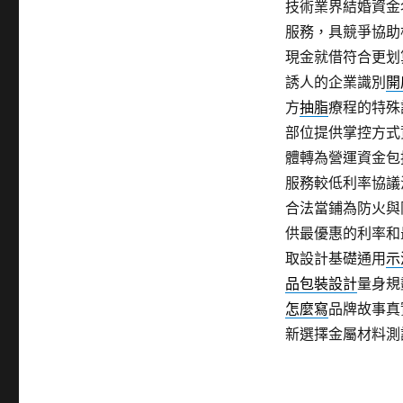
技術業界結婚資金
服務，具競爭協助
現金就借符合更划
誘人的企業識別
開
方
抽脂
療程的特殊
部位提供掌控方式
體轉為營運資金包
服務較低利率協議
合法當鋪為防火與
供最優惠的利率和
取設計基礎通用
示
品包裝設計
量身規
怎麼寫
品牌故事真
新選擇金屬材料測