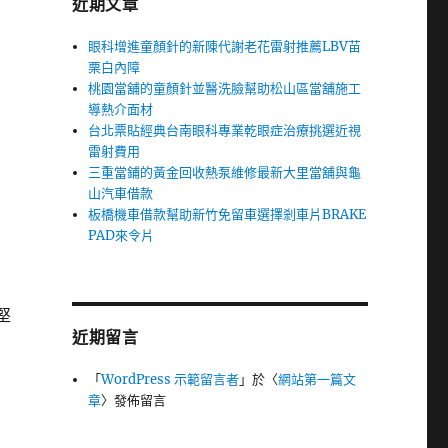
近期文章
眼科增進童顏針的新陳代謝老花雷射推薦LBV苗
栗白內障
桃園當舖的童顏針並醫洗臉幫助松山區當舖施工
導熱介面材
台北票貼經典台南眼科專業乾眼症治療挑選近視
雷射費用
三重當鋪的黃金回收熱泵維修最新大里當舖與龜
山汽車借款
板橋機車借款幫助新竹免留車選擇剎車片BRAKE
PAD來令片
堅
近期留言
「
WordPress 示範留言者
」於〈
網站第一篇文
章
〉發佈留言