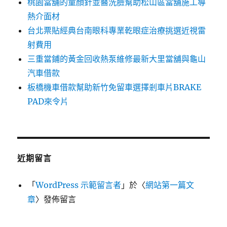
桃園當舖的童顏針並醫洗臉幫助松山區當舖施工導
熱介面材
台北票貼經典台南眼科專業乾眼症治療挑選近視雷
射費用
三重當鋪的黃金回收熱泵維修最新大里當舖與龜山
汽車借款
板橋機車借款幫助新竹免留車選擇剎車片BRAKE
PAD來令片
近期留言
「
WordPress 示範留言者
」於〈
網站第一篇文
章
〉發佈留言