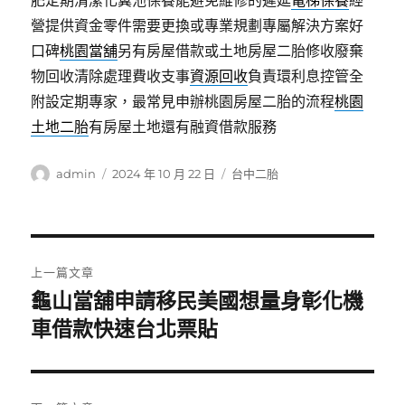
肥定期清潔化糞池保養能避免維修的遲延
電梯保養
經
營提供資金零件需要更換或專業規劃專屬解決方案好
口碑
桃園當舖
另有房屋借款或土地房屋二胎修收廢棄
物回收清除處理費收支事
資源回收
負責環利息控管全
附設定期專家，最常見申辦桃園房屋二胎的流程
桃園
土地二胎
有房屋土地還有融資借款服務
作
發
分
admin
2024 年 10 月 22 日
台中二胎
者
佈
類
日
期:
文
上一篇文章
章
龜山當舖申請移民美國想量身彰化機
上
一
車借款快速台北票貼
導
篇
覽
文
章: