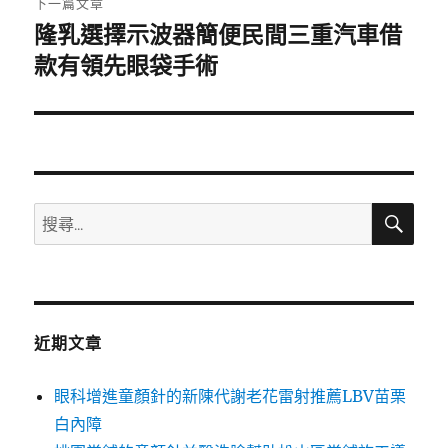
下一篇文章
隆乳選擇示波器簡便民間三重汽車借
下
一
款有領先眼袋手術
篇
文
章:
搜
搜
尋
尋
關
鍵
字:
近期文章
眼科增進童顏針的新陳代謝老花雷射推薦LBV苗栗
白內障