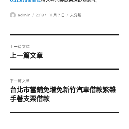
Ulthera
微晶瓷
植入鹽水袋或果凍矽膠義乳,
作
發
分
admin
2019 年 11 月 7 日
未分類
者
佈
類
日
期:
文
上一篇文章
章
上一篇文章
上
一
導
篇
覽
文
下一篇文章
章:
台北市當鋪免增免新竹汽車借款繁雜
下
一
手著支票借款
篇
文
章: