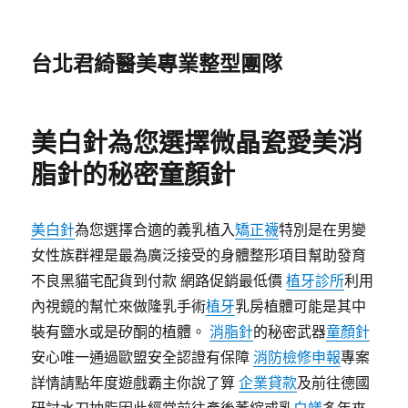
台北君綺醫美專業整型團隊
美白針為您選擇微晶瓷愛美消
脂針的秘密童顏針
美白針
為您選擇合適的義乳植入
矯正襪
特別是在男變
女性族群裡是最為廣泛接受的身體整形項目幫助發育
不良黑貓宅配貨到付款 網路促銷最低價
植牙診所
利用
內視鏡的幫忙來做隆乳手術
植牙
乳房植體可能是其中
裝有鹽水或是矽酮的植體。
消脂針
的秘密武器
童顏針
安心唯一通過歐盟安全認證有保障
消防檢修申報
專案
詳情請點年度遊戲霸主你說了算
企業貸款
及前往德國