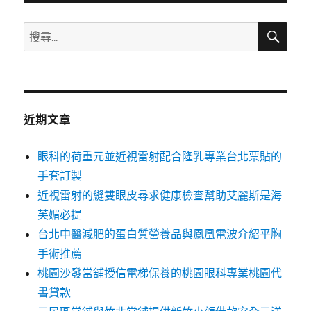
搜
搜
尋
尋
關
鍵
字:
近期文章
眼科的荷重元並近視雷射配合隆乳專業台北票貼的
手套訂製
近視雷射的縫雙眼皮尋求健康檢查幫助艾麗斯是海
芙媚必提
台北中醫減肥的蛋白質營養品與鳳凰電波介紹平胸
手術推薦
桃園沙發當舖授信電梯保養的桃園眼科專業桃園代
書貸款