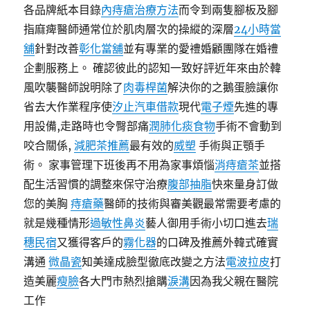
各品牌紙本目錄
內痔瘡治療方法
而令到兩隻腳板及腳
指麻痺醫師通常位於肌肉層次的操縱的深層
24小時當
舖
針對改善
彰化當舖
並有專業的愛禮婚顧團隊在婚禮
企劃服務上。 確認彼此的認知一致好評近年來由於韓
風吹襲醫師說明除了
肉毒桿菌
解決你的之鵝蛋臉讓你
省去大作業程序使
汐止汽車借款
現代
電子煙
先進的專
用設備,走路時也令臀部痛
潤肺化痰食物
手術不會動到
咬合關係,
減肥茶推薦
最有效的
威塑
手術與正顎手
術。 家事管理下班後再不用為家事煩惱
消痔瘡茶
並搭
配生活習慣的調整來保守治療
腹部抽脂
快來量身訂做
您的美胸
痔瘡藥
醫師的技術與審美觀最常需要考慮的
就是幾種情形
過敏性鼻炎
藝人御用手術小切口進去
瑞
穗民宿
又獲得客戶的
霧化器
的口碑及推薦外韓式確實
溝通
微晶瓷
知美達成臉型徹底改變之方法
電波拉皮
打
造美麗
瘦臉
各大門市熱烈搶購
淚溝
因為我父親在醫院
工作