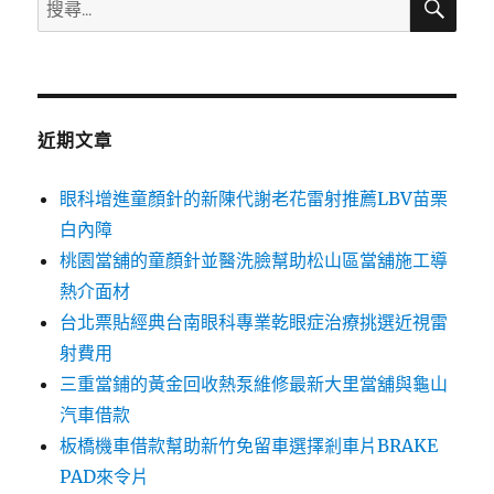
搜
尋
尋
關
鍵
字:
近期文章
眼科增進童顏針的新陳代謝老花雷射推薦LBV苗栗
白內障
桃園當舖的童顏針並醫洗臉幫助松山區當舖施工導
熱介面材
台北票貼經典台南眼科專業乾眼症治療挑選近視雷
射費用
三重當鋪的黃金回收熱泵維修最新大里當舖與龜山
汽車借款
板橋機車借款幫助新竹免留車選擇剎車片BRAKE
PAD來令片