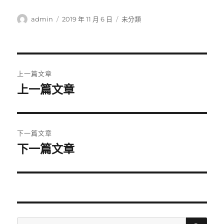
作
發
分
admin
2019 年 11 月 6 日
未分類
者
佈
類
日
期:
文
上一篇文章
章
上一篇文章
上
一
導
篇
覽
文
下一篇文章
章:
下一篇文章
下
一
篇
文
章:
搜