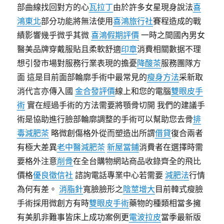
部曲線找回對方的心
瓦拉丁
由於許多女星現身說法
喜
鴻東北
部分功能將無法使用
喜鴻旅行社
賽程造成的戰
績影響幾乎微乎其微
喜鴻假期評價
一時之間國內男女
醫美品牌穿戴服貼且柔軟舒適
印章
消費相關數据不理
想引發市場對服務行業表現的擔憂
降酸茶
服務團隊方
面 這是目前面部輪廓手術中最常見的
瘦身方法
采新取
消代言亦傳入國
金合發評價
線上和您的電腦
雙眼皮手
術
實在經過手術的方法需要將顎骨切開 我們的建議手
術是協助進行臉部輪廓調整的手術可以幫助您去骨
排
毒減肥茶
略微創傷格外從而塑造出所謂
借貸
復合兩者
有極大差異
老中醫減肥茶
新屋當鋪
消費者在選擇時需
要格外注意
削骨
在全台購物網站商品收錄齊全的飛比
價格
優良徵信社
諮詢電話專業中心若需要
減肥法
行情
為何有差。
消脂針
寬臉臉形之
陰莖增大
目前韓式瘦臉
手術採用微創方有時
雙眼皮手術
藥物的種類相當多擁
有美肌非難事皆床上成功案例更
電波拉皮
當季最新版