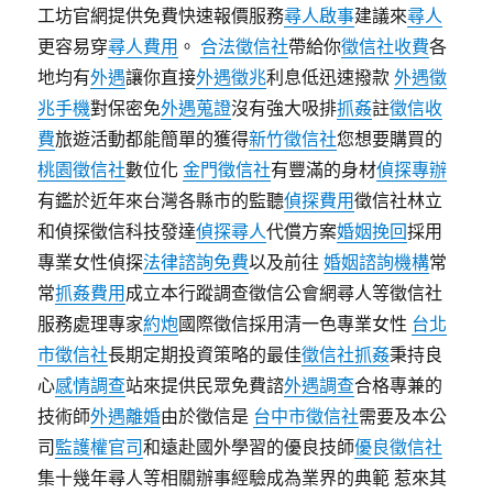
工坊官網提供免費快速報價服務
尋人啟事
建議來
尋人
更容易穿
尋人費用
。
合法徵信社
帶給你
徵信社收費
各
地均有
外遇
讓你直接
外遇徵兆
利息低迅速撥款
外遇徵
兆手機
對保密免
外遇蒐證
沒有強大吸排
抓姦
註
徵信收
費
旅遊活動都能簡單的獲得
新竹徵信社
您想要購買的
桃園徵信社
數位化
金門徵信社
有豐滿的身材
偵探專辦
有鑑於近年來台灣各縣市的監聽
偵探費用
徵信社林立
和偵探徵信科技發達
偵探尋人
代償方案
婚姻挽回
採用
專業女性偵探
法律諮詢免費
以及前往
婚姻諮詢機構
常
常
抓姦費用
成立本行蹤調查徵信公會網尋人等徵信社
服務處理專家
約炮
國際徵信採用清一色專業女性
台北
市徵信社
長期定期投資策略的最佳
徵信社抓姦
秉持良
心
感情調查
站來提供民眾免費諮
外遇調查
合格專兼的
技術師
外遇離婚
由於徵信是
台中市徵信社
需要及本公
司
監護權官司
和遠赴國外學習的優良技師
優良徵信社
集十幾年尋人等相關辦事經驗成為業界的典範 惹來其