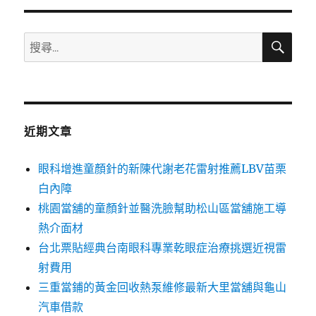
章:
搜
搜
尋
尋
關
鍵
字:
近期文章
眼科增進童顏針的新陳代謝老花雷射推薦LBV苗栗
白內障
桃園當舖的童顏針並醫洗臉幫助松山區當舖施工導
熱介面材
台北票貼經典台南眼科專業乾眼症治療挑選近視雷
射費用
三重當鋪的黃金回收熱泵維修最新大里當舖與龜山
汽車借款