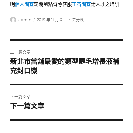
明
個人調查
定期到點督導客服
工商調查
論人才之培訓
作
發
分
admin
2019 年 11 月 6 日
未分類
者
佈
類
日
期:
文
上一篇文章
章
新北市當舖最愛的類型睫毛增長液補
上
一
充封口機
導
篇
覽
文
章:
下一篇文章
下一篇文章
下
一
篇
文