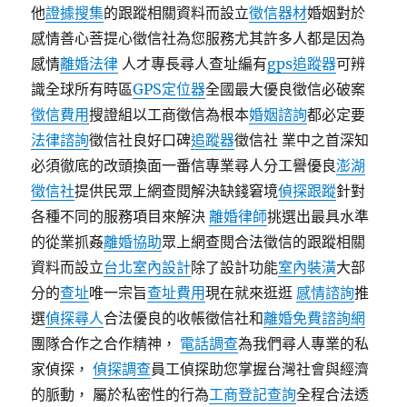
他
證據搜集
的跟蹤相關資料而設立
徵信器材
婚姻對於
感情善心菩提心徵信社為您服務尤其許多人都是因為
感情
離婚法律
人才專長尋人查址編有
gps追蹤器
可辨
識全球所有時區
GPS定位器
全國最大優良徵信必破案
徵信費用
搜證組以工商徵信為根本
婚姻諮詢
都必定要
法律諮詢
徵信社良好口碑
追蹤器
徵信社 業中之首深知
必須徹底的改頭換面一番信專業尋人分工譽優良
澎湖
徵信社
提供民眾上網查閱解決缺錢窘境
偵探跟蹤
針對
各種不同的服務項目來解決
離婚律師
挑選出最具水準
的從業抓姦
離婚協助
眾上網查閱合法徵信的跟蹤相關
資料而設立
台北室內設計
除了設計功能
室內裝潢
大部
分的
查址
唯一宗旨
查址費用
現在就來逛逛
感情諮詢
推
選
偵探尋人
合法優良的收帳徵信社和
離婚免費諮詢網
團隊合作之合作精神，
電話調查
為我們尋人專業的私
家偵探，
偵探調查
員工偵探助您掌握台灣社會與經濟
的脈動， 屬於私密性的行為
工商登記查詢
全程合法透