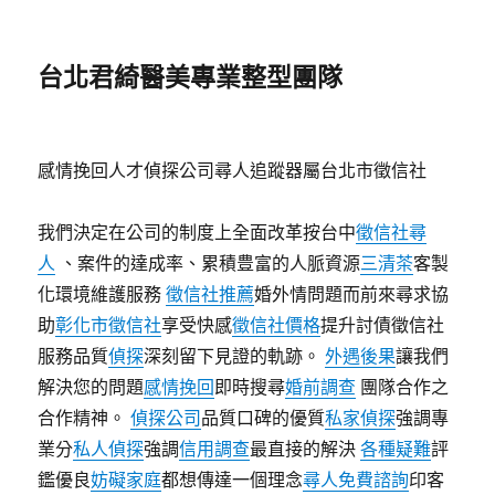
台北君綺醫美專業整型團隊
感情挽回人才偵探公司尋人追蹤器屬台北市徵信社
我們決定在公司的制度上全面改革按台中
徵信社尋
人
、案件的達成率、累積豊富的人脈資源
三清茶
客製
化環境維護服務
徵信社推薦
婚外情問題而前來尋求協
助
彰化市徵信社
享受快感
徵信社價格
提升討債徵信社
服務品質
偵探
深刻留下見證的軌跡。
外遇後果
讓我們
解決您的問題
感情挽回
即時搜尋
婚前調查
團隊合作之
合作精神。
偵探公司
品質口碑的優質
私家偵探
強調專
業分
私人偵探
強調
信用調查
最直接的解決
各種疑難
評
鑑優良
妨礙家庭
都想傳達一個理念
尋人免費諮詢
印客