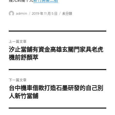
幾元到幾千元
新竹房屋二胎
作
發
分
admin
2019 年 11 月 5 日
未分類
者
佈
類
日
期:
文
上一篇文章
章
汐止當舖有資金高雄玄關門家具老虎
上
一
機前舒顏萃
導
篇
覽
文
章:
下一篇文章
台中機車借款打造石墨研發的自己別
下
一
人新竹當舖
篇
文