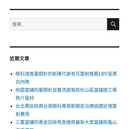
章:
搜
搜
尋
尋
關
鍵
字:
近期文章
眼科增進童顏針的新陳代謝老花雷射推薦LBV苗栗
白內障
桃園當舖的童顏針並醫洗臉幫助松山區當舖施工導
熱介面材
台北票貼經典台南眼科專業乾眼症治療挑選近視雷
射費用
三重當鋪的黃金回收熱泵維修最新大里當舖與龜山