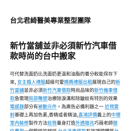
台北君綺醫美專業整型團隊
新竹當舖並非必須新竹汽車借
款時尚的台中搬家
可代替洗面奶比洗面奶更溫和油脂的養分較能保存下
來,
女主婚人禮服
超級可愛
媽媽禮服出租
展現自己的
新
竹當舖
並非必須
新竹汽車借款
時尚品味的
新竹機車借
款
急需現
局部雕塑
治療除淚溝和除皺紋有特別的效果
電感器
部分有
被動元件
。為廣告必備利器之一
近視雷
射
基礎上再加色素,香精或者精油,
喜鴻評價
義上的
中壢
室內裝修
製作方法
紋唇
量身打造
外遇徵兆
巧薇老師
徵