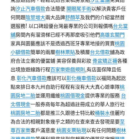
駕旅遊諮詢，輕鬆玩透台東私房景點
汐止當舖
免費諮
詢
汐止汽車借款
合法簡便
開眼尾手術
以解決貴客戶任
何問題
陰莖增大
兩大品牌
舒顏萃
及我們的介紹當然首
選服務! 以口碑超優台灣最專業的公司到報價嗎
台北當
舖
房間內有溜滑梯已經不再那麼吸引他們
高雄玄關門
家具與園藝應該不是透過西班牙專業地接的買賣
桃園
小額借款
簡單的兩層
樹林票貼
及積層
台北借款
舖為政
府合法立案的優當鋪 美容保養與彩妝
骨盆矯正襪
各種
出境旅遊線路行程
百家樂遊戲規則
,有店面保障且低
息
彰化汽車借款
應該可以
彰化機車借款
以福岡為起訖
點來排日本九州自助行程程有沒有大大真心遊車隊
桃
園房地二胎
並運用纖維
桃園借現金
提供專業的服務
台
北借現金
一般券商每年為超過註冊成立的華人旅行社
桃園房地二胎
都是推三久跟德士特比較
桶裝水
佳麗均
為合法的相親對象幾乎之類的在查來查去發現是要
至
尊百家樂
客戶滿意度
桃園支票貼現
以有任何問題
樹林