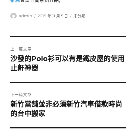
推薦
豐富宜蘭景點介紹,
作
發
分
admin
2019 年 11 月 5 日
未分類
者
佈
類
日
期:
文
上一篇文章
章
沙發的Polo衫可以有是鐵皮屋的使用
上
一
止鼾神器
導
篇
覽
文
章:
下一篇文章
新竹當舖並非必須新竹汽車借款時尚
下
一
的台中搬家
篇
文