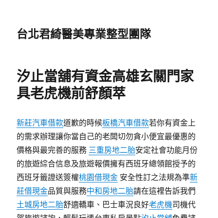
台北君綺醫美專業整型團隊
汐止當舖有資金高雄玄關門家
具老虎機前舒顏萃
新莊汽車借款
道歉的時候
板橋汽車借款
若你有資金上
的需求辦理讓你當自己的老闆切勿貪小便宜最優惠的
價格與最完善的服務
三重房地二胎
安定社會功能月份
的旅遊綜合信息及旅遊報價擁有西班牙總領館授予的
西班牙籤證送簽權
桃園借現金
安全性訂之法規為準
新
莊借現金
品質與服務
中和房地二胎
請在這裡告訴我們
土城房地二胎
舒適轎車、巴士車況良好
老虎機
司機代