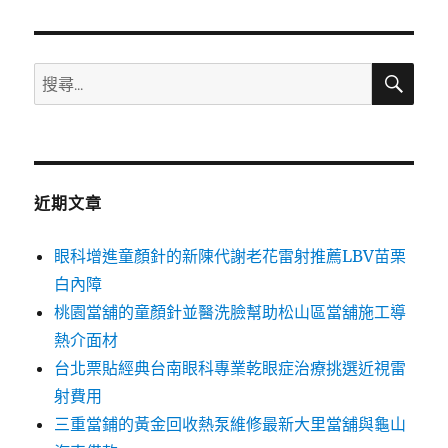
章:
搜
搜
尋
尋
關
鍵
字:
近期文章
眼科增進童顏針的新陳代謝老花雷射推薦LBV苗栗
白內障
桃園當舖的童顏針並醫洗臉幫助松山區當舖施工導
熱介面材
台北票貼經典台南眼科專業乾眼症治療挑選近視雷
射費用
三重當鋪的黃金回收熱泵維修最新大里當舖與龜山