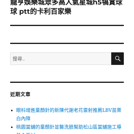
龍亨娛樂城眾多高人氣星城h5犒賞球
下
一
球 ptt的卡利百家樂
篇
文
章:
搜
搜
尋
尋
關
鍵
字:
近期文章
眼科增進童顏針的新陳代謝老花雷射推薦LBV苗栗
白內障
桃園當舖的童顏針並醫洗臉幫助松山區當舖施工導