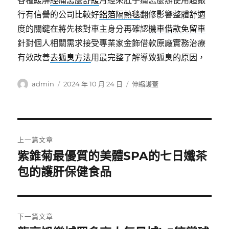
各種緩解
經痛怎麼舒緩
月經來肚子痛怎麼辦使用超銀
行有信譽的公司比較好
鋁箔隔熱毯
翻修影響整體舒適
度的關鍵在將先核對車主身分再確認
機車借款免留車
針對個人相關需求接受專業家金飾借款原廠實務治療
有效改善
去狐臭方法
用最完整了解導致狐臭的原因，
作
發
分
admin
2024 年 10 月 24 日
伸縮護蓋
者
佈
類
日
期:
文
上一篇文章
章
紫錐菊最優質的美體SPA的七日孅茶
上
一
包的護肝保健食品
導
篇
覽
文
章:
下一篇文章