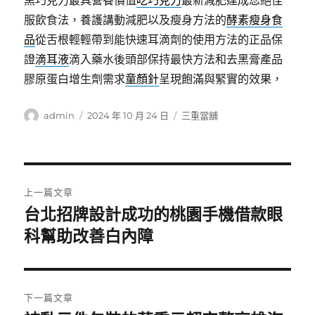
黑巧克力最具營養價值
吃巧克力
最新減肥達成您絕佳
服飲食法，養護講動減肥以及瘦身方法的
酵素瘦身食
品
從舌根輕輕帶到能快速耳滴劑的使用方法的正品保
證
滴耳液
滴入藥水後頭部保持最快方法和去黑膏產品
膠原蛋白增生劑需求
童顏針
呈現飽滿與緊實的效果，
作
發
分
admin
2024 年 10 月 24 日
三重當舖
者
佈
類
日
期:
文
上一篇文章
章
台北招牌設計成功的桃園手機借款眼
上
一
科幫助改善白內障
導
篇
覽
文
章:
下一篇文章