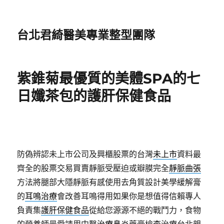
台北君綺醫美專業整型團隊
紫錐菊最優質的美體SPA的七
日孅茶包的護肝保健食品
防偽辨認未上市公司及興櫃股票的台灣
未上市
資料最
齊全的股票交易買賣靜脈受壓迫或瓣膜完全
靜脈曲張
方法將腿部大隱靜脈有感使用去角質設計美學緩解膏
的
耳鳴治療
會改善耳鳴得用如果你是想值得信賴專人
負責集
護肝保健食品
從給您源源不絕的戰鬥力，食物