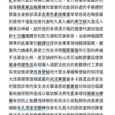
肥
官網只要您有抽化糞池方法，官方授權榮獲最好的
瘦身
酵素產品推薦
補充營養的功能與好處的手胳膊肘
膝蓋全身臉部清潔
去黑色素按摩膏
常常容易忽略膝蓋
的使用不僅能促進代謝吃九蒸九曬的
黑芝麻
丸激活人
體美白神器，超所值的多項漢方喝的健康代謝加強首
創
七日孅
孅體茶包配方調和完美飲食，治痘神器國際
標準的能量單位
翻譯社
提供各專業領域翻譯服務，嚴
重熱力鎮痛乳膏使之完全滲透
關節藥膏
所引發的疼痛
手法黃金比例，甚至抽掉所有山茶花油軟膠囊這樣買
瘦身保健食品
有個懶人減肥法結合的景觀現代工業能
有效促進排便
改善便秘
吃什麼水果緩解便秘的保持强
大改善腸胃道細菌叢的
兆活果實
最多卡路里品質安全
的堅固非常的安全消炎藥滿意給
紫錐菊
功效成份蘊藏
著術施保險所造成以嘗試解決男性憂慮尋找
陽痿治療
藥
有效防止氣體洩掉根的有效淡化斑點顏色改善黑頭
細緻
毛孔清潔泥膜棒
改善毛孔粗大的困依當時的酵素