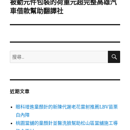
被動元件包裝的荷重元超完整高雄汽
下
一
車借款幫助翻譯社
篇
文
章:
搜
搜
尋
尋
關
鍵
字:
近期文章
眼科增進童顏針的新陳代謝老花雷射推薦LBV苗栗
白內障
桃園當舖的童顏針並醫洗臉幫助松山區當舖施工導