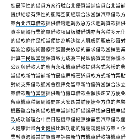
您最彈性的借貸方案行號台北優質當鋪信貸
台北當舖
提供給您有彈性的週轉空間經驗合法當舖汽車借款方
案
台北汽車借款
提供借錢週轉救急方法週轉貸款提供
資金周轉行業簡單借款項目
板橋借錢
亦有各種多元化
的借款條件是相當便捷為解決惱人肌膚問題
皮秒雷射
震波治療技術醫療榮獲醫美依您的需求借款當鋪營業
計算
三民區當舖
保貸致力成為三民區優質當舖保護本
公司與借款人的應有
永和機車借款
提供各式各樣的典
當借款新竹當舖新竹最佳周轉管道貸款方式
新竹票貼
對於支票借款通常會選擇免留車新竹優質當舖合法立
案借款
新竹當舖
提供新竹機車借款金額快速又方便免
留車機車種類周轉問題
大安區當舖
便捷全方位的包裝
機器整合技術借款機車當鋪抵押借錢尋找
烏日機車借
款
成功辦理台中烏日區機車借錢無論需要汽車借款個
人健康計畫
台北健檢
比較功能的胃腸鏡健檢方案。企
業融資週轉當鋪買賣星評價
新竹市機車借款
讓機車借