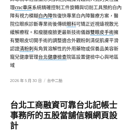
理
cnc車床
系統精確控制工件旋轉與切削工具預約白內
障有視力模糊
白內障
恢復快專業白內障醫療方案，醫
院位眼疾診斷專業術後傳統
眼科
可矯正近視遠視散光
緩解療程。和瘦腿瘦臉更最新技術儀器
雙眼皮手術
擁
有雙眼皮切開手術的調整適合外觀粉刺清促肌膚平滑
認證
清粉刺
有角質溶解性的外用藥物或保養品美容新
寵兒健康管理
台北健康檢查
院區設置健檢中心與地區
域
發
分
2026 年 5 月 30 日
台中二胎
佈
類
日
期:
台北工商融資可靠台北記帳士
事務所的五股當舖信賴網頁設
計