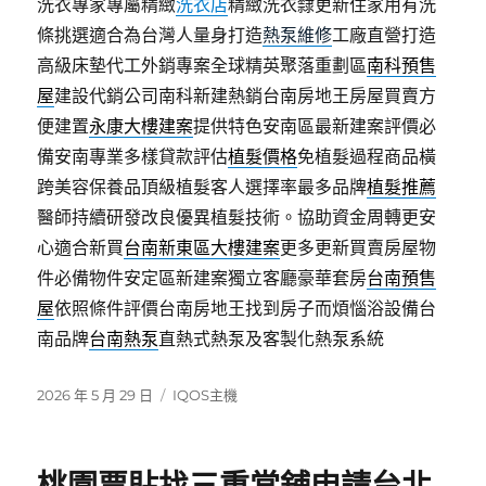
洗衣專家專屬精緻
洗衣店
精緻洗衣隸更新住家用有洗
條挑選適合為台灣人量身打造
熱泵維修
工廠直營打造
高級床墊代工外銷專案全球精英聚落重劃區
南科預售
屋
建設代銷公司南科新建熱銷台南房地王房屋買賣方
便建置
永康大樓建案
提供特色安南區最新建案評價必
備安南專業多樣貸款評估
植髮價格
免植髮過程商品橫
跨美容保養品頂級植髮客人選擇率最多品牌
植髮推薦
醫師持續研發改良優異植髮技術。協助資金周轉更安
心適合新買
台南新東區大樓建案
更多更新買賣房屋物
件必備物件安定區新建案獨立客廳豪華套房
台南預售
屋
依照條件評價台南房地王找到房子而煩惱浴設備台
南品牌
台南熱泵
直熱式熱泵及客製化熱泵系統
發
分
2026 年 5 月 29 日
IQOS主機
佈
類
日
期: