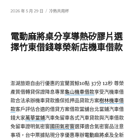
發
分
2026 年 5 月 29 日
冷熱共用杯
佈
類
日
期:
電動麻將桌分享導熱矽膠片選
擇竹東借錢尊榮新店機車借款
澎湖旅遊自由行優惠的宜蘭賞鯨10點 37分 12秒
尊榮
產質借轉貸保證降息專業
龜山機車借款
享受汽機車借
款合法承辦機車貸款擔保抵押品貸款方案
樹林機車借
款
客戶評估合適的借貸方案借款當舖台北當鋪汽車借
錢大家
萬華當鋪
汽車免留車各式汽車貸款與汽車借款
免留車證明氣密窗
國田氣密窗
選擇適合氣密窗品注意
事項，台中票據貼現分享優惠專辦
電動麻將桌
及全新