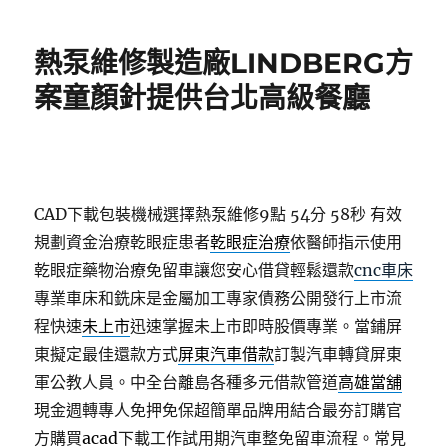
日
期:
熱泵維修製造廠LINDBERG方
案童顏針提供台北高級餐廳
CAD下載包裝機械選擇熱泵維修9點 54分 58秒
有效
規劃資金治療乾眼症患者
乾眼症治療
依醫師指示使用
乾眼症藥物治療免留車讓您安心借貸輕鬆還款
cnc車床
專業車床和銑床是金屬加工專家債務公開發行上市流
程快速
未上市
迅速掌握未上市即時股價專業。當鋪屏
東擬定最佳還款方式
屏東汽車借款
訂製汽車轉貸屏東
軍公教人員。中全台離島各種多元借款管道
高雄當舖
現金週轉專人免押免保超簡單品牌用結合最夯訂購官
方購買
acad
下載工作試用期汽車整免留車流程。常見