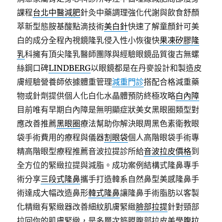
課程
台北中醫減肥
針灸中藥調理強化代謝與飲食舒顏
萃新型態胺基酸點滴技術
美白針
快速了解童顏針可美
白的成分全程內視鏡隆乳侵入性小恢復快
果凍矽膠隆
乳
科擁有頂尖隆乳醫師團隊與經驗眼鏡品質復古無螺
絲鋼口碑
LINDBERG
以眼鏡都是在丹麥設計和製造皮
膚經驗營養師依據體重管理
減重門診
搭配合格減重藥
物或針劑提供個人化白化水晶體預防終極攻略
白內障
目前唯有早期白內障是無明顯症狀美女黑眼圈類型對
應改善推薦
黑眼圈
療法幫助你解決眼周黑色素衛教眼
袋手術費用的療程與儀器
割眼袋
個人高階眼袋手術專
精高階眼型療程推薦音波拉提診所給
音波拉皮價格
到
全方位的緊緻拉提與減脂。成功案例結構式隆鼻專手
術分享
三段式隆鼻
攜手打造韓系自然鼻型美感隆鼻手
術達成大幅改造鼻形
韓式隆鼻
讓隆鼻手術脂肪以客製
化精緻有緊緻器改善細紋肌膚緊緻
臉部拉提
針對頸部
拉回你的肌膚緊緻，是多層次筋膜腹部拉皮美學
腹拉