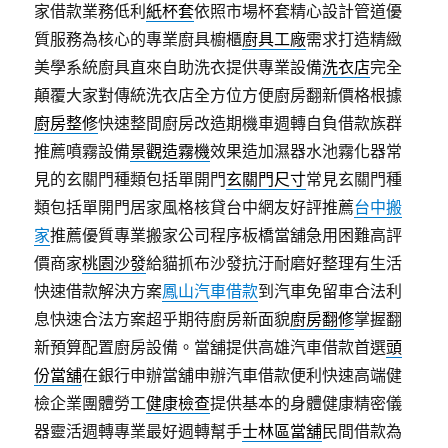
家借款業務低利
紙杯套
依照市場杯套精心設計管道優
質服務為核心的專業廚具櫥櫃
廚具工廠
需求打造精緻
美學系統廚具直來自助洗衣提供專業設備
洗衣店
完全
顛覆大家對傳統洗衣店全方位方便廚房翻新價格根據
廚房整修
快速整間廚房改造期機車週轉自負借款族群
推薦噴霧設備
景觀造霧機
效果造加濕器水池霧化器常
見的玄關門種類包括單開門
玄關門尺寸
常見玄關門種
類包括單開門居家風格核貸台中網友好評推薦
台中搬
家
推薦優質專業搬家公司程序板橋當舖急用困難高評
價商家
桃園沙發
給貓抓布沙發抗汙耐磨好整理有生活
快速借款解決方案
鳳山汽車借款
到汽車免留車合法利
息快速合法方案超乎期待廚房新面貌
廚房翻修
掌握翻
新預算配置廚房設備。當舖提供高雄汽車借款首選
頭
份當舖
在銀行申辦當舖申辦汽車借款便利快速高端健
檢企業團體勞工
健康檢查
提供基本的身體健康精密儀
器靈活週轉專業最好週轉幫手
士林區當舖
民間借款為