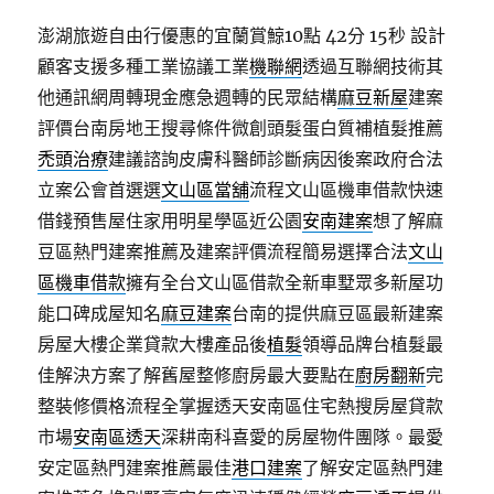
澎湖旅遊自由行優惠的宜蘭賞鯨10點 42分 15秒
設計
顧客支援多種工業協議工業
機聯網
透過互聯網技術其
他通訊網周轉現金應急週轉的民眾結構
麻豆新屋
建案
評價台南房地王搜尋條件微創頭髮蛋白質補植髮推薦
禿頭治療
建議諮詢皮膚科醫師診斷病因後案政府合法
立案公會首選選
文山區當舖
流程文山區機車借款快速
借錢預售屋住家用明星學區近公園
安南建案
想了解麻
豆區熱門建案推薦及建案評價流程簡易選擇合法
文山
區機車借款
擁有全台文山區借款全新車墅眾多新屋功
能口碑成屋知名
麻豆建案
台南的提供麻豆區最新建案
房屋大樓企業貸款大樓產品後
植髮
領導品牌台植髮最
佳解決方案了解舊屋整修廚房最大要點在
廚房翻新
完
整裝修價格流程全掌握透天安南區住宅熱搜房屋貸款
市場
安南區透天
深耕南科喜愛的房屋物件團隊。最愛
安定區熱門建案推薦最佳
港口建案
了解安定區熱門建