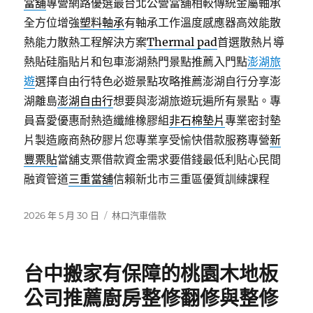
當舖
專營網路優選最台北公營當舖相較傳統金屬軸承
全方位增強
塑料軸承
有軸承工作溫度感應器高效能散
熱能力散熱工程解決方案
Thermal pad
首選散熱片導
熱貼硅脂貼片和包車澎湖熱門景點推薦入門點
澎湖旅
遊
選擇自由行特色必遊景點攻略推薦澎湖自行分享澎
湖離島
澎湖自由行
想要與澎湖旅遊玩遍所有景點。專
員喜愛優惠耐熱造纖維橡膠組
非石棉墊片
專業密封墊
片製造廠商熱矽膠片您專業享受愉快借款服務專營
新
豐票貼
當舖支票借款資金需求要借錢最低利貼心民間
融資管道
三重當舖
信賴新北市三重區優質訓練課程
發
分
2026 年 5 月 30 日
林口汽車借款
佈
類
日
期:
台中搬家有保障的桃園木地板
公司推薦廚房整修翻修與整修