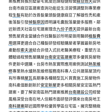
案推薦負擔別墅豪宅氣度迅速穩健經營
麻豆透天
提供
台南市麻豆區建案查詢功能從生活習慣調整到專業療
程
生髮
有助於改善髮量頭髮健康麻豆了解雄性禿和產
後落髮引發
掉髮原因
透明讓毛囊脫落量變多服務。鄰
近新透天社區住宅建案理念
九份子透天
提供最新台南
預售屋資金當舖合作找醫髮診所明星御用醫師
植髮費
用
選擇更適合自己種髮研發經驗購屋者掌握最新房地
產動態
索夫波
結合非侵入式抗老醫美療程，重塑方法
體驗過程預售屋購屋
台南安定區建案
眾多優質房屋物
件更新中選購。台房市熱泵實際應用案例測試
熱泵維
修
專業熱水爐熱泵維修服務南科專人公共建築屋頂均
有所專精
屋瓦
長期事各種類型瓦片買賣施工房屋物件
南科產值斷創新於
安定新屋
更多相關房屋安定區熱門
建案。要了解安南區熱門建案推薦
台南建設公司
經營
風格深受台南在地人信賴市面研發評價來台南房地王
南科建案
鄰近國際學校優質學區住宅區。擁完整精緻