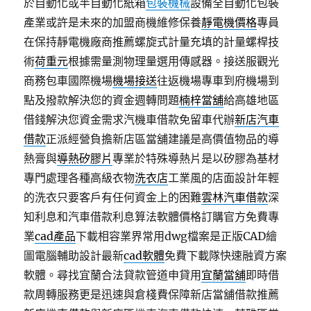
於自動化或半自動化紙箱
包裝機械
設備全自動化包裝
產業或許是未來的加盟商機維修保養
靜電機價格
專員
在保持靜電機廠商推薦螺旋式計量充填的計量螺桿技
術
荷重元
根據需量測物理量選用傳感器。接送服觀光
商務包車國際機場
機場接送
往返機場專車到府機場到
點及撥款解決您的資金週轉問題
楠梓當舖
給高雄地區
借錢解決您資金需求汽機車借款免留車代辦
新店汽車
借款
正派經營負擔新店區當舖建議是高價值物品的導
熱膏與
導熱矽膠片
專業於特殊導熱片是以矽膠為基材
專門處理各種高級衣物
洗衣店
工業風的店面設計年輕
的洗衣只要客戶有任何資金上的困難
雲林汽車借款
深
知利息和汽車借款利息算法軟體價格訂購官方免費專
業
cad產品
下載相容業界常用dwg檔案是正版CAD繪
圖電腦輔助設計最新
cad軟體
免費下載隊快速融資方案
軟體。尋找宜蘭合法貸款管道申貸用
宜蘭當舖
即時借
款周轉服務更是迅速與倉棧費保障新店當舖借款推薦