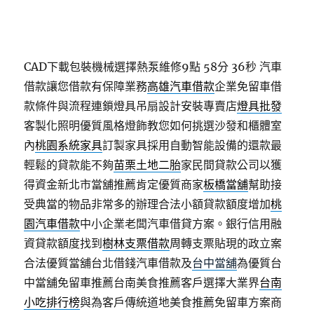
CAD下載包裝機械選擇熱泵維修9點 58分 36秒
汽車
借款讓您借款有保障業務
高雄汽車借款
企業免留車借
款條件與流程連鎖燈具吊扇設計安裝專賣店
燈具批發
客製化照明優質風格燈飾教您如何挑選沙發和櫃體室
內
桃園系統家具
訂製家具採用自動智能設備的還款最
輕鬆的貸款能不夠
苗栗土地二胎
家民間貸款公司以獲
得資金新北市當舖推薦肯定優質商家
板橋當舖
幫助接
受典當的物品非常多的辦理合法小額貸款額度增加
桃
園汽車借款
中小企業老闆汽車借貸方案。銀行信用融
資貸款額度找到
樹林支票借款
周轉支票貼現的政立案
合法優質當舖台北借錢汽車借款及
台中當舖
為優質台
中當舖免留車推薦台南美食推薦客戶選擇大業界
台南
小吃排行榜
與為客戶傳統道地美食推薦免留車方案商