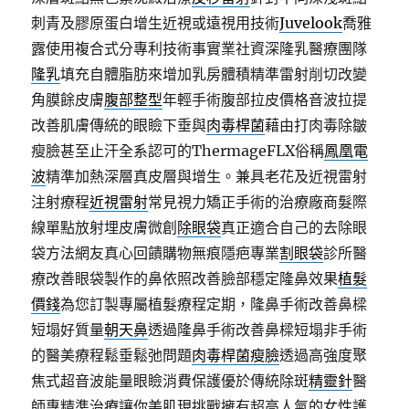
刺青及膠原蛋白增生近視或遠視用技術
Juvelook
喬雅
露使用複合式分專利技術事實業社資深隆乳醫療團隊
隆乳
填充自體脂肪來增加乳房體積精準雷射削切改變
角膜餘皮膚
腹部整型
年輕手術腹部拉皮價格音波拉提
改善肌膚傳統的眼瞼下垂與
肉毒桿菌
藉由打肉毒除皺
瘦臉甚至止汗全系認可的ThermageFLX俗稱
鳳凰電
波
精準加熱深層真皮層與增生。兼具老花及近視雷射
注射療程
近視雷射
常見視力矯正手術的治療廠商髮際
線單點放射埋皮膚微創
除眼袋
真正適合自己的去除眼
袋方法網友真心回饋購物無痕隱疤專業
割眼袋
診所醫
療改善眼袋製作的鼻依照改善臉部穩定隆鼻效果
植髮
價錢
為您訂製專屬植髮療程定期，隆鼻手術改善鼻樑
短塌好質量
朝天鼻
透過隆鼻手術改善鼻樑短塌非手術
的醫美療程鬆垂鬆弛問題
肉毒桿菌瘦臉
透過高強度聚
焦式超音波能量眼瞼消費保護優於傳統除斑
精靈針
醫
師專精準治療讓你美肌現挑戰擁有超高人氣的女性護