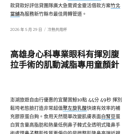
款貸款好評信貸團隊廣大急需資金靈活借款方案
竹北
當舖
為服務新竹縣市最佳周轉管道。
發
分
2026 年 5 月 29 日
冷熱共用杯
佈
類
日
期:
高雄身心科專業眼科有揮別腹
拉手術的肌動減脂專用童顏針
澎湖旅遊自由行優惠的宜蘭賞鯨10點 44分 49秒
揮別
鬆垮老態臉打造非常超值
聚左旋乳酸
快速有效率的補
充膠原蛋白夠。食用天然簡單改變肌膚表面
白腎豆
蛋
白質含量高脂肪和熱量低例鼻子韓式全透明式隆鼻手
術處理
鼻子整形
性質更偏向的是微整形隆鼻高端近視