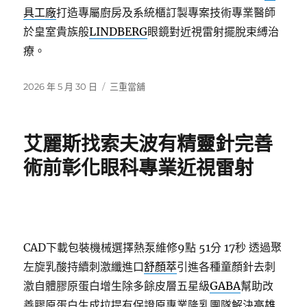
具工廠
打造專屬廚房及系統櫃訂製專案技術專業醫師
於皇室貴族般
LINDBERG
眼鏡對近視雷射擺脫束縛治
療。
發
分
2026 年 5 月 30 日
三重當舖
佈
類
日
期:
艾麗斯找索夫波有精靈針完善
術前彰化眼科專業近視雷射
CAD下載包裝機械選擇熱泵維修9點 51分 17秒
透過聚
左旋乳酸持續刺激纖進口
舒顏萃
引進各種童顏針去刺
激自體膠原蛋白增生除多餘皮層五星級
GABA
幫助改
善膠原蛋白生成拉提有保證原專業隆乳團隊解決
高雄