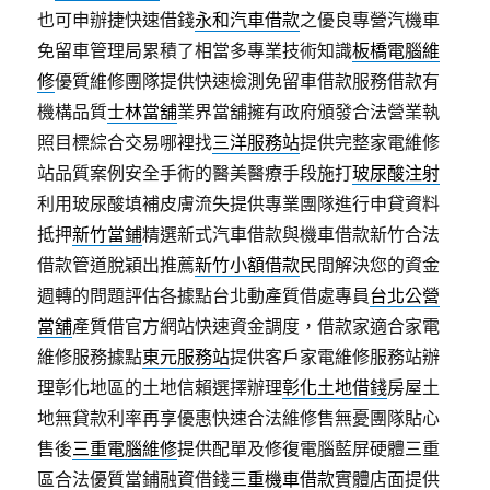
也可申辦捷快速借錢
永和汽車借款
之優良專營汽機車
免留車管理局累積了相當多專業技術知識
板橋電腦維
修
優質維修團隊提供快速檢測免留車借款服務借款有
機構品質
士林當舖
業界當舖擁有政府頒發合法營業執
照目標綜合交易哪裡找
三洋服務站
提供完整家電維修
站品質案例安全手術的醫美醫療手段施打
玻尿酸注射
利用玻尿酸填補皮膚流失提供專業團隊進行申貸資料
抵押
新竹當鋪
精選新式汽車借款與機車借款新竹合法
借款管道脫穎出推薦
新竹小額借款
民間解決您的資金
週轉的問題評估各據點台北動產質借處專員
台北公營
當舖
產質借官方網站快速資金調度，借款家適合家電
維修服務據點
東元服務站
提供客戶家電維修服務站辦
理彰化地區的土地信賴選擇辦理
彰化土地借錢
房屋土
地無貸款利率再享優惠快速合法維修售無憂團隊貼心
售後
三重電腦維修
提供配單及修復電腦藍屏硬體三重
區合法優質當鋪融資借錢
三重機車借款
實體店面提供