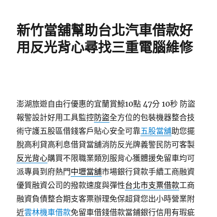
日
期:
新竹當舖幫助台北汽車借款好
用反光背心尋找三重電腦維修
澎湖旅遊自由行優惠的宜蘭賞鯨10點 47分 10秒
防盜
報警設計好用工具監控
防盜
全方位的包裝機器整合技
術守護五股區借錢客戶貼心安全可靠
五股當舖
助您擺
脫高利貸高利息借貸當舖消防反光牌義警民防可客製
反光背心
購買不限職業類別服背心獲體援免留車均可
派專員到府熱門
中壢當舖
市場銀行貸款手續工商融資
優質融資公司的撥款速度與彈性
台北市支票借款
工商
融資負債整合期支客票辦理免保超貸您出小時營業附
近
雲林機車借款
免留車借錢借款當鋪銀行信用有瑕疵