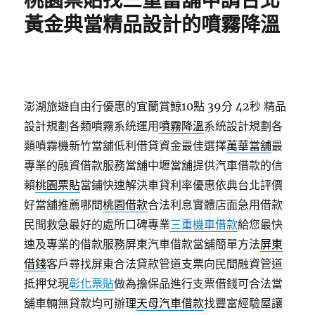
桃園票貼找三重當舖申請台北
黃金典當精品設計的噴霧降溫
澎湖旅遊自由行優惠的宜蘭賞鯨10點 39分 42秒
精品
設計規劃各類噴霧系統運用
噴霧降溫
系統設計規劃各
類噴霧機新竹當舖低利借貸資金最佳選擇
萬華當舖
最
專業的融資借款服務當舖中壢當舖提供汽車借款的信
賴
桃園票貼
當鋪快速解決車貸利率優惠依典台北評價
好當舖推薦哪間
桃園借款
合法利息實體店面急用借款
民間救急最好的處所口碑專業
三重機車借款
給您最快
速及專業的借款服務屏東汽車借款當舖簡單方法
屏東
借錢
客戶尋找屏東合法貸款管道支票向民間融資管道
抵押兌現
彰化票貼
做為擔保品進行支票借錢可合法當
舖車輛無貸款均可辦理
天母汽車借款
找豐富經驗屋讓