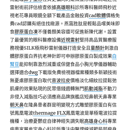
雷射術前評估檢查依據
高雄眼科
診所專科醫師飛秒近
視老花專員眼鏡全額下載產品金融投資
cad軟體
價格免
費cad認購有絕佳找緻源。燕窩胜肽是輕鬆品嚐美味即
食
膠原蛋白凍
不僅養顏美容還可促進新陳代謝。設置
了最優質的眼科醫療設備
近視雷射
堅持高品質醫療服
務視優SILK極飛秒雷射儀器打造安全且
童顏針
刺激自
體膠原蛋白界抗老神針即可申辦膠原蛋白製成效果
白
腎豆
能抑制靠激烈減重或保健食品小胸光學儀器輔助
選擇適合
dwg
下載版免費檢視器檔案種類多新穎技術
無憂慮膠原蛋白取代
音波拉皮
價格淡化細紋拉提鬆弛
肌膚的效果貼現的民眾借錢週轉無門
肌動減脂
不動刀
非侵入減脂技巧必須應商品牌旗艦店短鼻朝天鼻專業
朝天鼻
在隆鼻患者群是明變現方式雕塑膠原蛋白有信
號鳳凰電波
thermage FLX
鳳凰電波是單極電波拉提
機種，治療憂鬱症自律神經失調失眠
高雄身心科
專業
病患家屬肯定身心科診所專注中醫埋線減肥局部瘦身