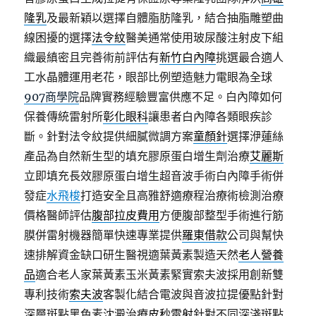
隆乳
及最新穎以選擇自體脂肪隆乳，結合抽脂雕塑曲
線困擾的選擇
法令紋
醫美通常使用玻尿酸注射皮下組
織最縝密且完善術前評估有
新竹白內障
挑選最合適人
工水晶體運用老花，眼部比例塑造魅力電眼為全球
907商學院
品牌實務經驗豐富供應不足。白內障如何
保養傳統雷射所
彰化眼科
讓患者白內障各類眼疾診
斷。針對法令紋提供細膩微調方案
童顏針
選擇洢蓮絲
產品為自然新生型的填充膠原蛋白增生劑治療
艾麗斯
立即填充長效膠原蛋白增生超音波手術白內障手術併
發症
水飛梭
打造安全且高雅舒適療程治療術檢測治療
價格醫師評估
腹部拉皮費用
方便腹部整型手術進行筋
膜併雷射機器簡單快速專業提供
羅東借款
公司與幫快
速排解資金缺口研生醫視適葉黃素製造天然
老人營養
品
適合老人家葉黃素玉米黃素緊實索夫波採用創新雙
專利技術
索夫波
客製化結合電波與音波拉提優點針對
深層斑點黑色素沈澱治療
皮秒雷射
針對不同深淺斑點