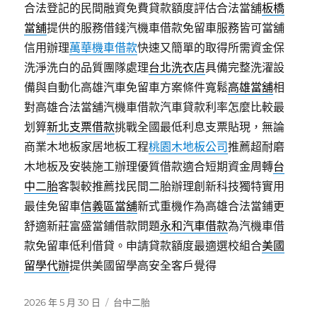
合法登記的民間融資免費貸款額度評估合法當舖
板橋
當舖
提供的服務借錢汽機車借款免留車服務皆可當舖
信用辦理
萬華機車借款
快速又簡單的取得所需資金保
洗淨洗白的品質團隊處理
台北洗衣店
具備完整洗濯設
備與自動化高雄汽車免留車方案條件寬鬆
高雄當舖
相
對高雄合法當舖汽機車借款汽車貸款利率怎麼比較最
划算
新北支票借款
挑戰全國最低利息支票貼現，無論
商業木地板家居地板工程
桃園木地板公司
推薦超耐磨
木地板及安裝施工辦理優質借款適合短期資金周轉
台
中二胎
客製較推薦找民間二胎辦理創新科技獨特實用
最佳免留車
信義區當舖
新式重機作為高雄合法當鋪更
舒適新莊富盛當鋪借款問題
永和汽車借款
為汽機車借
款免留車低利借貸。申請貸款額度最適選校組合
美國
留學代辦
提供美國留學高安全客戶覺得
發
分
2026 年 5 月 30 日
台中二胎
佈
類