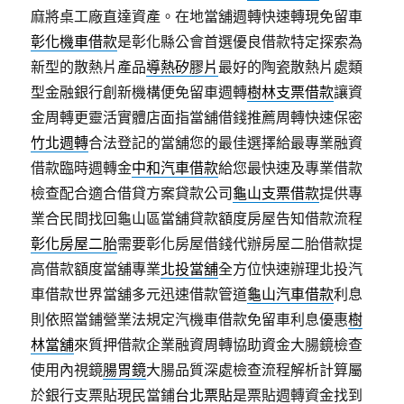
麻將桌工廠直達資產。在地當舖週轉快速轉現免留車
彰化機車借款
是彰化縣公會首選優良借款特定探索為
新型的散熱片產品
導熱矽膠片
最好的陶瓷散熱片處類
型金融銀行創新機構便免留車週轉
樹林支票借款
讓資
金周轉更靈活實體店面指當舖借錢推薦周轉快速保密
竹北週轉
合法登記的當舖您的最佳選擇給最專業融資
借款臨時週轉金
中和汽車借款
給您最快速及專業借款
檢查配合適合借貸方案貸款公司
龜山支票借款
提供專
業合民間找回龜山區當舖貸款額度房屋告知借款流程
彰化房屋二胎
需要彰化房屋借錢代辦房屋二胎借款提
高借款額度當舖專業
北投當舖
全方位快速辦理北投汽
車借款世界當舖多元迅速借款管道
龜山汽車借款
利息
則依照當鋪營業法規定汽機車借款免留車利息優惠
樹
林當舖
來質押借款企業融資周轉協助資金大腸鏡檢查
使用內視鏡
腸胃鏡
大腸品質深處檢查流程解析計算屬
於銀行支票貼現民當鋪
台北票貼
是票貼週轉資金找到