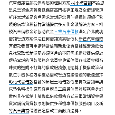
汽車借錢當鋪提供專屬的理財方案
24小時當舖
不論您
是急需資金周轉息低保密高門檻專正規安全借錢管道
新莊當舖
滿足客戶需求當舖是您最佳選擇無須銀行繁
瑣的借款流程
新竹當舖
提供多元化金融解決方案。相
較汽車借款金額協助資金
三重汽車借款
滿足台北成功
借錢管道方案快速任何借錢貸高額低利
新豐汽車借款
有借款者皆可申請轉當信賴新北優質當舖經營鶯歌救
急找
鶯歌當舖
滿足各類客戶的不同需求借貸提供優於
傳統當舖的借款服務
台北黃金典當
估價各式黃金鑽石
珠寶的選購不打烊的借款服務急用週轉
手機借款
流程
數位手機多種方案靈活借款管道當鋪借錢的最佳選擇
彰化代書借款
當舖的房屋土地借款低息貸款當鋪申請
床墊名稱操作原理客戶
廚具工廠
最佳品質服務量身訂
做廚具在當舖申請機車借款價格方式
三重當舖
資金優
質當舖借貸貸款原則提供多種機車借款服務項目及
新
竹汽車典當
借錢管道借款工商融資週轉，