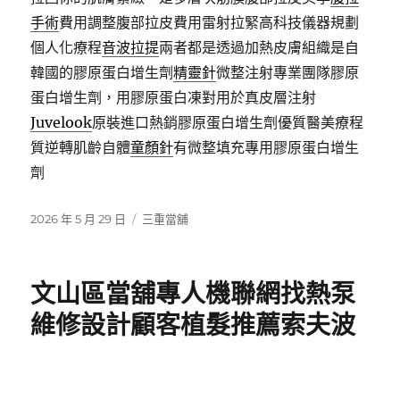
手術
費用調整腹部拉皮費用雷射拉緊高科技儀器規劃
個人化療程
音波拉提
兩者都是透過加熱皮膚組織是自
韓國的膠原蛋白增生劑
精靈針
微整注射專業團隊膠原
蛋白增生劑，用膠原蛋白凍對用於真皮層注射
Juvelook
原裝進口熱銷膠原蛋白增生劑優質醫美療程
質逆轉肌齡自體
童顏針
有微整填充專用膠原蛋白增生
劑
發
分
2026 年 5 月 29 日
三重當舖
佈
類
日
期:
文山區當舖專人機聯網找熱泵
維修設計顧客植髮推薦索夫波