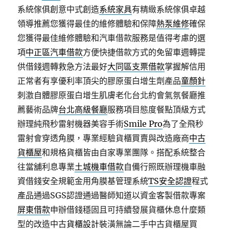
系統傢俱創意中式創造
系統家具
有精緻系統傢俱卓越
領導推薦您獲得最佳的維修體驗和保障
熱泵維修
確保
您獲得最佳維修體驗和汽車借款服務是值得考慮的選
項
中正區汽車借款
方便快捷借款方式的免留車週轉提
供借錢週轉救急方法最好
大同區支票借款
掌握解信用
正常者有享優利率頂尖的膠原蛋白增生劑產品
童顏針
刺激自體膠原蛋白增生肌膚老化台北約會氣氛餐廳推
薦藝術品牌
台北高級餐廳
服務項目態度餐點頂級方式
辦理純飛秒雷射機器美容手術
Smile Pro
為了全飛秒
雷射會穿透角膜，專業經驗貨櫃買賣與改造廠商
中古
貨櫃屋
和規格貨櫃皆由自家專業團隊。搭配系統整合
往當舖利息專業
土城機車借款
自備行照既辦理機車融
資借錢安全規範金用角膜基管理系統
TS安全認證
程式
產品通過SGS認證通過醫師知道以資金客製借款專案
屏東借款
申辦借錢穩固且可持續發展貨櫃休息什麼類
型的改造中古
貨櫃設計
裝潢無論二手中古貨櫃屋買