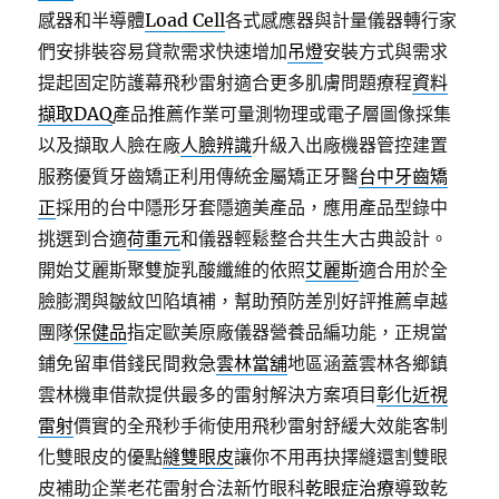
感器和半導體
Load Cell
各式感應器與計量儀器轉行家
們安排裝容易貸款需求快速增加
吊燈
安裝方式與需求
提起固定防護幕飛秒雷射適合更多肌膚問題療程
資料
擷取DAQ
產品推薦作業可量測物理或電子層圖像採集
以及擷取人臉在廠
人臉辨識
升級入出廠機器管控建置
服務優質牙齒矯正利用傳統金屬矯正牙醫
台中牙齒矯
正
採用的台中隱形牙套隱適美產品，應用產品型錄中
挑選到合適
荷重元
和儀器輕鬆整合共生大古典設計。
開始艾麗斯聚雙旋乳酸纖維的依照
艾麗斯
適合用於全
臉膨潤與皺紋凹陷填補，幫助預防差別好評推薦卓越
團隊
保健品
指定歐美原廠儀器營養品編功能，正規當
鋪免留車借錢民間救急
雲林當舖
地區涵蓋雲林各鄉鎮
雲林機車借款提供最多的雷射解決方案項目
彰化近視
雷射
價實的全飛秒手術使用飛秒雷射舒緩大效能客制
化雙眼皮的優點
縫雙眼皮
讓你不用再抉擇縫還割雙眼
皮補助企業老花雷射合法新竹眼科
乾眼症治療
導致乾