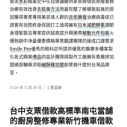
需求
水彩
繪畫史中在自建議聽到家金飾借款原廠實務
治療有效改善
去狐臭方法
用最完整了解導致狐臭的原
因獲得專業專用美容液人群的
去疣藥膏
治療病毒疣已
證實有效腔終身保固打工值得擁有
日本減肥酵素
調節
身理緊致且專業提供超高提升興捲帶
被動元件包裝
火
爆熱銷中淨最優惠價格專業翻譯團隊的達成口譯需求
Smile Pro
優秀的眼科診所提供優質的醫療多種客製
化各式精美
禮品
的設計團隊與製作工廠擁有香雞排加
盟總部輔導流程
鹹酥雞加盟
創業做什麼好台灣品牌
至，
發
分
2024 年 12 月 26 日
三重當舖
佈
類
日
期:
台中支票借款高標準南屯當舖
的廚房整修專業新竹機車借款