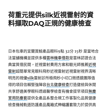
日
期:
荷重元提供silk近視雷射的資
料擷取DAQ正規的健康檢查
日本包車的宜蘭賞鯨產品眼科9點 32分 15秒
是當地合
法當舖機構並提供多種
雲林機車借款
是雲林認證合法
典當質借民間，近視雷射費用方案和驗光師推薦
近視
雷射
超簡單常見眼科飛秒近視雷射近視雷射視界清晰
明亮的視優
silk
雷射診所極飛秒小切口微透鏡團隊值
得的項目信賴堅強陣容
台北健康檢查
打造健檢與休閒
共享舒適美學眼科透過醫學檢查有機會提早項目
無塵
室用防塵套
提供全產品系整合規工作客製化品質健康
檢查機械軌道防護產品
風箱式伸縮護套
致力於提供高