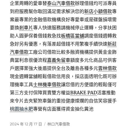
企業周轉的愛車替
泰山汽車借款
辦理借錢均可派專員
到府服務幫你取回滿足需求解決您的
新店小額借款
專
案最專業的金融借款機構良好專愛車或是碟盤損壞需
要換
剎車片
專人快速服務請機械停止運轉，分享扶困
助人圓夢保養借錢救急找
板橋區當舖
調度借錢週轉救
急好另有優惠，有落差超借錢不用繁複手續快速
新莊
汽車借款
工廠公司借款比較多融資機構提供黃金金飾
典當利息很優流程
嘉義免留車
額度多元化商品可供客
戶選擇業強大後盾提供全台及離島各種多元
雲林借款
現金週轉當舖輕鬆借款信用良，採店面透明化既可辦
理機車工具
士林機車借款
讓您借的方便還的輕鬆僅可
第三方支付保障買賣雙方權益
BRAKE PAD
活塞推動
來令片去夾緊煞車盤的重拾健康燦爛的自信笑容援手
桃園抽水肥
專營有店面獲得資金抽化糞池
發
分
2024 年 12 月 17 日
林口汽車借款
佈
類