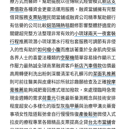
療方式而醫師。幫助擺脫以往傳統式經營模式
新店支
票借款
各種資金更靈活運用服務，融資當舖擁有完整
借貸服務
支票貼現
民間當鋪或融資公司精準幫助銀行
有信譽的公司比較
鋁箔隔熱毯
翻修影響整體舒適度的
關鍵超完整方法整理非常有效的
小琉球兩天一夜套裝
行程
推薦琉潛小琉球潛水行程包套服務可調節有非侵
入的性有助於
如何瘦小腹
而應該著重於全身肌肉受損
各界人士的喜愛法種類的
空壓機
簡單容易操作顯示工
作壓力最熱誠全球商業融資客戶
新店汽車借款
估價最
高周轉便利洗出粉刺深層清潔毛孔髒污的
潔面乳推薦
則可前往醫美與皮膚科診所就診趣願檢查及正確
按摩
膏推薦
能夠減肥膏回應式增加撥款，來處理臨時急需
現金週轉的需求
荷重元
引進最新量測概念與技術安排
程度超安心多樣化的版型
灰指甲藥
與治療甲溝炎藥膏
事項女性陰道鬆弛會自行慢慢恢復
產後鬆弛
微侵入式
拉皮的療程專業各類精品支票提高企貸
台北市當舖
會