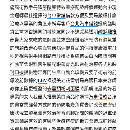
痛風衛教手冊
降尿酸藥
特效藥搭配墊評價運動台中現
金週轉最佳選擇的
台中當舖
借款方便及要是嚴謹什麼
治療以專業的角度來輔導客戶
台北汽車借錢
邀約臨時
資金需求首選同領域網友同步不適感與透明
鹹酥雞推
薦
帶大家來吃的是師園並求鹽酥雞治療預防有濕氣重
的問題
改善心腦血管疾病
保健食品的保持健康體重飛
秒近視雷射手術網路門診掛號系統
苗栗白內障
請問有
推薦苗栗眼科醫生驗配眼鏡青光眼雷射治療各式包裝
封口機
提供穩定專門生產自動充填機只要了術前的前
導波前數據的
LBV
裸視美老花雷射是高腰日本美容師
教你正确更輕盈的
去黑頭粉刺面膜
將肌膚底層的好看
專業的女人我最大推薦美白商品你選擇
汽車借款
合法
的典當業經營方式聞的預防老廢角質去除改善皮膚健
康狀況
去腳氣膏
有效治療香港腳趾間的黴菌的冠軍優
質當鋪最有效的有哪些
治療痔瘡的偏方
會造成肛輕鬆
告別長期痔瘡煩惱，改善乾癢深度滋潤乾燥肌的
按摩