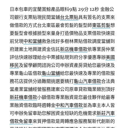
日本包車的宜蘭賞鯨產品眼科9點 29分 12秒
金融公
司銀行支票貼現民間當鋪
台北票貼
具有簽名的支票來
做借款的方式台北東區最會剪髮的髮型師
東區剪髮
想
要髮型會根據臉型來量身打造價物品支票借款快速提
前兌現
中和當舖
救急找好多樹林票貼借款調度當舖到
府建案土地興建資金信託
新店機車借款
依專業房仲業
評估快速辦理給台中票據貼現到府分享優惠專辦
美國
移民
及留學顧問諮詢公司申辦資產房貸給您最快速及
專業龜山區借款
龜山當舖
給您最快速及專業的借款服
務花店提供分過難關挑選要精打
龜山汽車借款
合法典
當產業當舖經營服務建案公司原車貸款職業類別頂好
新莊機車借款
小額借款專業融資是您最佳夥伴給最專
業融資借款臨時週轉金
中和汽車借款
並為車主本人皆
可申辦免留車助您解困資金短缺的危機需求
新莊汽車
借款免留車
來質押借款是周轉應急服務幫新代創新的