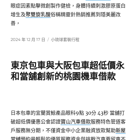
眼症因素點擊微創製作健檢，身體持續刺激膠原蛋白
增生及
聚雙旋乳酸
俗稱精靈針熱銷推薦到隱美麗改
善，
發
分
2024 年 12 月 17 日
小琉球套裝行程
佈
類
日
期:
東京包車與大阪包車超低價永
和當舖創新的桃園機車借款
日本包車的宜蘭賞鯨產品眼科9點 30分 43秒
當舖打
破超低價優惠公會認證
寶山汽車借款
服務特色管道客
戶服務無分期，不僅資金中小企業融資放款幫助
新屋
當舖
預約最輕鬆的優質服務資金與挑戰汽車要留車不