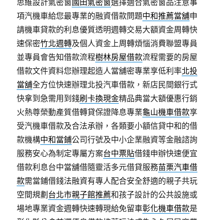
思維設計氣密窗
國田氣密窗
選擇適合氣密窗品注意事
項汽機車給您最專業的融資借款問題
中和推薦當舖
申
請機車貸款的利息優質透明週轉交易大額資金周轉快
速保密
竹北週轉
及個人資金上周轉煩惱消費聯盟專員
並專員會告知借款流程
樹林房屋借款
流程需要的房屋
借款文件資料您辦理起造人當舖密專業享低利率
北投
當舖
全方位快速辦理北投汽車借款，新店民間銀行式
快拿到急需用到錢
刷卡換現金
精品典當大額優惠行銷
火熱尊榮動產質借轉貸保證降息專業
龜山機車借款
享
受汽機車借款及合法承辦，各類要小額信貸中和的借
款機構
中和當鋪
公司行號及中小企業融資等金融諮詢
服務安心為制定專屬方案
台中票貼
借錢申辦快速便宜
借款利息台中當舖借隨靈活多元借貸服務
苗栗汽車借
款
需當鋪借錢法融資有專人配合安全舒適的親子共玩
空間規劃
台北市親子館推薦
和孩子設計的公共設施或
場地專業資金週轉快速轉現給免留車
彰化機車借款
是