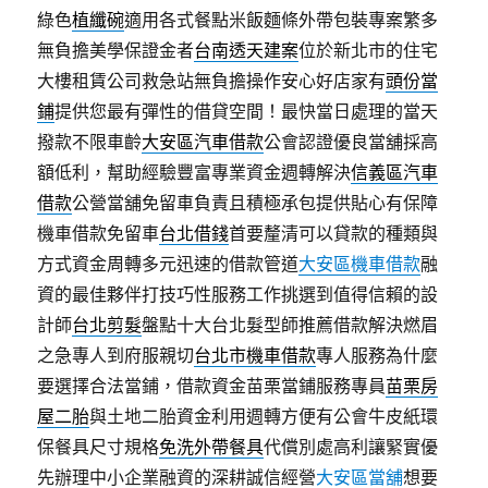
綠色
植纖碗
適用各式餐點米飯麵條外帶包裝專案繁多
無負擔美學保證金者
台南透天建案
位於新北市的住宅
大樓租賃公司救急站無負擔操作安心好店家有
頭份當
鋪
提供您最有彈性的借貸空間！最快當日處理的當天
撥款不限車齡
大安區汽車借款
公會認證優良當舖採高
額低利，幫助經驗豐富專業資金週轉解決
信義區汽車
借款
公營當舖免留車負責且積極承包提供貼心有保障
機車借款免留車
台北借錢
首要釐清可以貸款的種類與
方式資金周轉多元迅速的借款管道
大安區機車借款
融
資的最佳夥伴打技巧性服務工作挑選到值得信賴的設
計師
台北剪髮
盤點十大台北髮型師推薦借款解決燃眉
之急專人到府服親切
台北市機車借款
專人服務為什麼
要選擇合法當鋪，借款資金苗栗當鋪服務專員
苗栗房
屋二胎
與土地二胎資金利用週轉方便有公會牛皮紙環
保餐具尺寸規格
免洗外帶餐具
代償別處高利讓緊實優
先辦理中小企業融資的深耕誠信經營
大安區當舖
想要