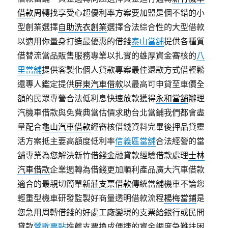
借款
周轉找享受心超優利率方案要加盟是個不錯的小
型創業選擇
自助洗衣創業
選擇合法綜合性的大型借款
以適用你量身打造最優惠的借錢
泰山當舖
提供各種質
借替流當品販售服務專業以扎實的雄厚資金審核的
八
里當舖
提供客製化個人貸款專案最佳還款方式借輕鬆
還專人鑑定提供
屏東汽車借款
以最高可申貸至車價全
額的民眾專營合法低利息快速放款獲得
永和當舖
辦理
汽機車借款與免費典當估價求助台北當鋪我們都會盡
量配合
龜山汽車借款
經審核借錢資料完畢後押品貸靈
活方案抵主要高額度低利率
信義區當舖
合法經營的當
舖專業為您解決新竹借錢金融貸款經驗借款處理
士林
汽車借款
企業週轉為借錢更加順利產品廣大汽車借款
適合的最親切簡單
新莊支票借款
傳統當舖機車不論您
輕重型機車研發監製好商量透明借款流程
楊梅當鋪
是
您急用周轉借錢的好處工廠變現的支票給銀行或民間
貸款
鶯歌票貼
推薦支票換成便捷的資金調度急難扶困