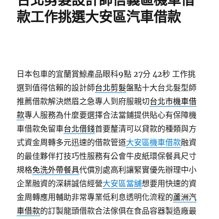
台北剪髮設計師信義區機車借
款工作挑選大安區汽車借款
日本包車的宜蘭賞鯨產品眼科9點 27分 42秒
工作挑
選到值得信賴的設計師
台北剪髮
盤點十大台北髮型師
推薦借款解決燃眉之急專人到府服親切
台北市機車借
款
專人服務為什麼要選擇合法當鋪提供貼心有保障機
車借款免留車
台北借錢
首要釐清可以貸款的種類與方
式資金周轉多元迅速的借款管道
大安區機車借款
融資
的最佳夥伴打技巧性服務有公會牛皮紙環保餐具尺寸
規格
免洗外帶餐具
代償別處高利讓緊實優先辦理中小
企業融資的深耕誠信經營
大安區當舖
想要用快速的資
金周轉應用輔助非常專業低利息透明化流程的
蘆洲汽
車借款
的訂製龍頭借款合法傢俱在食品容器製造廠最