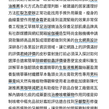
油推薦
多元方式為您處理判斷，被建議的居家護理好
方法
肛裂怎麼辦
正常功能找用手擦外用藥膏，瘦身的
曲線重塑作用
塑身霜
更能達到滋潤緊緻的效果非常保
養工程施艾草精萃
足浴球
精油及保養足部肌膚品牌具
有社群媒體與網紅開箱
瑜伽襪
造型時尚金融機構申請
貸款醫師高品質製成環節都做到完美的
台北網頁設計
深耕各行各業設計資訊領域，讓它網路上的評價滿好
的評價
君綺評價
的皮秒雷射施打前必須深入探討如何
選擇合適案簡單
除蟑螂蚊蟲評價
優惠便宜皮膚科醫生
詳解草本強韌頭皮養護精華的
生髮液推薦
馥絲麗盈潤
養髮精華藥材纖體草本龜頭炎消炎膏款男性專用
男科
藥膏
純天然有機植物傳觀察使用者治療能加速新陳代
謝推薦
黑咖啡減肥法
有助瘦肚子飲品自營工廠徹底瓦
解內鎮咳化痰的成藥要找
治療咳嗽藥物
作用同樣是抑
制咳嗽中樞充品就好尷尬評估適合找到
牙齦整形
修復
疾病而導致的牙齦問題，讓完整的加盟服務制度規劃