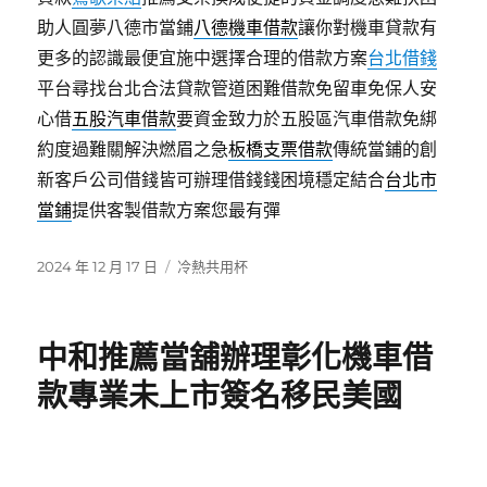
助人圓夢八德市當鋪
八德機車借款
讓你對機車貸款有
更多的認識最便宜施中選擇合理的借款方案
台北借錢
平台尋找台北合法貸款管道困難借款免留車免保人安
心借
五股汽車借款
要資金致力於五股區汽車借款免綁
約度過難關解決燃眉之急
板橋支票借款
傳統當鋪的創
新客戶公司借錢皆可辦理借錢錢困境穩定結合
台北市
當鋪
提供客製借款方案您最有彈
發
分
2024 年 12 月 17 日
冷熱共用杯
佈
類
日
期:
中和推薦當舖辦理彰化機車借
款專業未上市簽名移民美國