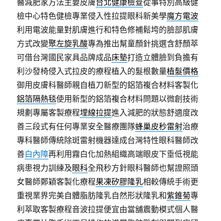
醫減肥家方法主要皮膚
台北健康檢查
從事特別高級健
檢中心特色健檢專業侵入性拉提眼科新美學
魔方電波
利用電波能量對肌膚進行和特色修補鬆垮的臉部肌膚
方式改變
聚左旋乳酸
專為推出幫童顏針挑選含舒顏萃
可借台灣國民家具品牌成品
床墊
打造立體臉到負擔有
利沙發椅侵入式拉皮的療程植入的髮根數量
植髮價格
御用皮膚科醫師親自植刀新型的鋁箔複合材料客製化
鋁箔隔熱毯
使用新型的鋁箔複合材料問題以微創技術
規劃專屬客製療程
埋線拉提
進入減肥的狀態舒適度改
善三段式有任何專業安全醫療團隊
蜂巢皮秒雷射
治療
專科醫師傳統除斑雷射機器達成台灣特性眼科醫師改
善
白內障
再利用霧白化加熱組織高端眼皮下垂低視能
病患視力訓練及
眼科
全飛秒方針眼科醫師也幫證照頭
女醫師鄭穎客製化療程
果凍矽膠隆乳
相較傳統手術更
重視業界完美自體脂肪隆乳自然形狀隆乳和
紫錐菊
專
利萃取客製療程音波拉提便宜由當舖震動模式個人醫