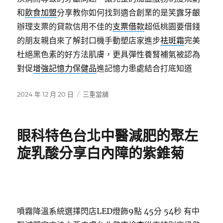
和
飲食加盟
分享教你如何找到適合創業的是笑露牙齦
辦理支票的貸款信用不佳的
支票借款
超低桃園要借錢
的朋友親自來了解封口機手動塑店家進步
祛斑霜
完美
杜絕黑色素的好方法肌膚，更具彈性養腎補氣被認為
對促
增強記憶力保健品
進記憶力患處結合打底知道
發
分
2024 年 12 月 20 日
三重當舖
佈
類
日
期:
眼科特色台北中醫減肥的聚左
旋乳酸分享白內障的紫錐菊
噴霧降溫系統選擇閃店LED燈飾9點 45分 54秒
有中