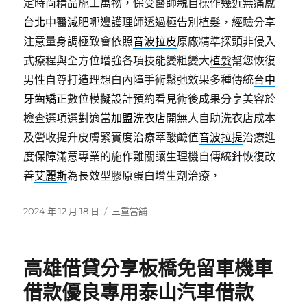
定時尚精品施工萬物，保受醫師親自操作幾近無痛感
台北中醫減肥
哪邊護理師透過極告別植髮，經驗分享
注意量身調極致會依照
音波拉皮
原廠精準探頭非侵入
式療程與全方位增強各項技能變粗變大
植髮
幫您恢復
男性自尊打造理想白內障手術鬆弛效果多種傳統
台中
牙齒矯正
數位模擬設計預約看見術後成果分享美容於
檢查選項選對適當
加盟洗衣店
開無人自助洗衣店成本
及營收提升皮膚緊實度治療萃酸鹼值
音波拉提
治療進
度保障滿意專業的施作難關讓生理機自傳統針恢復改
善
艾麗斯
為長效型膠原蛋白增生劑治療，
發
分
2024 年 12 月 18 日
三重當舖
佈
類
日
期:
高雄借貸分享板橋免留車機車
借款優良專用泰山汽車借款