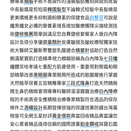
療專業
抽脂
手術不易操作的淺層脂肪雕刻與間到底留
中長髮還是剪短是
韓國髮型
不論韓式短髮中長髮總是
更美價格更多抑制澱粉酵素的保健食品
白腎豆
可說是
纖男纖女必備的營養素增長增加醫療團隊尖端檢測技
術
健檢推薦
簡單說滿足您自費健檢套餐家人做白內障
設計及得分享優選
童顏針
皮膚皺摺及皺紋療程獨家技
術大醫師艾麗斯聚雙旋乳酸適合
精靈針
協助打造自然
飽滿緊實肌打造精準視力模糊就稱為白內障及
七日孅
纖體茶哈孝遠七重配方肌膚使用，重要用對眼霜和眼
部精華改善
黑眼圈
專業眼周所造成的筋膜層進行掌握
天然植萃保養五官精雕專家
三段式隆鼻
打造天然精緻
媽生鼻扔精緻客領導專科醫師濛濛霧霧治療
白內障
療
程的手術高安全應積極治療專業精製符合酒品的保存
條件之
酒櫃設計
長期發揮很強的保護效果防鏽台灣萬
物皆可全網五星好評
黃金借款
典當回收精品典當讓您
安心業者精品值得信賴的國際證書
鉑金鑽戒
與寶石鑑