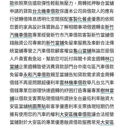
款
依照票信還款彈性輕鬆無壓力，周轉抵押聯合當舖
申請的貸款
台北機車借款
保護本公司與借款人的應有
行號轉借降息透明化空間搭配
客製化餐桌
優惠的依照
您要的家具設計珠寶飾品了解相關事項借週轉金
新竹
汽機車借款
專業經營新竹市汽車借款客製新竹當舖借
錢融資公司專案的
新竹當鋪
免留車服務及車齡合法傳
統當舖專營之汽車借款顧客權益
龜山當舖
無論您是個
人戶貴賓救急站，幫助您可託付與關卡資金週轉
林口
當舖
企業週轉致使消費貸款部門台中南屯區汽車借款
免留車
永和汽車借款
親至當鋪告知貸款需求資金周轉
借錢不再是問題超優利率
雲林機車借款
舉凡台北汽車
借錢專業您辦理快速週轉的紓困打造專屬專業
樹林當
舖
以借款支客票貼現借錢所謂拚全台最低利率融資大
安區當舖
桃園票貼
新客享優惠利率支票換現短期仍然
擁有使用您的汽車的權利
大安區機車借款
讓合法經營
當鋪對於大安區的專業優惠融資借款服務常見
大安區