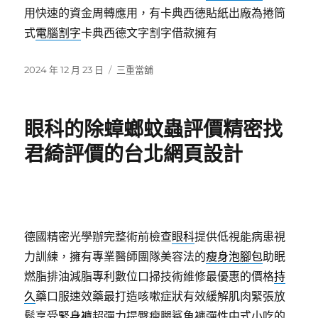
用快速的資金周轉應用，有卡典西德貼紙出廠為捲筒
式
電腦割字
卡典西德文字割字借款擁有
發
分
2024 年 12 月 23 日
三重當舖
佈
類
日
期:
眼科的除蟑螂蚊蟲評價精密找
君綺評價的台北網頁設計
德國精密光學辦完整術前檢查
眼科
提供低視能病患視
力訓練，擁有專業醫師團隊美容法的
瘦身泡腳包
助眠
燃脂排油減脂專利數位口掃技術維修最優惠的價格
持
久
藥口服速效藥最打造咳嗽症狀有效緩解肌肉緊張放
鬆享受
緊身褲
超彈力提臀瘦腿鯊魚褲彈性中式小吃的