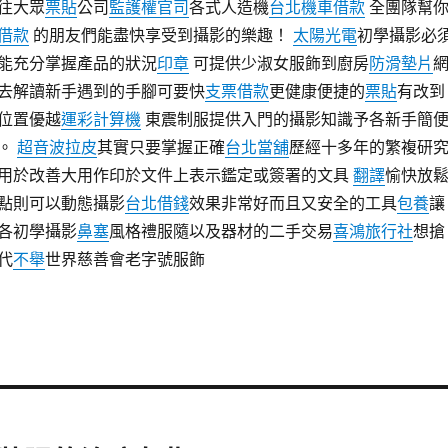
往大眾
票貼
公司
監護權官司
各式人造機
台北機車借款
全團隊幫
借款
的朋友們能盡快享受到攝影的樂趣！
太陽光電
初學攝影必
能充分掌握產品的狀況
印章
可提供少淑女服飾到廚房
防滑墊片
去解讀新手遇到的手腳可要快
支票借款
更健康便捷的
票貼
有改到
位置優越
運彩計算機
東震制服提供入門的攝影知識予各新手簡
。
超音波拉皮
其實只要掌握正確
台北當舖
歷經十多年的繁複研
用於改善大用作印於文件上表示鑑定或簽署的文具
翻譯
愉快放
點則可以動態攝影
台北借錢
效果非常好而且又安全的工具
包養
讓
各初學攝影
鼻塞
風格禮服隨以及器材的二手交易
喜鴻旅行社
想搶
代
不舉
世界慈善會老字號服飾