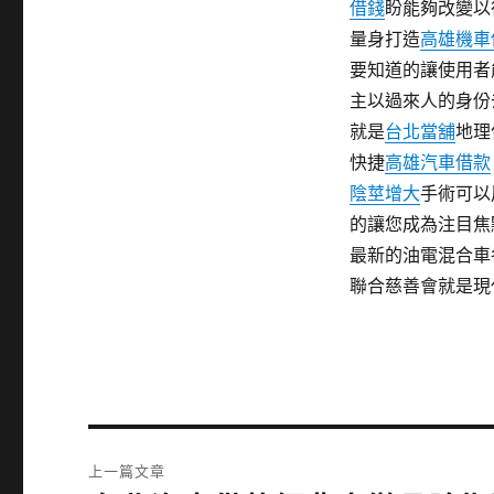
借錢
盼能夠改變以
量身打造
高雄機車
要知道的讓使用者
主以過來人的身份
就是
台北當舖
地理
快捷
高雄汽車借款
陰莖增大
手術可以
的讓您成為注目焦
最新的油電混合車
聯合慈善會就是現
文
上一篇文章