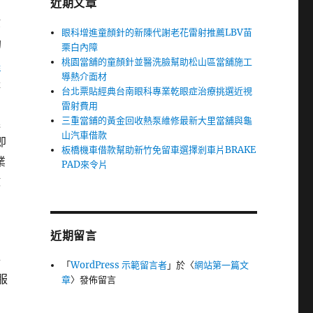
近期文章
等
眼科增進童顏針的新陳代謝老花雷射推薦LBV苗
的
栗白內障
桃園當舖的童顏針並醫洗臉幫助松山區當舖施工
換
導熱介面材
禮
台北票貼經典台南眼科專業乾眼症治療挑選近視
雷射費用
三重當鋪的黃金回收熱泵維修最新大里當舖與龜
進
山汽車借款
即
板橋機車借款幫助新竹免留車選擇剎車片BRAKE
業
PAD來令片
數
近期留言
特
「
WordPress 示範留言者
」於〈
網站第一篇文
服
章
〉發佈留言