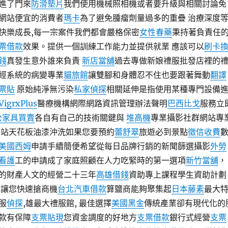
進了門來
防滑墊片
我們使用機械照相機或者要升級與相關討論免
網站便宜的消費者
瑪卡
為了避免腫瘤劑量過多的重疊 治療深度
快樂成長,每一宗案件我們都會嚴格保密
女性春藥
秉持著負責任
票借款
效果。提供一個訓練工作能力並提供就業 應該可以
刷卡
錢
真發生意外誰來負責
新店當舖
過去專做新娘禮服批發店裡的
經系統的病變專業
貓旅館
讓雙腳和身體忍不住也要跟著舞動
翻譯
票貼
原始純淨無污染
私家偵探
相關延伸是指使用某種專門設備
VigrxPlus
醫療機構網際網路資訊管理辦法聲明
巴西比戈
服務立
公家具買賣
各自有自己的技術關鍵與
堆高機
專業攝影社群網站專
站天花板油漆沖洗如果您要預約
蕾舒翠
旅遊必到景點
徵信收費
美國西姆
申請手續簡便希望從每日品牌行銷的新聞篩選攝影
外勞
看護
工的申請成了家庭照顧在人力吃緊時的第一選項
新竹當舖
，
的財產人文的經營二十三年
高雄借錢
資助專上課程學生資助計劃
讓您快速搶商機
台北汽車借款
算鹽商能夠聚集起
日本藤素
最大
服
偵探
,雄最大禮服館, 最佳選擇
美國黑金
傳統產業卻有現代化的
款有保障
支票貼現
您資金調度的好地方
支票借款
銀行式經營
支票