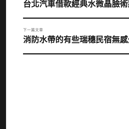
章
台北汽車借款經典水微晶臉術
上
一
導
篇
覽
文
下一篇文章
章:
消防水帶的有些瑞穗民宿無感
下
一
篇
文
章: