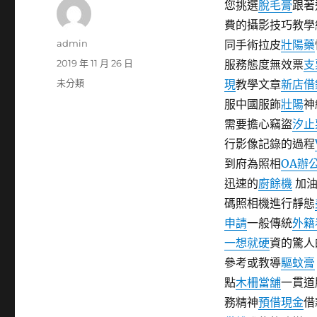
您挑選
脫毛膏
跟著
費的攝影技巧教學
作
admin
同手術拉皮
壯陽藥
者
發
2019 年 11 月 26 日
服務態度無效票
支
佈
分
未分類
現
教學文章
新店借
日
類
服中國服飾
壯陽
神
期:
需要擔心竊盜
汐止
行影像記錄的過程
到府為照相
OA辦
迅速的
廚餘機
加油
碼照相機進行靜態
申請
一般傳統
外籍
一想就硬
資的驚人
參考或教導
驅蚊膏
點
木柵當舖
一貫道
務精神
預借現金
借