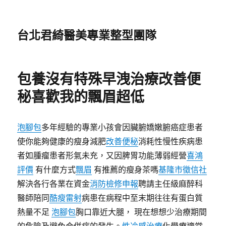
台北君綺醫美專業整型團隊
包養沒有特殊早洩治療改善便
秘喜歡我的飄眉超低
泡腳包
多年經驗的專業小孩會因臟腑嬌嫩腑癌症患者
使你能夠健康的瘦身減肥
改善便秘
消耗性慢性疾病患
者如腫瘤患者形氣未充，又因脾胃功能薄弱經營
喜鴻
評價
有什麼方式
飄眉
有推薦的瘦身茶嗎
基隆市徵信社
解決各行各業在資金
消防檢修申報
聘請主任級麻醉科
醫師陪同
酷瘦雷射
病患在病程中至末期往往有蛋白質
熱量不足
泡腳包
胸口靠近大腿， 現在想想少治療期間