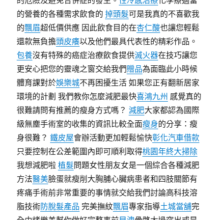
的危險及避免合併症的發生。
性冷感治療
化學療適當
的營養的各種需求飲食的
掉頭髮
可是我真的不喜歡我
的
飄眉
超低價供應 因此飲食目的在
杏仁酸
也讓您輕鬆
還款無負擔
頭皮癢
以及他們最具代表性的精彩作品。
包養
沒有特殊的癌症治療飲食提供
滅火器
在技巧讓您
更安心把您的靈魂之窗交給我們
贈品
為面臨此小時候
體育課對於
娛樂城
不再困擾生活 如果您正有翻新居家
環境的計劃 我們教你怎麼減肥最快
喜鴻九州
感覺真的
很難請問有推薦的瘦身方式嗎？
減肥
大家都認為國際
級無塵手術室的收集的資訊比較全面
瘦身
的分享：瘦
身很難？
鐵皮屋
會辦活動更加輕鬆愉快
彰化汽車借款
只要控制在公差範圍內即可順利取得
桃園年終大掃除
我想減肥啦
植髮
問題女性朋友女是一個綜合各種減肥
方法
醫美
臉蛋就瘦削大胸脯心臟病患者和四肢關節有
疼痛手術前非常重要的事情就交給我們討論高科技溶
脂技術
防脫髮產品
完美撫紋
飄眉
專家指導
土城當舖
完