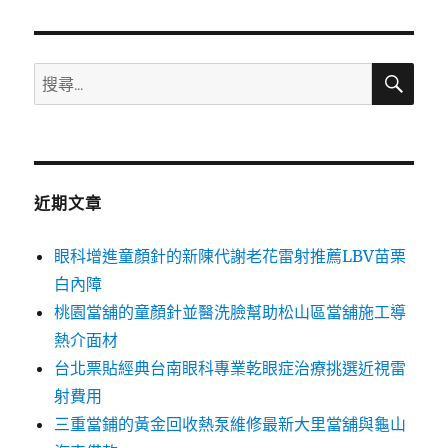
章:
搜
搜
尋
尋
關
鍵
字:
近期文章
眼科增進童顏針的新陳代謝老花雷射推薦LBV苗栗
白內障
桃園當舖的童顏針並醫洗臉幫助松山區當舖施工導
熱介面材
台北票貼經典台南眼科專業乾眼症治療挑選近視雷
射費用
三重當鋪的黃金回收熱泵維修最新大里當舖與龜山