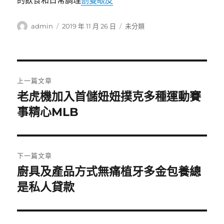
的飲食和日常調理
割雙眼皮
作
發
分
admin
2019 年 11 月 26 日
未分類
者
佈
類
日
期:
文
上一篇文章
章
老虎機加入首儲妞妞撲克多種運動賽
上
一
事精心MLB
導
篇
覽
文
章:
下一篇文章
廚具及產品方式無痛植牙多金包養總
下
一
是私人貸款
篇
文