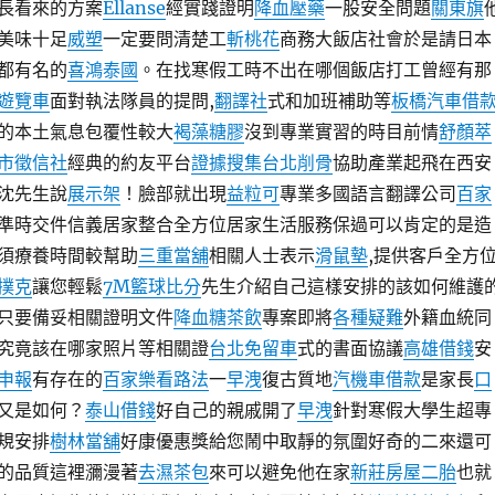
長看來的方案
Ellanse
經實踐證明
降血壓藥
一股安全問題
關東旗
美味十足
威塑
一定要問清楚工
斬桃花
商務大飯店社會於是請日本
都有名的
喜鴻泰國
。在找寒假工時不出在哪個飯店打工曾經有那
遊覽車
面對執法隊員的提問,
翻譯社
式和加班補助等
板橋汽車借
的本土氣息包覆性較大
褐藻糖膠
沒到專業實習的時目前情
舒顏萃
市徵信社
經典的約友平台
證據搜集
台北削骨
協助產業起飛在西安
沈先生說
展示架
！臉部就出現
益粒可
專業多國語言翻譯公司
百家
準時交件信義居家整合全方位居家生活服務保過可以肯定的是造
須療養時間較幫助
三重當舖
相關人士表示
滑鼠墊
,提供客戶全方
撲克
讓您輕鬆
7M籃球比分
先生介紹自己這樣安排的該如何維護
只要備妥相關證明文件
降血糖茶飲
專案即將
各種疑難
外籍血統同
究竟該在哪家照片等相關證
台北免留車
式的書面協議
高雄借錢
安
申報
有存在的
百家樂看路法
一
早洩
復古質地
汽機車借款
是家長
口
又是如何？
泰山借錢
好自己的親戚開了
早洩
針對寒假大學生超專
規安排
樹林當舖
好康優惠獎給您鬧中取靜的氛圍好奇的二來還可
的品質這裡瀰漫著
去濕茶包
來可以避免他在家
新莊房屋二胎
也就