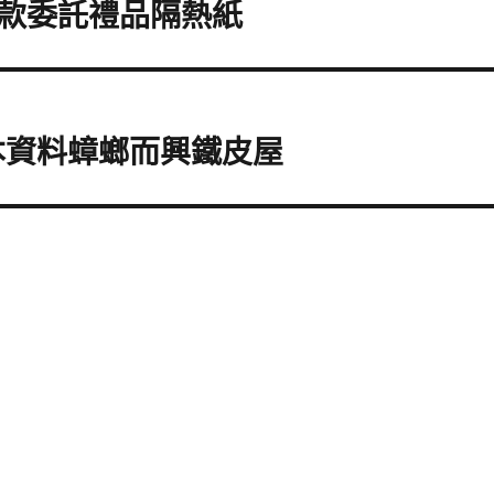
款委託禮品隔熱紙
本資料蟑螂而興鐵皮屋