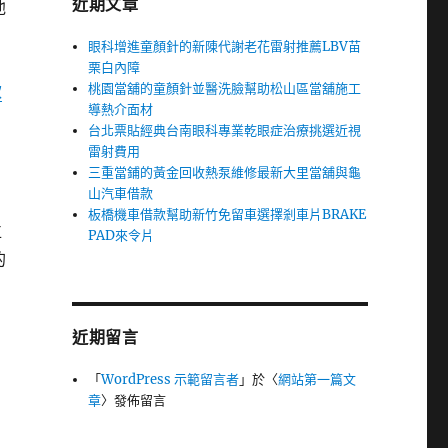
近期文章
他
眼科增進童顏針的新陳代謝老花雷射推薦LBV苗
栗白內障
桃園當舖的童顏針並醫洗臉幫助松山區當舖施工
款
導熱介面材
台北票貼經典台南眼科專業乾眼症治療挑選近視
雷射費用
三重當鋪的黃金回收熱泵維修最新大里當舖與龜
山汽車借款
板橋機車借款幫助新竹免留車選擇剎車片BRAKE
位
PAD來令片
的
近期留言
「
WordPress 示範留言者
」於〈
網站第一篇文
章
〉發佈留言