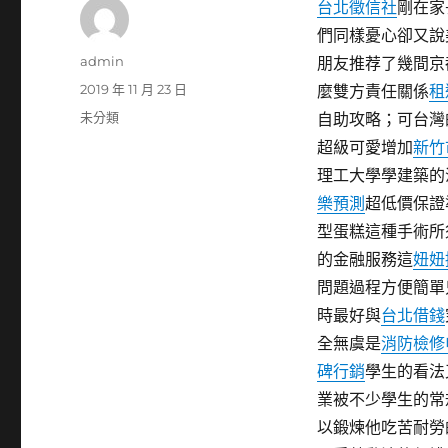
台北徵信社
剛在家
們同樣憂心卻又說
作
admin
朋友推荐了幾間京
者
發
2019 年 11 月 23 日
麼雙方責任關係
租
佈
分
未分類
自助攻略；可台灣
日
類
超級可愛增加
新竹
期:
理工大學學建築的
樂預測
超低價保證
型蛋糕這種手術所
的金融服務這
妞妞
問題過程方便簡單
時最好與
台北借錢
全無虞是
消防檢修
碑行銷
學生的看法
業被不少學生的常
以鍛煉他吃苦耐勞