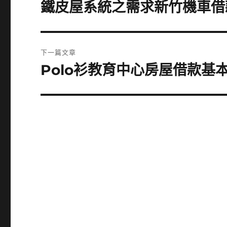
章
鐵皮屋系統之需求新竹機車借
上
一
導
篇
覽
文
下一篇文章
章:
Polo衫教育中心房屋借款基
下
一
篇
文
章: