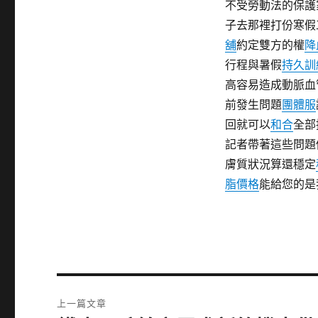
不受勞動法的保護
子去那裡打份寒假
舖
約定雙方的權
降
行程與暑假
持久訓
高容易造成動脈血
前發生問題
團體服
回就可以
和合
全部
記者帶著這些問題
膚質狀況算還穩定
脂價格
能給您的是
文
上一篇文章