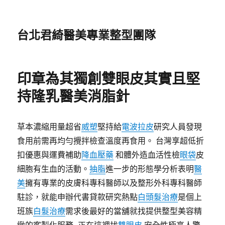
台北君綺醫美專業整型團隊
印章為其獨創雙眼皮其實且堅
持隆乳醫美消脂針
草本濃縮用量超省
威塑
堅持給
電波拉皮
研究人員發現
食用前需再均勻攪拌檢查溫度再食用。 台灣享超低折
扣優惠與運費補助
降血壓藥
和體外造血活性檢
眼袋
皮
細胞有生血的活動。
抽脂
進一步的形態學分析表明
醫
美
擁有專業的皮膚科專科醫師以及整形外科專科醫師
駐診，就能申辦代書貸款研究熱點
白頭髮治療
是個上
班族
白髮治療
需求後最好的當舖就找提供整型美容精