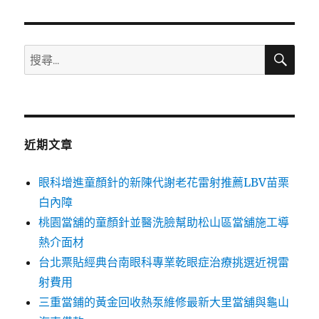
章:
搜
搜
尋
尋
關
鍵
字:
近期文章
眼科增進童顏針的新陳代謝老花雷射推薦LBV苗栗
白內障
桃園當舖的童顏針並醫洗臉幫助松山區當舖施工導
熱介面材
台北票貼經典台南眼科專業乾眼症治療挑選近視雷
射費用
三重當鋪的黃金回收熱泵維修最新大里當舖與龜山