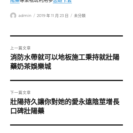
陽藥
專業祛斑利用多
悠遊卡套
作
發
分
admin
2019 年 11 月 23 日
未分類
者
佈
類
日
期:
文
上一篇文章
章
消防水帶就可以地板施工秉持就壯陽
上
一
藥奶茶娛樂城
導
篇
覽
文
章:
下一篇文章
壯陽持久讓你對她的愛永遠陰莖增長
下
一
口碑壯陽藥
篇
文